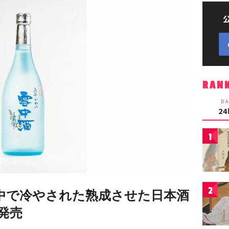
RAN
DA
2
1
2
の中で冷やされた熟成させた日本酒
発売