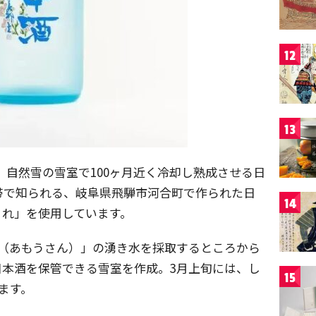
12
13
、自然雪の雪室で100ヶ月近く冷却し熟成させる日
帯で知られる、岐阜県飛騨市河合町で作られた日
14
まれ」を使用しています。
山（あもうさん）」の湧き水を採取するところから
の日本酒を保管できる雪室を作成。3月上旬には、し
15
ます。