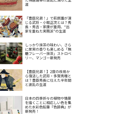
涯
『豊臣兄弟！』で萩原護が演
じる武将・小堀正次とは？秀
長・秀吉・家康が重用、“出
家を重ねた実務派”の生涯
しっかり抹茶の味わい、さら
に果実の香りも楽しめる「無
糖フレーバー抹茶」ストロベ
リー、マンゴー新発売
【豊臣兄弟！】2度の改易か
ら復活した武将・多賀秀種と
は？豊臣秀長に仕えた半年間
と波乱の生涯
日本の四季折々の植物や情景
を描くことに相応しい色を集
めた水彩色鉛筆『色辞典』が
新発売！