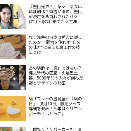
『豊臣兄弟！』茶々＝悪女は
ほぼ創作？秀吉が溺愛、豊臣
家滅亡を背負わされた茶々
(井上和)の壮絶すぎる生涯
なぜ浅井の旧臣は秀吉に従っ
たのか？ 武力を使わず“自分
の味方”に変えた裏工作の技
法とは
あの装飾は「炎」ではない？
縄文時代の国宝・火焔型土
器、5000年前の人々が刻んだ
謎とデザインの秘密
鳩サブレーの豊島屋が『鳩の
日』（8月10日）限定グッズ
詳細を発表！今年はシリコン
ポーチ「はとっこ」
土偶なりきりパーカーも！青