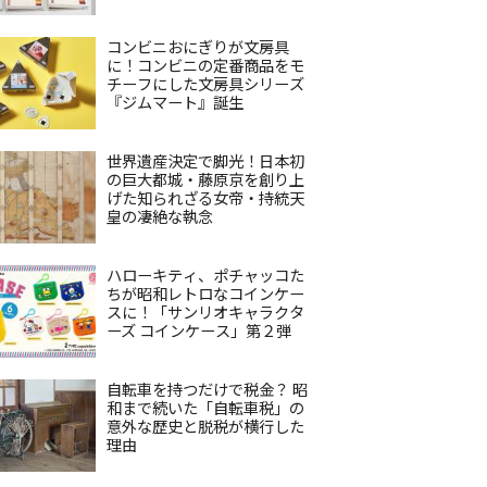
コンビニおにぎりが文房具
に！コンビニの定番商品をモ
チーフにした文房具シリーズ
『ジムマート』誕生
世界遺産決定で脚光！日本初
の巨大都城・藤原京を創り上
げた知られざる女帝・持統天
皇の凄絶な執念
ハローキティ、ポチャッコた
ちが昭和レトロなコインケー
スに！「サンリオキャラクタ
ーズ コインケース」第２弾
自転車を持つだけで税金？ 昭
和まで続いた「自転車税」の
意外な歴史と脱税が横行した
理由