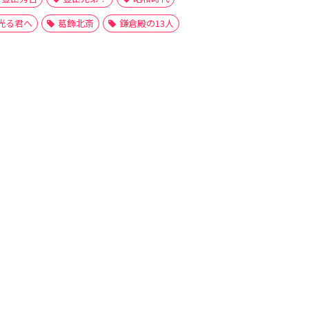
光る君へ
葛飾北斎
鎌倉殿の13人