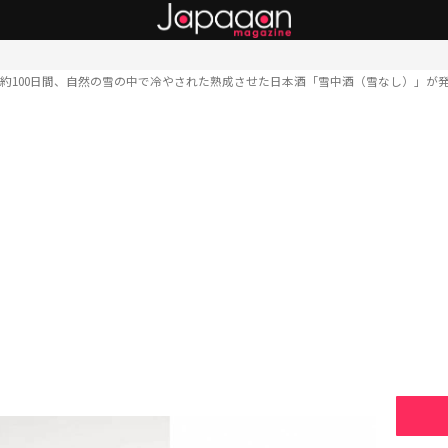
約100日間、自然の雪の中で冷やされた熟成させた日本酒「雪中酒（雪なし）」が