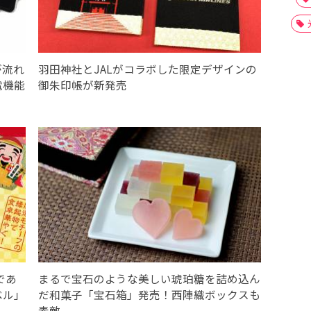
が流れ
羽田神社とJALがコラボした限定デザインの
電機能
御朱印帳が新発売
であ
まるで宝石のような美しい琥珀糖を詰め込ん
ベル」
だ和菓子「宝石箱」発売！西陣織ボックスも
素敵