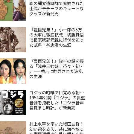
森の縄文遺跡群で発掘された
土偶がモチーフのキュートな
グッズが新発売
『豊臣兄弟！』小一郎の5万
の大軍に徹底抗戦！切腹覚悟
で長宗我部元親に降伏を迫っ
た武将・谷忠澄の生涯
『豊臣兄弟！』後半の鍵を握
る「浅井三姉妹」茶々・初・
江——秀吉に翻弄された波乱
の生涯
ゴジラの咆哮で目覚める朝…
1954年公開『ゴジラ』の貴重
音源を搭載した「ゴジラ音声
目覚まし時計」が新発売
村上水軍を率いた戦国武将！
幼い弟を支え、共に海へ散っ
た得居通幸の波乱に満ちた生