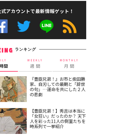
公式アカウントで最新情報ゲット！
ランキング
KING
ILY
WEEKLY
MONTHLY
4時間
週 間
月 間
『豊臣兄弟！』お市と柴田勝
家、自刃しての最期と「辞世
の句」…運命を共にした２人
の悲劇
【豊臣兄弟！】秀吉は本当に
「女狂い」だったのか？ 天下
人を彩った11人の側室たちを
時系列で一挙紹介