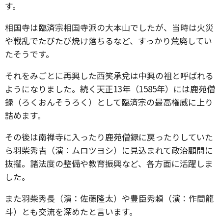
す。
相国寺は臨済宗相国寺派の大本山でしたが、当時は火災
や戦乱でたびたび焼け落ちるなど、すっかり荒廃してい
たそうです。
それをみごとに再興した西笑承兌は中興の祖と呼ばれる
ようになりました。続く天正13年（1585年）には鹿苑僧
録（ろくおんそうろく）として臨済宗の最高権威に上り
詰めます。
その後は南禅寺に入ったり鹿苑僧録に戻ったりしていた
ら羽柴秀吉（演：ムロツヨシ）に見込まれて政治顧問に
抜擢。諸法度の整備や教育振興など、各方面に活躍しま
した。
また羽柴秀長（演：佐藤隆太）や豊臣秀頼（演：作間龍
斗）とも交流を深めたと言います。