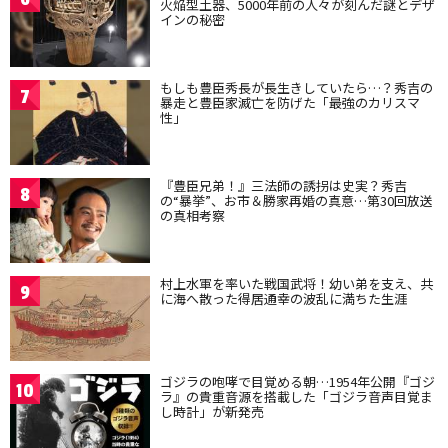
火焔型土器、5000年前の人々が刻んだ謎とデザ
インの秘密
もしも豊臣秀長が長生きしていたら…？秀吉の
7
暴走と豊臣家滅亡を防げた「最強のカリスマ
性」
『豊臣兄弟！』三法師の誘拐は史実？秀吉
8
の“暴挙”、お市＆勝家再婚の真意…第30回放送
の真相考察
村上水軍を率いた戦国武将！幼い弟を支え、共
9
に海へ散った得居通幸の波乱に満ちた生涯
ゴジラの咆哮で目覚める朝…1954年公開『ゴジ
10
ラ』の貴重音源を搭載した「ゴジラ音声目覚ま
し時計」が新発売