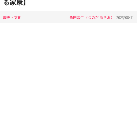
る家康】
歴史・文化
角田晶生（つのだ あきお）
2023/08/11