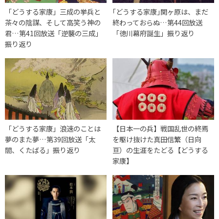
「どうする家康」三成の挙兵と
｢どうする家康｣関ヶ原は、まだ
茶々の陰謀、そして高笑う神の
終わっておらぬ…第44回放送
君…第41回放送「逆襲の三成」
「徳川幕府誕生」振り返り
振り返り
「どうする家康」浪速のことは
【日本一の兵】戦国乱世の終焉
夢のまた夢…第39回放送「太
を駆け抜けた真田信繁（日向
閤、くたばる」振り返り
亘）の生涯をたどる【どうする
家康】