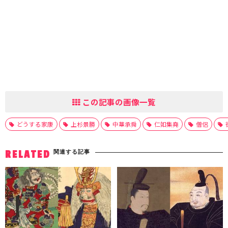
この記事の画像一覧
どうする家康
上杉景勝
中華承舜
仁如集堯
僧侶
関連する記事
RELATED