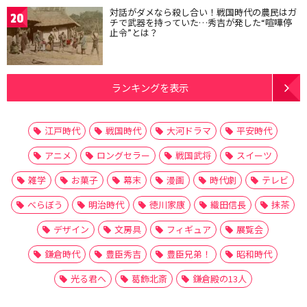
対話がダメなら殺し合い！戦国時代の農民はガ
20
チで武器を持っていた…秀吉が発した“喧嘩停
止令”とは？
ランキングを表示
江戸時代
戦国時代
大河ドラマ
平安時代
アニメ
ロングセラー
戦国武将
スイーツ
雑学
お菓子
幕末
漫画
時代劇
テレビ
べらぼう
明治時代
徳川家康
織田信長
抹茶
デザイン
文房具
フィギュア
展覧会
鎌倉時代
豊臣秀吉
豊臣兄弟！
昭和時代
光る君へ
葛飾北斎
鎌倉殿の13人