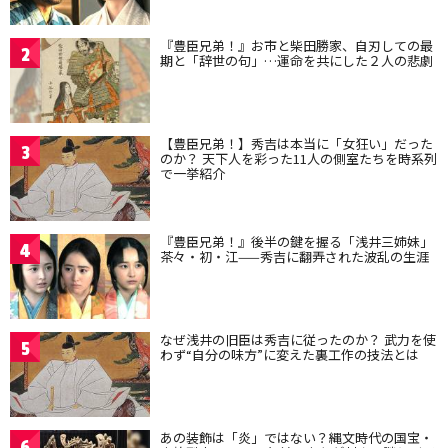
『豊臣兄弟！』お市と柴田勝家、自刃しての最
2
期と「辞世の句」…運命を共にした２人の悲劇
【豊臣兄弟！】秀吉は本当に「女狂い」だった
3
のか？ 天下人を彩った11人の側室たちを時系列
で一挙紹介
『豊臣兄弟！』後半の鍵を握る「浅井三姉妹」
4
茶々・初・江——秀吉に翻弄された波乱の生涯
なぜ浅井の旧臣は秀吉に従ったのか？ 武力を使
5
わず“自分の味方”に変えた裏工作の技法とは
あの装飾は「炎」ではない？縄文時代の国宝・
6