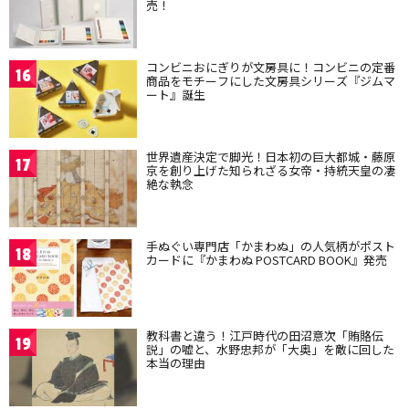
売！
コンビニおにぎりが文房具に！コンビニの定番
16
商品をモチーフにした文房具シリーズ『ジムマ
ート』誕生
世界遺産決定で脚光！日本初の巨大都城・藤原
17
京を創り上げた知られざる女帝・持統天皇の凄
絶な執念
手ぬぐい専門店「かまわぬ」の人気柄がポスト
18
カードに『かまわぬ POSTCARD BOOK』発売
教科書と違う！江戸時代の田沼意次「賄賂伝
19
説」の嘘と、水野忠邦が「大奥」を敵に回した
本当の理由