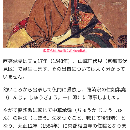
西笑承兌（画像：Wikipedia）
西笑承兌は天文17年（1548年）、山城国伏見（京都市伏
見区）で誕生します。その出自についてはよく分かって
いません。
幼いころから出家して仏門に帰依し、臨済宗の仁如集堯
（にんじょ しゅうぎょう。一山派）に師事しました。
やがて夢想派に転じて中華承舜（ちゅうか じょうしゅ
ん）の嗣法（しほう。法をつぐこと、転じて後継者）と
なり、天正12年（1584年）に京都相国寺の住職となりま