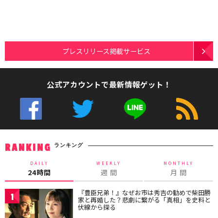
プレスリリース掲載サービス
公式アカウントで最新情報ゲット！
ランキング
RANKING
DAILY
WEEKLY
MONTHLY
24時間
週 間
月 間
『豊臣兄弟！』なぜお市は秀吉の勧めで柴田勝
1
家と再婚した？悲劇に繋がる「真相」を史料と
伏線から探る