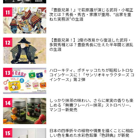
『豊臣兄弟！』で萩原護が演じる武将・小堀正
11
次とは？秀長・秀吉・家康が重用、“出家を重
ねた実務派”の生涯
【豊臣兄弟！】2度の改易から復活した武将・
12
多賀秀種とは？豊臣秀長に仕えた半年間と波乱
の生涯
ハローキティ、ポチャッコたちが昭和レトロな
13
コインケースに！「サンリオキャラクターズ コ
インケース」第２弾
しっかり抹茶の味わい、さらに果実の香りも楽
14
しめる「無糖フレーバー抹茶」ストロベリー、
マンゴー新発売
日本の四季折々の植物や情景を描くことに相応
15
しい色を集めた水彩色鉛筆『色辞典』が新発