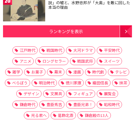
20
説」の嘘と、水野忠邦が「大奥」を敵に回した
本当の理由
ランキングを表示
江戸時代
戦国時代
大河ドラマ
平安時代
アニメ
ロングセラー
戦国武将
スイーツ
雑学
お菓子
幕末
漫画
時代劇
テレビ
べらぼう
明治時代
徳川家康
織田信長
抹茶
デザイン
文房具
フィギュア
展覧会
鎌倉時代
豊臣秀吉
豊臣兄弟！
昭和時代
光る君へ
葛飾北斎
鎌倉殿の13人