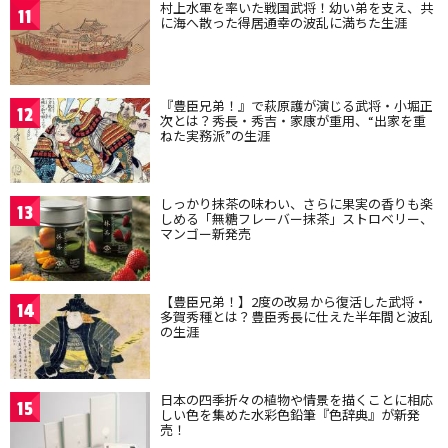
村上水軍を率いた戦国武将！幼い弟を支え、共
11
に海へ散った得居通幸の波乱に満ちた生涯
『豊臣兄弟！』で萩原護が演じる武将・小堀正
12
次とは？秀長・秀吉・家康が重用、“出家を重
ねた実務派”の生涯
しっかり抹茶の味わい、さらに果実の香りも楽
13
しめる「無糖フレーバー抹茶」ストロベリー、
マンゴー新発売
【豊臣兄弟！】2度の改易から復活した武将・
14
多賀秀種とは？豊臣秀長に仕えた半年間と波乱
の生涯
日本の四季折々の植物や情景を描くことに相応
15
しい色を集めた水彩色鉛筆『色辞典』が新発
売！