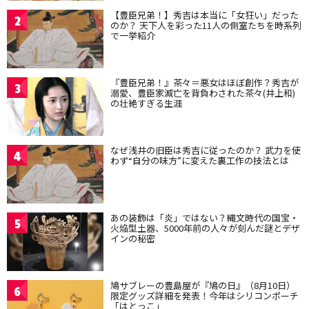
【豊臣兄弟！】秀吉は本当に「女狂い」だった
2
のか？ 天下人を彩った11人の側室たちを時系列
で一挙紹介
『豊臣兄弟！』茶々＝悪女はほぼ創作？秀吉が
3
溺愛、豊臣家滅亡を背負わされた茶々(井上和)
の壮絶すぎる生涯
なぜ浅井の旧臣は秀吉に従ったのか？ 武力を使
4
わず“自分の味方”に変えた裏工作の技法とは
あの装飾は「炎」ではない？縄文時代の国宝・
5
火焔型土器、5000年前の人々が刻んだ謎とデザ
インの秘密
鳩サブレーの豊島屋が『鳩の日』（8月10日）
6
限定グッズ詳細を発表！今年はシリコンポーチ
「はとっこ」