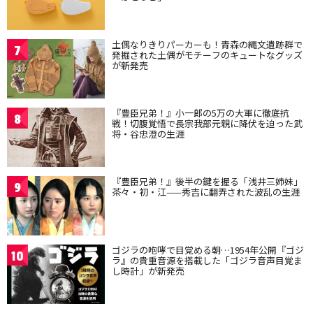
土偶なりきりパーカーも！青森の縄文遺跡群で
7
発掘された土偶がモチーフのキュートなグッズ
が新発売
『豊臣兄弟！』小一郎の5万の大軍に徹底抗
8
戦！切腹覚悟で長宗我部元親に降伏を迫った武
将・谷忠澄の生涯
『豊臣兄弟！』後半の鍵を握る「浅井三姉妹」
9
茶々・初・江——秀吉に翻弄された波乱の生涯
ゴジラの咆哮で目覚める朝…1954年公開『ゴジ
10
ラ』の貴重音源を搭載した「ゴジラ音声目覚ま
し時計」が新発売