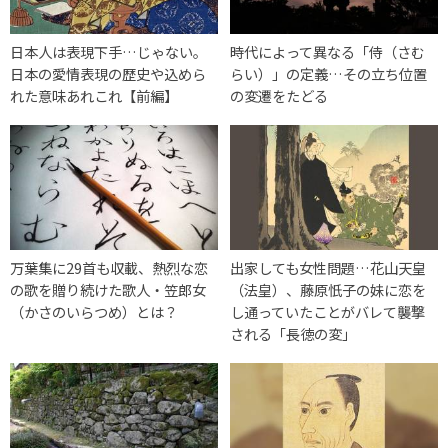
日本人は表現下手…じゃない。
時代によって異なる「侍（さむ
日本の愛情表現の歴史や込めら
らい）」の定義…その立ち位置
れた意味あれこれ【前編】
の変遷をたどる
万葉集に29首も収載、熱烈な恋
出家しても女性問題…花山天皇
の歌を贈り続けた歌人・笠郎女
（法皇）、藤原忯子の妹に恋を
（かさのいらつめ）とは？
し通っていたことがバレて襲撃
される「長徳の変」