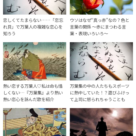
恋しくてたまらない……「恋忘
ウソはなぜ“真っ赤”なの？色と
れ貝」で万葉人の複雑な恋心を
言葉の関係 ～赤にまつわる言
知ろう
葉・表現いろいろ～
熱い恋する万葉人♡私は命も惜
万葉集の中の人たちもスポーツ
しくない…『万葉集』より熱い
に熱中していた！？遊びふけっ
熱い恋心を詠んだ歌を紹介
て上司に怒られちゃうことも