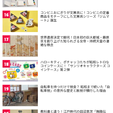
コンビニおにぎりが文房具に！コンビニの定番
16
商品をモチーフにした文房具シリーズ『ジムマ
ート』誕生
世界遺産決定で脚光！日本初の巨大都城・藤原
17
京を創り上げた知られざる女帝・持統天皇の凄
絶な執念
ハローキティ、ポチャッコたちが昭和レトロな
18
コインケースに！「サンリオキャラクターズ コ
インケース」第２弾
自転車を持つだけで税金？ 昭和まで続いた「自
19
転車税」の意外な歴史と脱税が横行した理由
教科書と違う！江戸時代の田沼意次「賄賂伝