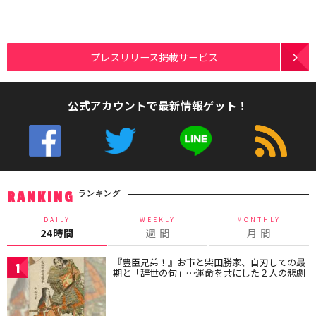
プレスリリース掲載サービス
公式アカウントで最新情報ゲット！
ランキング
RANKING
DAILY
WEEKLY
MONTHLY
24時間
週 間
月 間
『豊臣兄弟！』お市と柴田勝家、自刃しての最
1
期と「辞世の句」…運命を共にした２人の悲劇