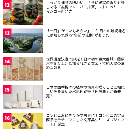
しっかり抹茶の味わい、さらに果実の香りも楽
12
しめる「無糖フレーバー抹茶」ストロベリー、
マンゴー新発売
「一口」が「いもあらい」！？ 日本の難読地名
13
には知られざる“名前の法則”があった
世界遺産決定で脚光！日本初の巨大都城・藤原
14
京を創り上げた知られざる女帝・持統天皇の凄
絶な執念
日本の四季折々の植物や情景を描くことに相応
15
しい色を集めた水彩色鉛筆『色辞典』が新発
売！
コンビニおにぎりが文房具に！コンビニの定番
16
商品をモチーフにした文房具シリーズ『ジムマ
ート』誕生