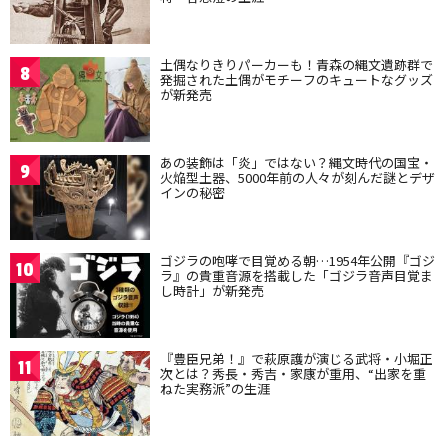
土偶なりきりパーカーも！青森の縄文遺跡群で
8
発掘された土偶がモチーフのキュートなグッズ
が新発売
あの装飾は「炎」ではない？縄文時代の国宝・
9
火焔型土器、5000年前の人々が刻んだ謎とデザ
インの秘密
ゴジラの咆哮で目覚める朝…1954年公開『ゴジ
10
ラ』の貴重音源を搭載した「ゴジラ音声目覚ま
し時計」が新発売
『豊臣兄弟！』で萩原護が演じる武将・小堀正
11
次とは？秀長・秀吉・家康が重用、“出家を重
ねた実務派”の生涯