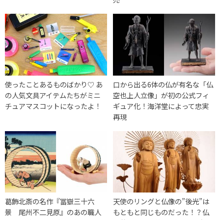
使ったことあるものばかり♡ あ
口から出る6体の仏が有名な「仏
の人気文具アイテムたちがミニ
空也上人立像」が初の公式フィ
チュアマスコットになったよ！
ギュア化！海洋堂によって忠実
再現
葛飾北斎の名作『冨嶽三十六
天使のリングと仏像の”後光”は
景 尾州不二見原』のあの職人
もともと同じものだった！？仏