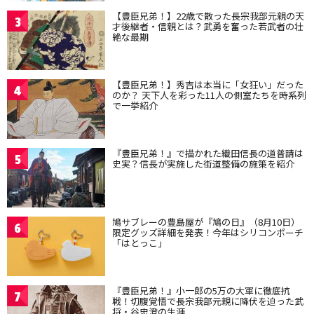
【豊臣兄弟！】22歳で散った長宗我部元親の天
3
才後継者・信親とは？武勇を奮った若武者の壮
絶な最期
【豊臣兄弟！】秀吉は本当に「女狂い」だった
4
のか？ 天下人を彩った11人の側室たちを時系列
で一挙紹介
『豊臣兄弟！』で描かれた織田信長の道普請は
5
史実？信長が実施した街道整備の施策を紹介
鳩サブレーの豊島屋が『鳩の日』（8月10日）
6
限定グッズ詳細を発表！今年はシリコンポーチ
「はとっこ」
『豊臣兄弟！』小一郎の5万の大軍に徹底抗
7
戦！切腹覚悟で長宗我部元親に降伏を迫った武
将・谷忠澄の生涯