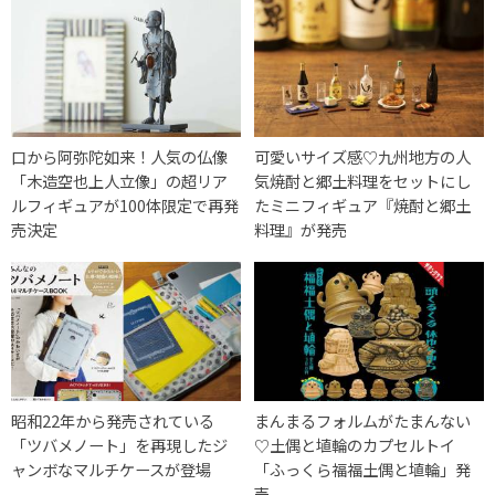
口から阿弥陀如来！人気の仏像
可愛いサイズ感♡九州地方の人
「木造空也上人立像」の超リア
気焼酎と郷土料理をセットにし
ルフィギュアが100体限定で再発
たミニフィギュア『焼酎と郷土
売決定
料理』が発売
昭和22年から発売されている
まんまるフォルムがたまんない
「ツバメノート」を再現したジ
♡土偶と埴輪のカプセルトイ
ャンボなマルチケースが登場
「ふっくら福福土偶と埴輪」発
売