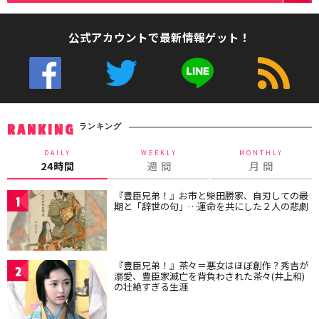
公式アカウントで最新情報ゲット！
ランキング
RANKING
DAILY
WEEKLY
MONTHLY
24時間
週 間
月 間
『豊臣兄弟！』お市と柴田勝家、自刃しての最
1
期と「辞世の句」…運命を共にした２人の悲劇
『豊臣兄弟！』茶々＝悪女はほぼ創作？秀吉が
2
溺愛、豊臣家滅亡を背負わされた茶々(井上和)
の壮絶すぎる生涯