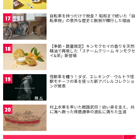
自転車を持つだけで税金？ 昭和まで続いた「自
17
転車税」の意外な歴史と脱税が横行した理由
【季節・数量限定】キンモクセイの香りを天然
18
精油で再現した「スチームクリーム キンモクセ
イ&茶」新登場
怪獣革を纏う！ダダ、エレキング…ウルトラ怪
19
獣モチーフの革を使った新アパレルコレクショ
ンが発表
村上水軍を率いた戦国武将！幼い弟を支え、共
20
に海へ散った得居通幸の波乱に満ちた生涯