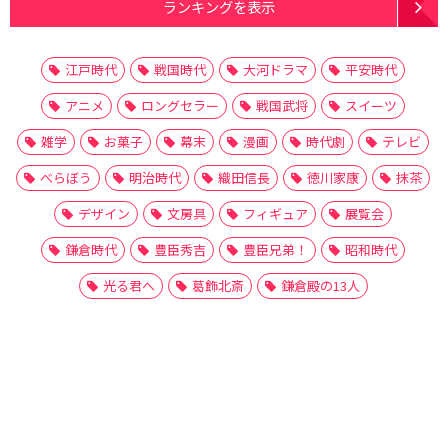
ランキングを表示
江戸時代
戦国時代
大河ドラマ
平安時代
アニメ
ロングセラー
戦国武将
スイーツ
雑学
お菓子
幕末
漫画
時代劇
テレビ
べらぼう
明治時代
織田信長
徳川家康
抹茶
デザイン
文房具
フィギュア
展覧会
鎌倉時代
豊臣秀吉
豊臣兄弟！
昭和時代
光る君へ
葛飾北斎
鎌倉殿の13人