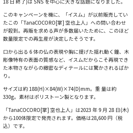
18 日 終了)は SNS を中心に大きな話題になりました。
このキャンペーンを機に、「イスム」が以前販売してい
たこの「TanaCOCORO[掌] 空也上人」への問い合わせ
が殺到。再販を求める声が多数届いたために、このほど
数量限定での再生産が決定したそうです。
口から出る 6 体の仏の表現や胸に提げた揺れ動く鐘、木
彫像特有の表面の質感など、イスムだからこそ再現でき
た本物さながらの緻密なディテールには驚かされるばか
り。
サイズは約 188(H)×84(W)×74(D)mm。重 量は約
330g。素材はポリストーン製となります。
「TanaCOCORO[掌] 空也上人」は2023 年 9 月 28 日(木)
から100体限定で発売されます。価格は28,600 円（税
込）です。