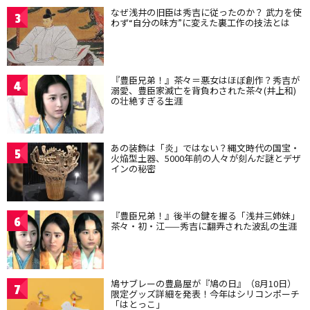
なぜ浅井の旧臣は秀吉に従ったのか？ 武力を使
3
わず“自分の味方”に変えた裏工作の技法とは
『豊臣兄弟！』茶々＝悪女はほぼ創作？秀吉が
4
溺愛、豊臣家滅亡を背負わされた茶々(井上和)
の壮絶すぎる生涯
あの装飾は「炎」ではない？縄文時代の国宝・
5
火焔型土器、5000年前の人々が刻んだ謎とデザ
インの秘密
『豊臣兄弟！』後半の鍵を握る「浅井三姉妹」
6
茶々・初・江——秀吉に翻弄された波乱の生涯
鳩サブレーの豊島屋が『鳩の日』（8月10日）
7
限定グッズ詳細を発表！今年はシリコンポーチ
「はとっこ」