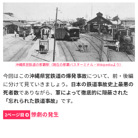
沖縄県営鉄道の那覇駅（現在の那覇バスターミナル・Wikipediaより）
今回はこの
沖縄県営鉄道の爆発事故
について、前・後編
に分けて見ていきましょう。
日本の鉄道事故史上最悪の
死者数
でありながら、
軍によって徹底的に隠蔽された
「忘れられた鉄道事故」
です。
惨劇の発生
2ページ目