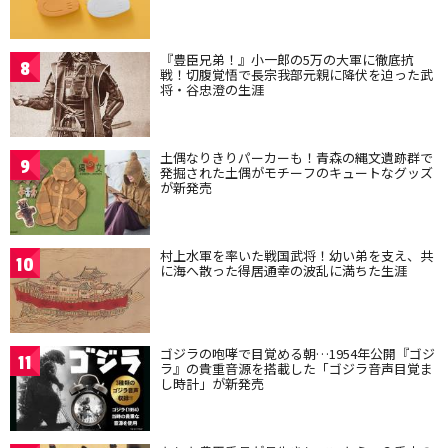
『豊臣兄弟！』小一郎の5万の大軍に徹底抗
8
戦！切腹覚悟で長宗我部元親に降伏を迫った武
将・谷忠澄の生涯
土偶なりきりパーカーも！青森の縄文遺跡群で
9
発掘された土偶がモチーフのキュートなグッズ
が新発売
村上水軍を率いた戦国武将！幼い弟を支え、共
10
に海へ散った得居通幸の波乱に満ちた生涯
ゴジラの咆哮で目覚める朝…1954年公開『ゴジ
11
ラ』の貴重音源を搭載した「ゴジラ音声目覚ま
し時計」が新発売