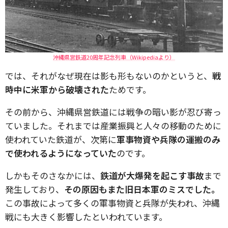
沖縄県営鉄道20周年記念列車（Wikipediaより）
では、それがなぜ現在は影も形もないのかというと、
戦
時中に米軍から破壊された
ためです。
その前から、沖縄県営鉄道には戦争の暗い影が忍び寄っ
ていました。それまでは産業振興と人々の移動のために
使われていた鉄道が、次第に
軍事物資や兵隊の運搬のみ
で使われるようになっていた
のです。
しかもそのさなかには、
鉄道が大爆発を起こす事故
まで
発生しており、
その原因もまた旧日本軍のミスでした。
この事故によって多くの軍事物資と兵隊が失われ、沖縄
戦にも大きく影響したといわれています。