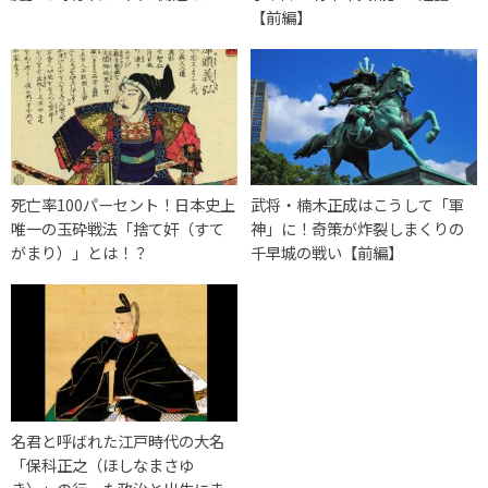
【前編】
死亡率100パーセント！日本史上
武将・楠木正成はこうして「軍
唯一の玉砕戦法「捨て奸（すて
神」に！奇策が炸裂しまくりの
がまり）」とは！？
千早城の戦い【前編】
名君と呼ばれた江戸時代の大名
「保科正之（ほしなまさゆ