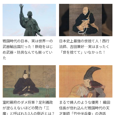
戦国時代の日本、実は世界一の
日本史上最強の世捨て人！西行
武器輸出国だった！鉄砲をはじ
法師、吉田兼好…実はまったく
め武器・防具なんでも揃ってい
「世を捨てて」いなかった！
た
室町幕府のダメ将軍？足利義政
まるで婦人のような優男！ 織田
が逆らえないほどの勢力「三
信長が惚れ込んだ戦国時代の天
魔」と呼ばれた3人の側近とは？
才軍師「竹中半兵衛」の逸話