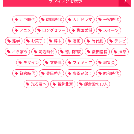
ランキングを表示
江戸時代
戦国時代
大河ドラマ
平安時代
アニメ
ロングセラー
戦国武将
スイーツ
雑学
お菓子
幕末
漫画
時代劇
テレビ
べらぼう
明治時代
徳川家康
織田信長
抹茶
デザイン
文房具
フィギュア
展覧会
鎌倉時代
豊臣秀吉
豊臣兄弟！
昭和時代
光る君へ
葛飾北斎
鎌倉殿の13人