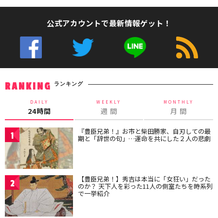
公式アカウントで最新情報ゲット！
ランキング
RANKING
DAILY
WEEKLY
MONTHLY
24時間
週 間
月 間
『豊臣兄弟！』お市と柴田勝家、自刃しての最
1
期と「辞世の句」…運命を共にした２人の悲劇
【豊臣兄弟！】秀吉は本当に「女狂い」だった
2
のか？ 天下人を彩った11人の側室たちを時系列
で一挙紹介