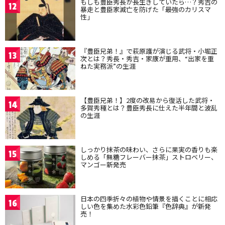
もしも豊臣秀長が長生きしていたら…？秀吉の
12
暴走と豊臣家滅亡を防げた「最強のカリスマ
性」
『豊臣兄弟！』で萩原護が演じる武将・小堀正
13
次とは？秀長・秀吉・家康が重用、“出家を重
ねた実務派”の生涯
【豊臣兄弟！】2度の改易から復活した武将・
14
多賀秀種とは？豊臣秀長に仕えた半年間と波乱
の生涯
しっかり抹茶の味わい、さらに果実の香りも楽
15
しめる「無糖フレーバー抹茶」ストロベリー、
マンゴー新発売
日本の四季折々の植物や情景を描くことに相応
16
しい色を集めた水彩色鉛筆『色辞典』が新発
売！