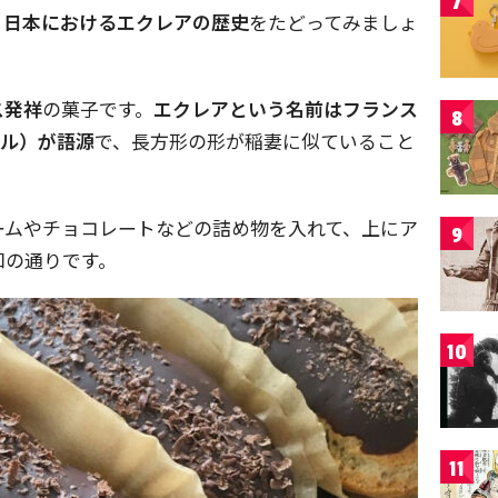
7
、
日本におけるエクレアの歴史
をたどってみましょ
ス発祥
の菓子です。
エクレアという名前はフランス
8
ール）が語源
で、長方形の形が稲妻に似ていること
。
ームやチョコレートなどの詰め物を入れて、上にア
9
知の通りです。
10
11