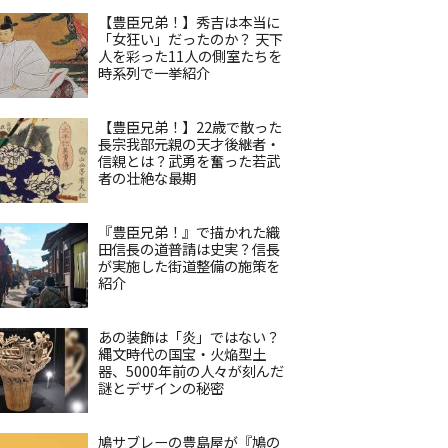
【豊臣兄弟！】秀吉は本当に
「女狂い」だったのか？ 天下
人を彩った11人の側室たちを
時系列で一挙紹介
【豊臣兄弟！】22歳で散った
長宗我部元親の天才後継者・
信親とは？武勇を奮った若武
者の壮絶な最期
『豊臣兄弟！』で描かれた織
田信長の道普請は史実？信長
が実施した街道整備の施策を
紹介
あの装飾は「炎」ではない？
縄文時代の国宝・火焔型土
器、5000年前の人々が刻んだ
謎とデザインの秘密
鳩サブレーの豊島屋が『鳩の