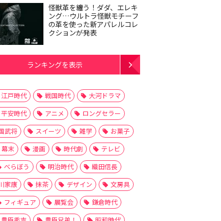
怪獣革を纏う！ダダ、エレキ
ング…ウルトラ怪獣モチーフ
の革を使った新アパレルコレ
クションが発表
ランキングを表示
江戸時代
戦国時代
大河ドラマ
平安時代
アニメ
ロングセラー
国武将
スイーツ
雑学
お菓子
幕末
漫画
時代劇
テレビ
べらぼう
明治時代
織田信長
川家康
抹茶
デザイン
文房具
フィギュア
展覧会
鎌倉時代
豊臣秀吉
豊臣兄弟！
昭和時代