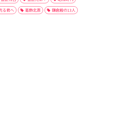
光る君へ
葛飾北斎
鎌倉殿の13人