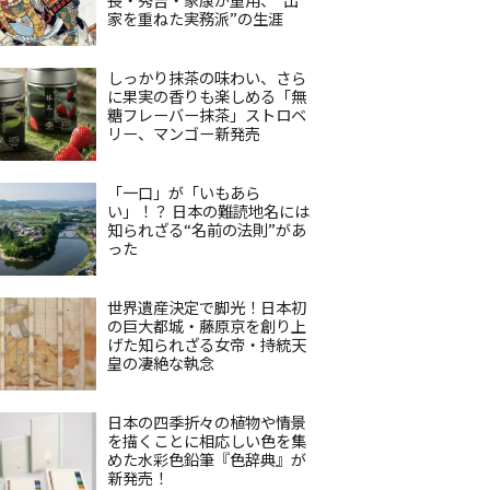
家を重ねた実務派”の生涯
しっかり抹茶の味わい、さら
に果実の香りも楽しめる「無
糖フレーバー抹茶」ストロベ
リー、マンゴー新発売
「一口」が「いもあら
い」！？ 日本の難読地名には
知られざる“名前の法則”があ
った
世界遺産決定で脚光！日本初
の巨大都城・藤原京を創り上
げた知られざる女帝・持統天
皇の凄絶な執念
日本の四季折々の植物や情景
を描くことに相応しい色を集
めた水彩色鉛筆『色辞典』が
新発売！