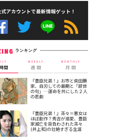
公式アカウントで最新情報ゲット！
ランキング
KING
ILY
WEEKLY
MONTHLY
4時間
週 間
月 間
『豊臣兄弟！』お市と柴田勝
家、自刃しての最期と「辞世
の句」…運命を共にした２人
の悲劇
『豊臣兄弟！』茶々＝悪女は
ほぼ創作？秀吉が溺愛、豊臣
家滅亡を背負わされた茶々
(井上和)の壮絶すぎる生涯