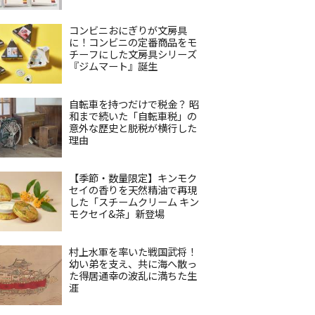
コンビニおにぎりが文房具
に！コンビニの定番商品をモ
チーフにした文房具シリーズ
『ジムマート』誕生
自転車を持つだけで税金？ 昭
和まで続いた「自転車税」の
意外な歴史と脱税が横行した
理由
【季節・数量限定】キンモク
セイの香りを天然精油で再現
した「スチームクリーム キン
モクセイ&茶」新登場
村上水軍を率いた戦国武将！
幼い弟を支え、共に海へ散っ
た得居通幸の波乱に満ちた生
涯