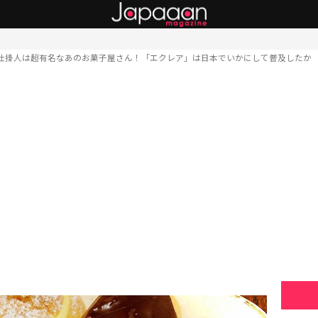
仕掛人は超有名なあのお菓子屋さん！「エクレア」は日本でいかにして普及したか