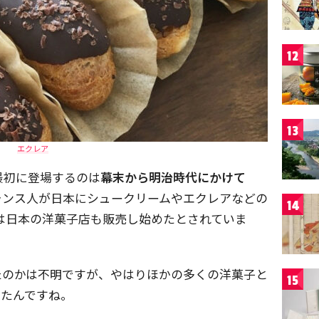
12
13
エクレア
最初に登場するのは
幕末から明治時代にかけて
ランス人が日本にシュークリームやエクレアなどの
14
には日本の洋菓子店も販売し始めたとされていま
たのかは不明ですが、やはりほかの多くの洋菓子と
15
きたんですね。