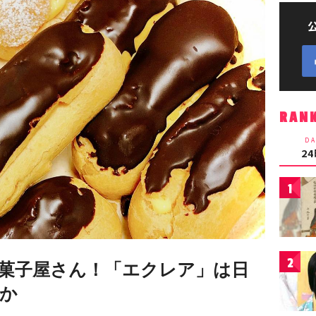
RAN
DA
2
1
2
菓子屋さん！「エクレア」は日
か