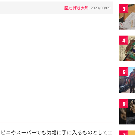
歴史 好き太郎
2023/08/09
3
4
5
6
ンビニやスーパーでも気軽に手に入るものとして
エ