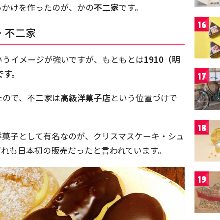
っかけを作ったのが、かの
不二家
です。
16
・不二家
いうイメージが強いですが、もともとは
1910（明
です。
17
たので、不二家は
高級洋菓子店
という位置づけで
18
洋菓子として有名なのが、クリスマスケーキ・シュ
ずれも日本初の販売だったと言われています。
19