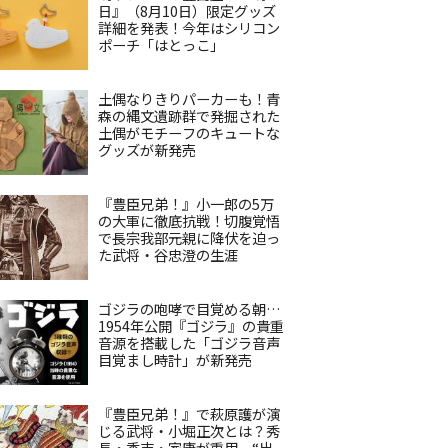
日』（8月10日）限定グッズ
詳細を発表！今年はシリコン
ポーチ「はとっこ」
土偶なりきりパーカーも！青
森の縄文遺跡群で発掘された
土偶がモチーフのキュートな
グッズが新発売
『豊臣兄弟！』小一郎の5万
の大軍に徹底抗戦！切腹覚悟
で長宗我部元親に降伏を迫っ
た武将・谷忠澄の生涯
ゴジラの咆哮で目覚める朝…
1954年公開『ゴジラ』の貴重
音源を搭載した「ゴジラ音声
目覚まし時計」が新発売
『豊臣兄弟！』で萩原護が演
じる武将・小堀正次とは？秀
長・秀吉・家康が重用、“出