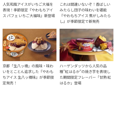
人気和風アイスがいちご大福を
これは間違いないぞ！香ばしい
表現！季節限定『やわもちアイ
みたらし団子の味わいを堪能
ス パフェ いちご大福味』新登場
『やわもちアイス 焦がしみたら
し』が季節限定で新発売
京都「生八ッ橋」の風味・味わ
ハーゲンダッツから人気の品
いをとことん追求した『やわも
種”紅はるか”の焼き芋を表現し
ちアイス 生八ッ橋味』が季節限
た期間限定フレーバー「甘熟 紅
定発売！
はるか」登場