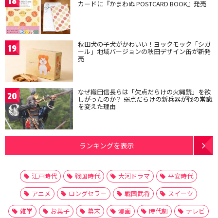
18
カードに『かまわぬ POSTCARD BOOK』発売
秋田犬の子犬がかわいい！ヨックモック「シガ
19
ール」地域バージョンの秋田デザイン缶が新発
売
なぜ織田信長らは「欠点だらけの火縄銃」を欲
20
しがったのか？ 弱点だらけの新兵器が戦の常識
を変えた理由
ランキングを表示
江戸時代
戦国時代
大河ドラマ
平安時代
アニメ
ロングセラー
戦国武将
スイーツ
雑学
お菓子
幕末
漫画
時代劇
テレビ