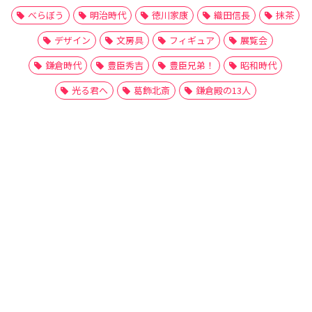
べらぼう
明治時代
徳川家康
織田信長
抹茶
デザイン
文房具
フィギュア
展覧会
鎌倉時代
豊臣秀吉
豊臣兄弟！
昭和時代
光る君へ
葛飾北斎
鎌倉殿の13人