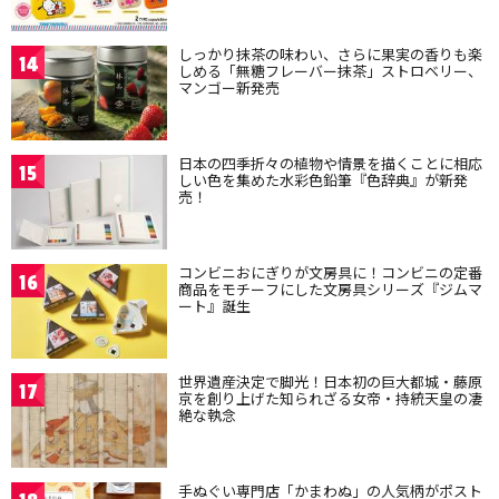
しっかり抹茶の味わい、さらに果実の香りも楽
14
しめる「無糖フレーバー抹茶」ストロベリー、
マンゴー新発売
日本の四季折々の植物や情景を描くことに相応
15
しい色を集めた水彩色鉛筆『色辞典』が新発
売！
コンビニおにぎりが文房具に！コンビニの定番
16
商品をモチーフにした文房具シリーズ『ジムマ
ート』誕生
世界遺産決定で脚光！日本初の巨大都城・藤原
17
京を創り上げた知られざる女帝・持統天皇の凄
絶な執念
手ぬぐい専門店「かまわぬ」の人気柄がポスト