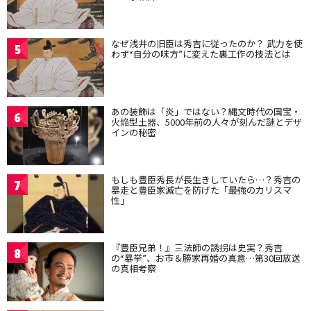
なぜ浅井の旧臣は秀吉に従ったのか？ 武力を使
5
わず“自分の味方”に変えた裏工作の技法とは
あの装飾は「炎」ではない？縄文時代の国宝・
6
火焔型土器、5000年前の人々が刻んだ謎とデザ
インの秘密
もしも豊臣秀長が長生きしていたら…？秀吉の
7
暴走と豊臣家滅亡を防げた「最強のカリスマ
性」
『豊臣兄弟！』三法師の誘拐は史実？秀吉
8
の“暴挙”、お市＆勝家再婚の真意…第30回放送
の真相考察