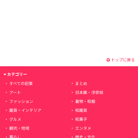
トップに戻る
カテゴリー
すべての記事
まとめ
アート
日本画・浮世絵
ファッション
着物・和服
雑貨・インテリア
和雑貨
グルメ
和菓子
観光・地域
エンタメ
暮らし
歴史・文化