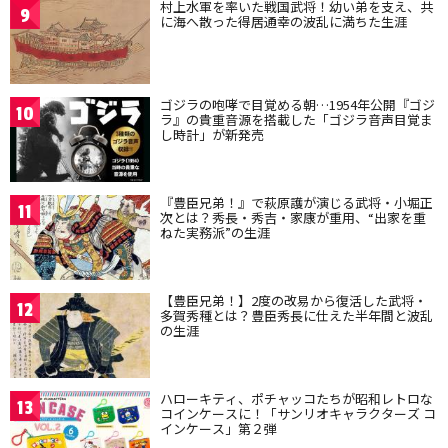
村上水軍を率いた戦国武将！幼い弟を支え、共
9
に海へ散った得居通幸の波乱に満ちた生涯
ゴジラの咆哮で目覚める朝…1954年公開『ゴジ
10
ラ』の貴重音源を搭載した「ゴジラ音声目覚ま
し時計」が新発売
『豊臣兄弟！』で萩原護が演じる武将・小堀正
11
次とは？秀長・秀吉・家康が重用、“出家を重
ねた実務派”の生涯
【豊臣兄弟！】2度の改易から復活した武将・
12
多賀秀種とは？豊臣秀長に仕えた半年間と波乱
の生涯
ハローキティ、ポチャッコたちが昭和レトロな
13
コインケースに！「サンリオキャラクターズ コ
インケース」第２弾