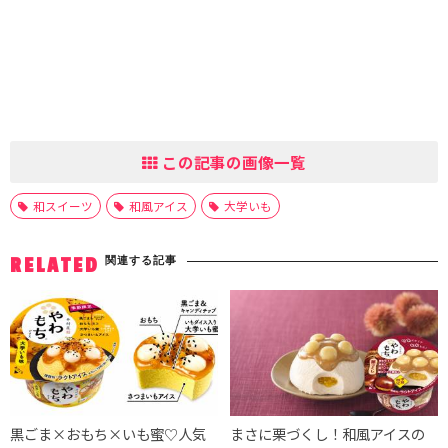
この記事の画像一覧
和スイーツ
和風アイス
大学いも
関連する記事
RELATED
黒ごま×おもち×いも蜜♡人気
まさに栗づくし！和風アイスの