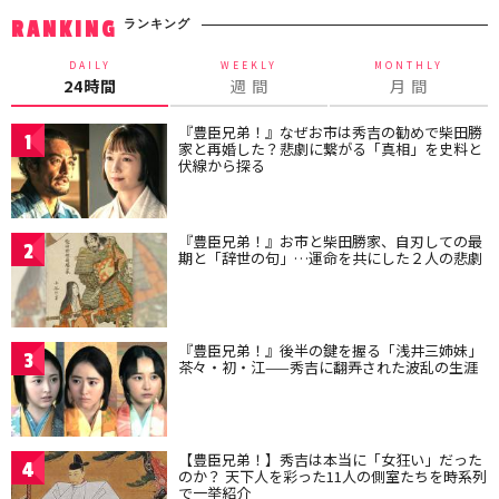
ランキング
RANKING
DAILY
WEEKLY
MONTHLY
24時間
週 間
月 間
『豊臣兄弟！』なぜお市は秀吉の勧めで柴田勝
1
家と再婚した？悲劇に繋がる「真相」を史料と
伏線から探る
『豊臣兄弟！』お市と柴田勝家、自刃しての最
2
期と「辞世の句」…運命を共にした２人の悲劇
『豊臣兄弟！』後半の鍵を握る「浅井三姉妹」
3
茶々・初・江——秀吉に翻弄された波乱の生涯
【豊臣兄弟！】秀吉は本当に「女狂い」だった
4
のか？ 天下人を彩った11人の側室たちを時系列
で一挙紹介