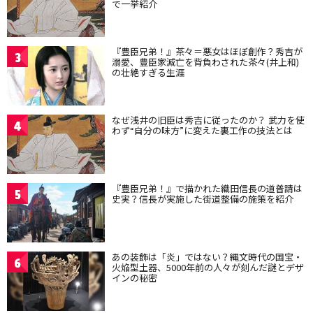
で一挙紹介
『豊臣兄弟！』茶々＝悪女はほぼ創作？秀吉が
3
溺愛、豊臣家滅亡を背負わされた茶々(井上和)
の壮絶すぎる生涯
なぜ浅井の旧臣は秀吉に従ったのか？ 武力を使
4
わず“自分の味方”に変えた裏工作の技法とは
『豊臣兄弟！』で描かれた織田信長の道普請は
5
史実？信長が実施した街道整備の施策を紹介
あの装飾は「炎」ではない？縄文時代の国宝・
6
火焔型土器、5000年前の人々が刻んだ謎とデザ
インの秘密