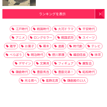
ランキングを表示
江戸時代
戦国時代
大河ドラマ
平安時代
アニメ
ロングセラー
戦国武将
スイーツ
雑学
お菓子
幕末
漫画
時代劇
テレビ
べらぼう
明治時代
徳川家康
織田信長
抹茶
デザイン
文房具
フィギュア
展覧会
鎌倉時代
豊臣秀吉
豊臣兄弟！
昭和時代
光る君へ
葛飾北斎
鎌倉殿の13人