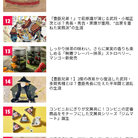
『豊臣兄弟！』で萩原護が演じる武将・小堀正
12
次とは？秀長・秀吉・家康が重用、“出家を重
ねた実務派”の生涯
しっかり抹茶の味わい、さらに果実の香りも楽
13
しめる「無糖フレーバー抹茶」ストロベリー、
マンゴー新発売
【豊臣兄弟！】2度の改易から復活した武将・
14
多賀秀種とは？豊臣秀長に仕えた半年間と波乱
の生涯
コンビニおにぎりが文房具に！コンビニの定番
15
商品をモチーフにした文房具シリーズ『ジムマ
ート』誕生