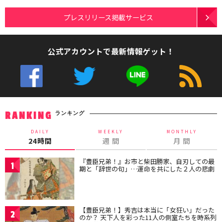
プレスリリース掲載サービス
公式アカウントで最新情報ゲット！
ランキング
RANKING
DAILY
WEEKLY
MONTHLY
24時間
週 間
月 間
『豊臣兄弟！』お市と柴田勝家、自刃しての最
1
期と「辞世の句」…運命を共にした２人の悲劇
【豊臣兄弟！】秀吉は本当に「女狂い」だった
2
のか？ 天下人を彩った11人の側室たちを時系列