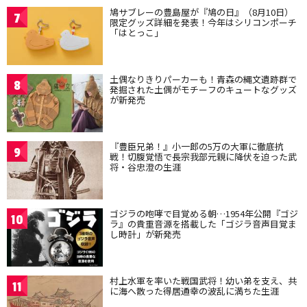
鳩サブレーの豊島屋が『鳩の日』（8月10日）
7
限定グッズ詳細を発表！今年はシリコンポーチ
「はとっこ」
土偶なりきりパーカーも！青森の縄文遺跡群で
8
発掘された土偶がモチーフのキュートなグッズ
が新発売
『豊臣兄弟！』小一郎の5万の大軍に徹底抗
9
戦！切腹覚悟で長宗我部元親に降伏を迫った武
将・谷忠澄の生涯
ゴジラの咆哮で目覚める朝…1954年公開『ゴジ
10
ラ』の貴重音源を搭載した「ゴジラ音声目覚ま
し時計」が新発売
村上水軍を率いた戦国武将！幼い弟を支え、共
11
に海へ散った得居通幸の波乱に満ちた生涯