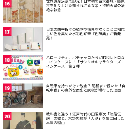
世界遺産決定で脚光！日本初の巨大都城・藤原
16
京を創り上げた知られざる女帝・持統天皇の凄
絶な執念
日本の四季折々の植物や情景を描くことに相応
17
しい色を集めた水彩色鉛筆『色辞典』が新発
売！
ハローキティ、ポチャッコたちが昭和レトロな
18
コインケースに！「サンリオキャラクターズ コ
インケース」第２弾
自転車を持つだけで税金？ 昭和まで続いた「自
19
転車税」の意外な歴史と脱税が横行した理由
教科書と違う！江戸時代の田沼意次「賄賂伝
20
説」の嘘と、水野忠邦が「大奥」を敵に回した
本当の理由