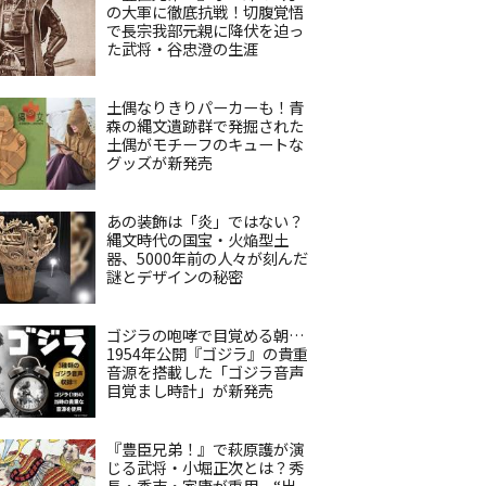
の大軍に徹底抗戦！切腹覚悟
で長宗我部元親に降伏を迫っ
た武将・谷忠澄の生涯
土偶なりきりパーカーも！青
森の縄文遺跡群で発掘された
土偶がモチーフのキュートな
グッズが新発売
あの装飾は「炎」ではない？
縄文時代の国宝・火焔型土
器、5000年前の人々が刻んだ
謎とデザインの秘密
ゴジラの咆哮で目覚める朝…
1954年公開『ゴジラ』の貴重
音源を搭載した「ゴジラ音声
目覚まし時計」が新発売
『豊臣兄弟！』で萩原護が演
じる武将・小堀正次とは？秀
長・秀吉・家康が重用、“出