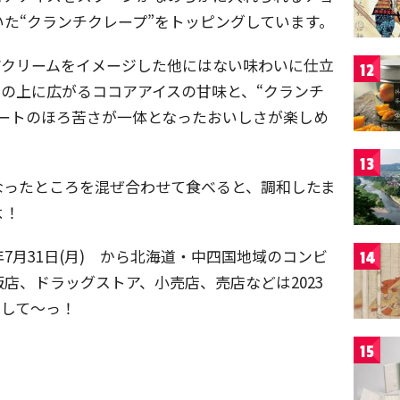
た“クランチクレープ”をトッピングしています。
アクリームをイメージした他にはない味わいに仕立
12
の上に広がるココアアイスの甘味と、“クランチ
レートのほろ苦さが一体となったおいしさが楽しめ
13
なったところを混ぜ合わせて食べると、調和したま
よ！
年7月31日(月) から北海道・中四国地域のコンビ
14
店、ドラッグストア、小売店、売店などは2023
売して〜っ！
15