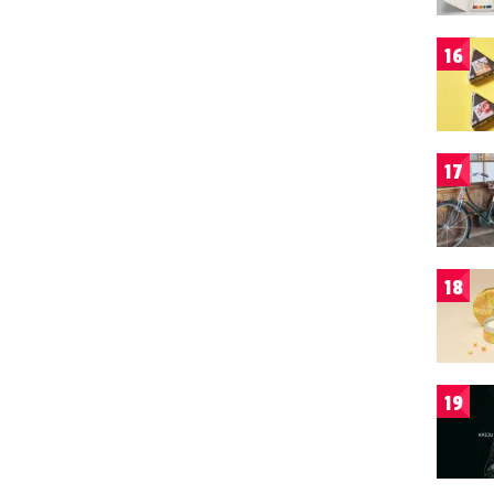
16
17
18
19