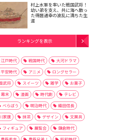
村上水軍を率いた戦国武将！
幼い弟を支え、共に海へ散っ
た得居通幸の波乱に満ちた生
涯
ランキングを表示
江戸時代
戦国時代
大河ドラマ
平安時代
アニメ
ロングセラー
国武将
スイーツ
雑学
お菓子
幕末
漫画
時代劇
テレビ
べらぼう
明治時代
織田信長
川家康
抹茶
デザイン
文房具
フィギュア
展覧会
鎌倉時代
豊臣秀吉
豊臣兄弟！
昭和時代