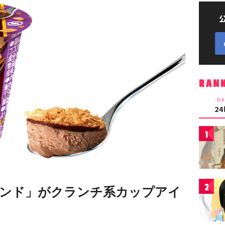
RAN
DA
2
1
2
ンド」がクランチ系カップアイ