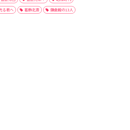
光る君へ
葛飾北斎
鎌倉殿の13人