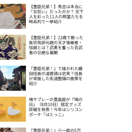
【豊臣兄弟！】秀吉は本当に
「女狂い」だったのか？ 天下
人を彩った11人の側室たちを
時系列で一挙紹介
【豊臣兄弟！】22歳で散った
長宗我部元親の天才後継者・
信親とは？武勇を奮った若武
者の壮絶な最期
『豊臣兄弟！』で描かれた織
田信長の道普請は史実？信長
が実施した街道整備の施策を
紹介
鳩サブレーの豊島屋が『鳩の
日』（8月10日）限定グッズ
詳細を発表！今年はシリコン
ポーチ「はとっこ」
『豊臣兄弟！』小一郎の5万