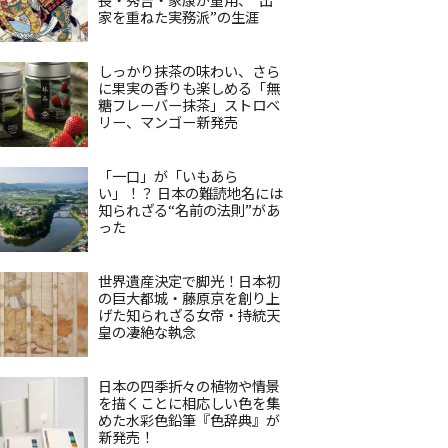
家を重ねた実務派”の生涯
しっかり抹茶の味わい、さら
に果実の香りも楽しめる「無
糖フレーバー抹茶」ストロベ
リー、マンゴー新発売
「一口」が「いもあら
い」！？ 日本の難読地名には
知られざる“名前の法則”があ
った
世界遺産決定で脚光！日本初
の巨大都城・藤原京を創り上
げた知られざる女帝・持統天
皇の凄絶な執念
日本の四季折々の植物や情景
を描くことに相応しい色を集
めた水彩色鉛筆『色辞典』が
新発売！