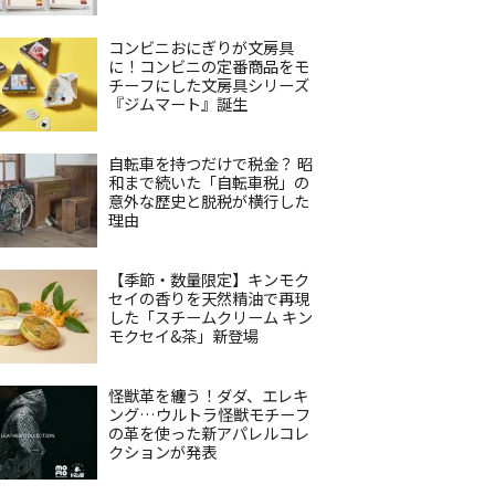
コンビニおにぎりが文房具
に！コンビニの定番商品をモ
チーフにした文房具シリーズ
『ジムマート』誕生
自転車を持つだけで税金？ 昭
和まで続いた「自転車税」の
意外な歴史と脱税が横行した
理由
【季節・数量限定】キンモク
セイの香りを天然精油で再現
した「スチームクリーム キン
モクセイ&茶」新登場
怪獣革を纏う！ダダ、エレキ
ング…ウルトラ怪獣モチーフ
の革を使った新アパレルコレ
クションが発表