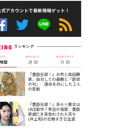
公式アカウントで最新情報ゲット！
ランキング
KING
ILY
WEEKLY
MONTHLY
4時間
週 間
月 間
『豊臣兄弟！』お市と柴田勝
家、自刃しての最期と「辞世
の句」…運命を共にした２人
の悲劇
『豊臣兄弟！』茶々＝悪女は
ほぼ創作？秀吉が溺愛、豊臣
家滅亡を背負わされた茶々
(井上和)の壮絶すぎる生涯