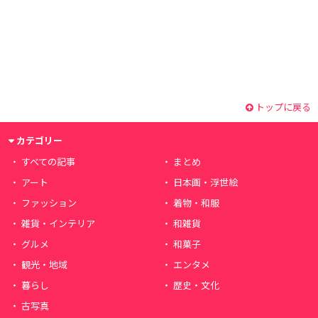
トップに戻る
カテゴリー
すべての記事
まとめ
アート
日本画・浮世絵
ファッション
着物・和服
雑貨・インテリア
和雑貨
グルメ
和菓子
観光・地域
エンタメ
暮らし
歴史・文化
古写真