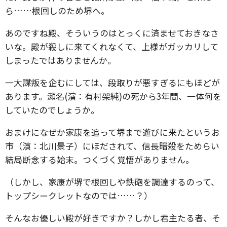
ら……根回しのため堺へ。
あのですね殿、そういうのはとっくに済ませておきなさ
いな。殿が殺しに来てくれなくて、上様がガッカリして
しまったではありませんか。
一大謀叛を企むにしては、段取りが悪すぎるにもほどが
あります。瀬名(演：有村架純)の死から3年間、一体何を
していたのでしょうか。
おまけになぜか家康を追って堺まで遊びに来たというお
市（演：北川景子）にほだされて、信長暗殺をためらい
結局断念する始末。つくづく覚悟がありません。
（しかし、家康が堺で根回しや鉄砲を調達するのって、
トップシークレットなのでは……？）
そんなお優しい殿が好きですか？しかし君主たる者、そ