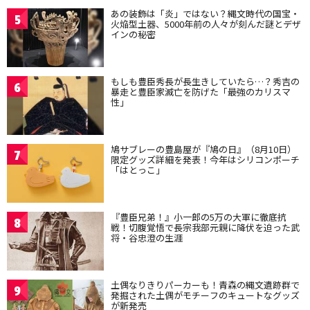
あの装飾は「炎」ではない？縄文時代の国宝・
5
火焔型土器、5000年前の人々が刻んだ謎とデザ
インの秘密
もしも豊臣秀長が長生きしていたら…？秀吉の
6
暴走と豊臣家滅亡を防げた「最強のカリスマ
性」
鳩サブレーの豊島屋が『鳩の日』（8月10日）
7
限定グッズ詳細を発表！今年はシリコンポーチ
「はとっこ」
『豊臣兄弟！』小一郎の5万の大軍に徹底抗
8
戦！切腹覚悟で長宗我部元親に降伏を迫った武
将・谷忠澄の生涯
土偶なりきりパーカーも！青森の縄文遺跡群で
9
発掘された土偶がモチーフのキュートなグッズ
が新発売