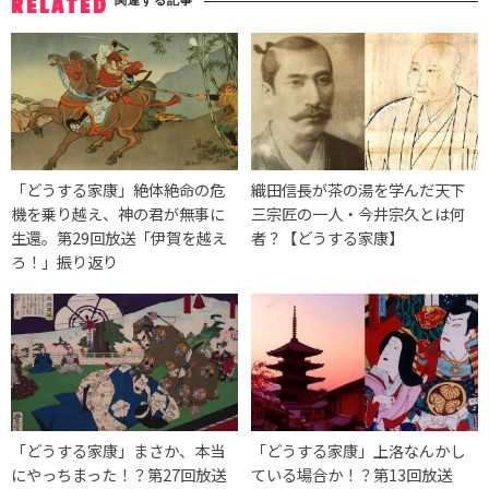
RELATED
「どうする家康」絶体絶命の危
織田信長が茶の湯を学んだ天下
機を乗り越え、神の君が無事に
三宗匠の一人・今井宗久とは何
生還。第29回放送「伊賀を越え
者？【どうする家康】
ろ！」振り返り
「どうする家康」まさか、本当
「どうする家康」上洛なんかし
にやっちまった！？第27回放送
ている場合か！？第13回放送