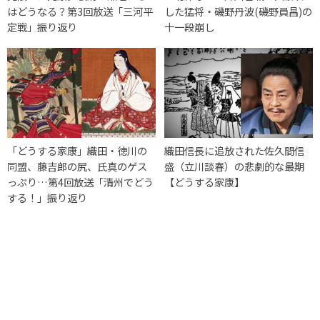
はどうなる？第3回放送「三河平
した猛将・磯野丹波(磯野員昌)の
定戦」振り返り
十一段崩し
「どうする家康」織田・徳川の
織田信長に追放された佐久間信
同盟、藤吉郎の尻、氏真のゲス
盛（立川談春）の悲劇的な最期
っぷり…第4回放送「清州でどう
【どうする家康】
する！」振り返り