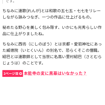
です。
ちなみに連歌(れんが)とは和歌の五七五・七七をリレー
しながら詠みつなぎ、一つの作品に仕上げるもの。
秘めたる野心を美しく包み隠す、いかにも光秀らしい作
品に仕上がりましたね。
ちなみに西坊（にしのぼう）とは京都・愛宕神社にあっ
た威徳院（いとくいん）の別名で、恐らくそこの僧職。
紹巴とは連歌師として当世に名高い里村紹巴（さとむら
じょうは）のことです。
本能寺の変に黒幕はいなかった？
2ページ目