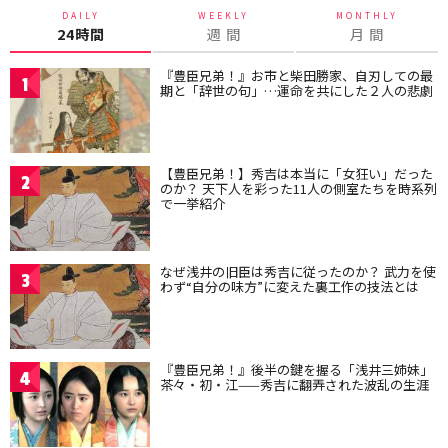
DAILY
WEEKLY
MONTHLY
24時間
週 間
月 間
『豊臣兄弟！』お市と柴田勝家、自刃しての最
1
期と「辞世の句」…運命を共にした２人の悲劇
【豊臣兄弟！】秀吉は本当に「女狂い」だった
2
のか？ 天下人を彩った11人の側室たちを時系列
で一挙紹介
なぜ浅井の旧臣は秀吉に従ったのか？ 武力を使
3
わず“自分の味方”に変えた裏工作の技法とは
『豊臣兄弟！』後半の鍵を握る「浅井三姉妹」
4
茶々・初・江——秀吉に翻弄された波乱の生涯