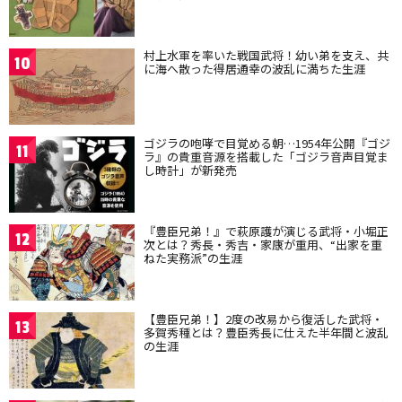
村上水軍を率いた戦国武将！幼い弟を支え、共
10
に海へ散った得居通幸の波乱に満ちた生涯
ゴジラの咆哮で目覚める朝…1954年公開『ゴジ
11
ラ』の貴重音源を搭載した「ゴジラ音声目覚ま
し時計」が新発売
『豊臣兄弟！』で萩原護が演じる武将・小堀正
12
次とは？秀長・秀吉・家康が重用、“出家を重
ねた実務派”の生涯
【豊臣兄弟！】2度の改易から復活した武将・
13
多賀秀種とは？豊臣秀長に仕えた半年間と波乱
の生涯