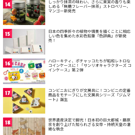
しっかり抹茶の味わい、さらに果実の香りも楽
14
しめる「無糖フレーバー抹茶」ストロベリー、
マンゴー新発売
日本の四季折々の植物や情景を描くことに相応
15
しい色を集めた水彩色鉛筆『色辞典』が新発
売！
ハローキティ、ポチャッコたちが昭和レトロな
16
コインケースに！「サンリオキャラクターズ コ
インケース」第２弾
コンビニおにぎりが文房具に！コンビニの定番
17
商品をモチーフにした文房具シリーズ『ジムマ
ート』誕生
世界遺産決定で脚光！日本初の巨大都城・藤原
18
京を創り上げた知られざる女帝・持統天皇の凄
絶な執念