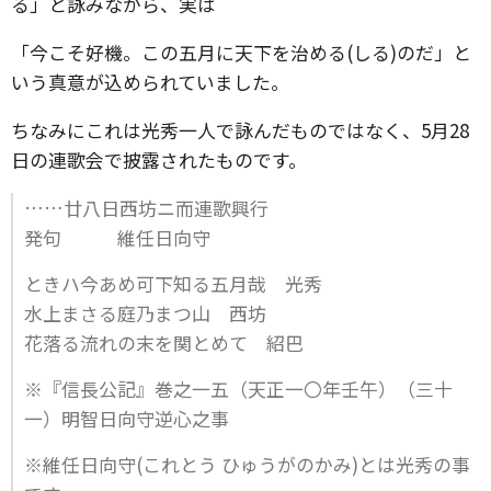
る」と詠みながら、実は
「今こそ好機。この五月に天下を治める(しる)のだ」と
いう真意が込められていました。
ちなみにこれは光秀一人で詠んだものではなく、5月28
日の連歌会で披露されたものです。
……廿八日西坊ニ而連歌興行
発句 維任日向守
ときハ今あめ可下知る五月哉 光秀
水上まさる庭乃まつ山 西坊
花落る流れの末を関とめて 紹巴
※『信長公記』巻之一五（天正一〇年壬午）（三十
一）明智日向守逆心之事
※維任日向守(これとう ひゅうがのかみ)とは光秀の事