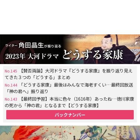
【賛否両論】大河ドラマ『どうする家康』を振り返り見え
No.145
てきた３つの「どうする」まとめ
「どうする家康」最後はみんなで海老すくい…最終回放送
No.144
「神の君へ」振り返り
【最終回予習】本当に色々（1616年）あったね…徳川家康
No.143
の死から「神の君」となるまで【どうする家康】
バックナンバー