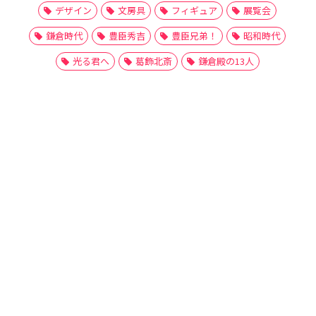
デザイン
文房具
フィギュア
展覧会
鎌倉時代
豊臣秀吉
豊臣兄弟！
昭和時代
光る君へ
葛飾北斎
鎌倉殿の13人