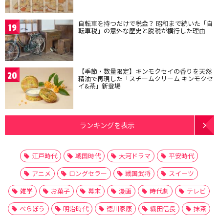
自転車を持つだけで税金？ 昭和まで続いた「自
19
転車税」の意外な歴史と脱税が横行した理由
【季節・数量限定】キンモクセイの香りを天然
20
精油で再現した「スチームクリーム キンモクセ
イ&茶」新登場
ランキングを表示
江戸時代
戦国時代
大河ドラマ
平安時代
アニメ
ロングセラー
戦国武将
スイーツ
雑学
お菓子
幕末
漫画
時代劇
テレビ
べらぼう
明治時代
徳川家康
織田信長
抹茶