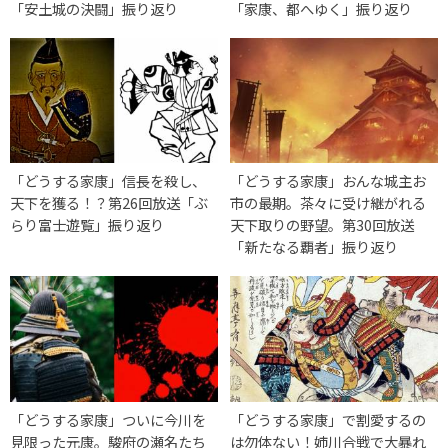
「安土城の決闘」振り返り
「家康、都へゆく」振り返り
「どうする家康」信長を殺し、
「どうする家康」おんな城主お
天下を獲る！？第26回放送「ぶ
市の最期。茶々に受け継がれる
らり富士遊覧」振り返り
天下取りの野望。第30回放送
「新たなる覇者」振り返り
「どうする家康」ついに今川を
「どうする家康」で割愛するの
見限った元康。駿府の瀬名たち
は勿体ない！姉川合戦で大暴れ