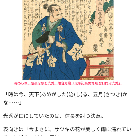
辱められ、信長を怨む光秀。落合芳幾「太平記英勇傳 明智日向守光秀」
「時は今、天下(あめがした)治(し)る、五月(さつき)か
な……」
光秀が口にしていたのは、信長を討つ決意。
表向きは「今まさに、サツキの花が美しく雨に濡れてい