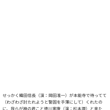
せっかく織田信長（演：岡田准一）が本能寺で待ってて
（わざわざ討たれようと警固を手薄にして）くれたの
に、我らが神の君こと徳川家康（演：松本潤）と来た