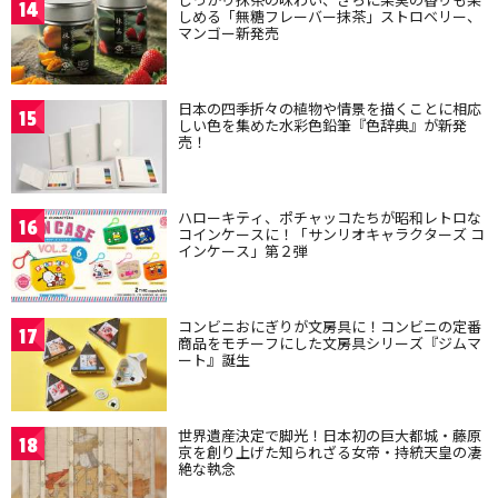
14
しめる「無糖フレーバー抹茶」ストロベリー、
マンゴー新発売
日本の四季折々の植物や情景を描くことに相応
15
しい色を集めた水彩色鉛筆『色辞典』が新発
売！
ハローキティ、ポチャッコたちが昭和レトロな
16
コインケースに！「サンリオキャラクターズ コ
インケース」第２弾
コンビニおにぎりが文房具に！コンビニの定番
17
商品をモチーフにした文房具シリーズ『ジムマ
ート』誕生
世界遺産決定で脚光！日本初の巨大都城・藤原
18
京を創り上げた知られざる女帝・持統天皇の凄
絶な執念