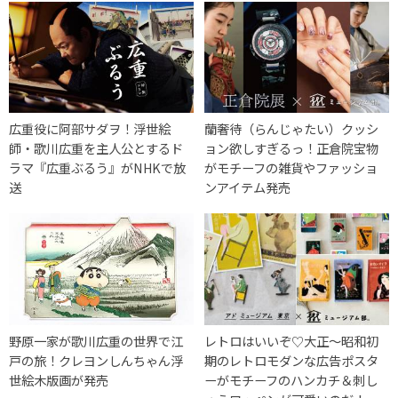
広重役に阿部サダヲ！浮世絵
蘭奢待（らんじゃたい）クッシ
師・歌川広重を主人公とするド
ョン欲しすぎるっ！正倉院宝物
ラマ『広重ぶるう』がNHKで放
がモチーフの雑貨やファッショ
送
ンアイテム発売
野原一家が歌川広重の世界で江
レトロはいいぞ♡大正～昭和初
戸の旅！クレヨンしんちゃん浮
期のレトロモダンな広告ポスタ
世絵木版画が発売
ーがモチーフのハンカチ＆刺し