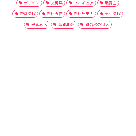
デザイン
文房具
フィギュア
展覧会
鎌倉時代
豊臣秀吉
豊臣兄弟！
昭和時代
光る君へ
葛飾北斎
鎌倉殿の13人