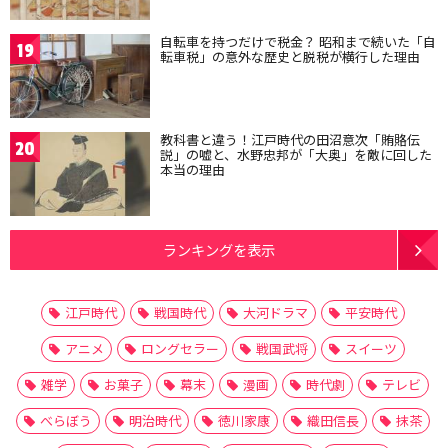
自転車を持つだけで税金？ 昭和まで続いた「自
19
転車税」の意外な歴史と脱税が横行した理由
教科書と違う！江戸時代の田沼意次「賄賂伝
20
説」の嘘と、水野忠邦が「大奥」を敵に回した
本当の理由
ランキングを表示
江戸時代
戦国時代
大河ドラマ
平安時代
アニメ
ロングセラー
戦国武将
スイーツ
雑学
お菓子
幕末
漫画
時代劇
テレビ
べらぼう
明治時代
徳川家康
織田信長
抹茶