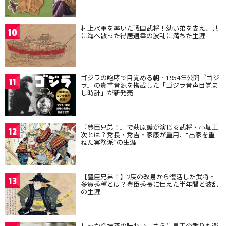
村上水軍を率いた戦国武将！幼い弟を支え、共
10
に海へ散った得居通幸の波乱に満ちた生涯
ゴジラの咆哮で目覚める朝…1954年公開『ゴジ
11
ラ』の貴重音源を搭載した「ゴジラ音声目覚ま
し時計」が新発売
『豊臣兄弟！』で萩原護が演じる武将・小堀正
12
次とは？秀長・秀吉・家康が重用、“出家を重
ねた実務派”の生涯
【豊臣兄弟！】2度の改易から復活した武将・
13
多賀秀種とは？豊臣秀長に仕えた半年間と波乱
の生涯
しっかり抹茶の味わい、さらに果実の香りも楽