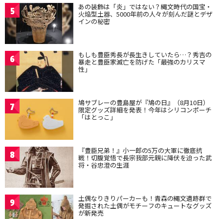
あの装飾は「炎」ではない？縄文時代の国宝・
5
火焔型土器、5000年前の人々が刻んだ謎とデザ
インの秘密
もしも豊臣秀長が長生きしていたら…？秀吉の
6
暴走と豊臣家滅亡を防げた「最強のカリスマ
性」
鳩サブレーの豊島屋が『鳩の日』（8月10日）
7
限定グッズ詳細を発表！今年はシリコンポーチ
「はとっこ」
『豊臣兄弟！』小一郎の5万の大軍に徹底抗
8
戦！切腹覚悟で長宗我部元親に降伏を迫った武
将・谷忠澄の生涯
土偶なりきりパーカーも！青森の縄文遺跡群で
9
発掘された土偶がモチーフのキュートなグッズ
が新発売