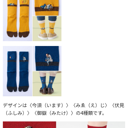
デザインは〈今須（います）〉〈みゑ（え）じ〉〈伏見
（ふしみ）〉〈御嶽（みたけ）〉の4種類です。