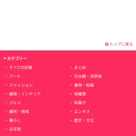
トップに戻る
カテゴリー
すべての記事
まとめ
アート
日本画・浮世絵
ファッション
着物・和服
雑貨・インテリア
和雑貨
グルメ
和菓子
観光・地域
エンタメ
暮らし
歴史・文化
古写真