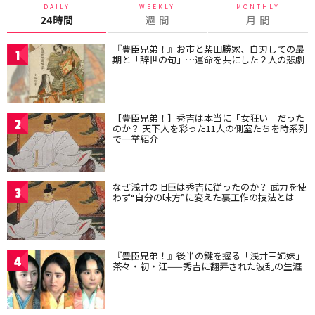
DAILY
WEEKLY
MONTHLY
24時間
週 間
月 間
『豊臣兄弟！』お市と柴田勝家、自刃しての最
1
期と「辞世の句」…運命を共にした２人の悲劇
【豊臣兄弟！】秀吉は本当に「女狂い」だった
2
のか？ 天下人を彩った11人の側室たちを時系列
で一挙紹介
なぜ浅井の旧臣は秀吉に従ったのか？ 武力を使
3
わず“自分の味方”に変えた裏工作の技法とは
『豊臣兄弟！』後半の鍵を握る「浅井三姉妹」
4
茶々・初・江——秀吉に翻弄された波乱の生涯