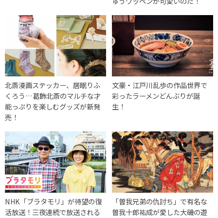
ゅうワッペンが可愛いのだ！
北斎漫画ステッカー、居眠りふ
文豪・江戸川乱歩の作品世界で
くろう…葛飾北斎のマルチな才
彩ったラーメンどんぶりが誕
能っぷりを楽しむグッズが新発
生！
売！
NHK「ブラタモリ」が待望の復
「曽我兄弟の仇討ち」で有名な
活放送！三夜連続で放送される
曽我十郎祐成が愛した大磯の遊