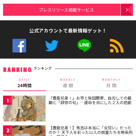
プレスリリース掲載サービス
公式アカウントで最新情報ゲット！
ランキング
RANKING
DAILY
WEEKLY
MONTHLY
24時間
週 間
月 間
『豊臣兄弟！』お市と柴田勝家、自刃しての最
1
期と「辞世の句」…運命を共にした２人の悲劇
【豊臣兄弟！】秀吉は本当に「女狂い」だった
2
のか？ 天下人を彩った11人の側室たちを時系列