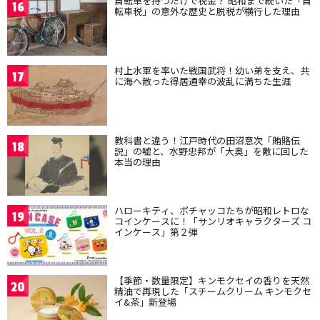
自転車を持つだけで税金？ 昭和まで続いた「自
16
転車税」の意外な歴史と脱税が横行した理由
村上水軍を率いた戦国武将！幼い弟を支え、共
17
に海へ散った得居通幸の波乱に満ちた生涯
教科書と違う！江戸時代の田沼意次「賄賂伝
18
説」の嘘と、水野忠邦が「大奥」を敵に回した
本当の理由
ハローキティ、ポチャッコたちが昭和レトロな
19
コインケースに！「サンリオキャラクターズ コ
インケース」第２弾
【季節・数量限定】キンモクセイの香りを天然
20
精油で再現した「スチームクリーム キンモクセ
イ&茶」新登場