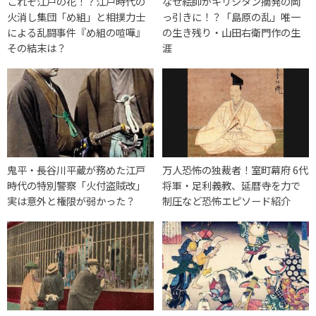
これぞ江戸の花！？江戸時代の
なぜ絵師がキリシタン摘発の岡
火消し集団「め組」と相撲力士
っ引きに！？「島原の乱」唯一
による乱闘事件『め組の喧嘩』
の生き残り・山田右衛門作の生
その結末は？
涯
鬼平・長谷川平蔵が務めた江戸
万人恐怖の独裁者！室町幕府 6代
時代の特別警察「火付盗賊改」
将軍・足利義教、延暦寺を力で
実は意外と権限が弱かった？
制圧など恐怖エピソード紹介