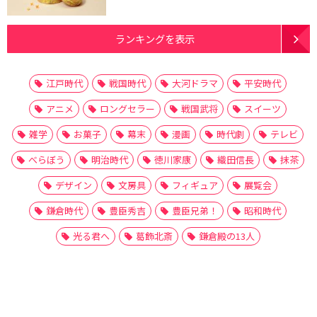
ランキングを表示
江戸時代
戦国時代
大河ドラマ
平安時代
アニメ
ロングセラー
戦国武将
スイーツ
雑学
お菓子
幕末
漫画
時代劇
テレビ
べらぼう
明治時代
徳川家康
織田信長
抹茶
デザイン
文房具
フィギュア
展覧会
鎌倉時代
豊臣秀吉
豊臣兄弟！
昭和時代
光る君へ
葛飾北斎
鎌倉殿の13人