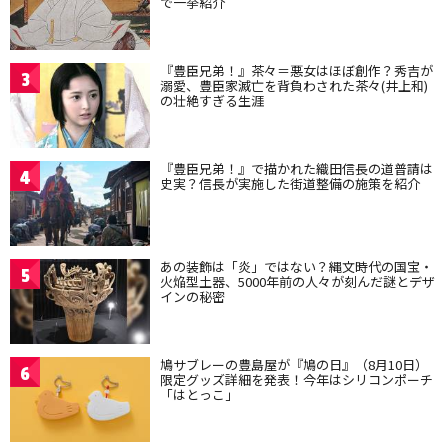
で一挙紹介
『豊臣兄弟！』茶々＝悪女はほぼ創作？秀吉が
3
溺愛、豊臣家滅亡を背負わされた茶々(井上和)
の壮絶すぎる生涯
『豊臣兄弟！』で描かれた織田信長の道普請は
4
史実？信長が実施した街道整備の施策を紹介
あの装飾は「炎」ではない？縄文時代の国宝・
5
火焔型土器、5000年前の人々が刻んだ謎とデザ
インの秘密
鳩サブレーの豊島屋が『鳩の日』（8月10日）
6
限定グッズ詳細を発表！今年はシリコンポーチ
「はとっこ」