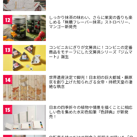
しっかり抹茶の味わい、さらに果実の香りも楽
12
しめる「無糖フレーバー抹茶」ストロベリー、
マンゴー新発売
コンビニおにぎりが文房具に！コンビニの定番
13
商品をモチーフにした文房具シリーズ『ジムマ
ート』誕生
世界遺産決定で脚光！日本初の巨大都城・藤原
14
京を創り上げた知られざる女帝・持統天皇の凄
絶な執念
日本の四季折々の植物や情景を描くことに相応
15
しい色を集めた水彩色鉛筆『色辞典』が新発
売！