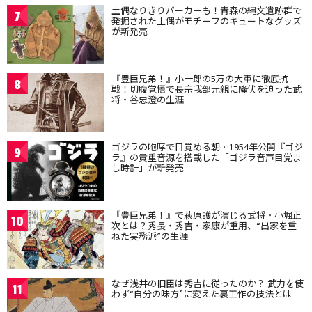
土偶なりきりパーカーも！青森の縄文遺跡群で
7
発掘された土偶がモチーフのキュートなグッズ
が新発売
『豊臣兄弟！』小一郎の5万の大軍に徹底抗
8
戦！切腹覚悟で長宗我部元親に降伏を迫った武
将・谷忠澄の生涯
ゴジラの咆哮で目覚める朝…1954年公開『ゴジ
9
ラ』の貴重音源を搭載した「ゴジラ音声目覚ま
し時計」が新発売
『豊臣兄弟！』で萩原護が演じる武将・小堀正
10
次とは？秀長・秀吉・家康が重用、“出家を重
ねた実務派”の生涯
なぜ浅井の旧臣は秀吉に従ったのか？ 武力を使
11
わず“自分の味方”に変えた裏工作の技法とは