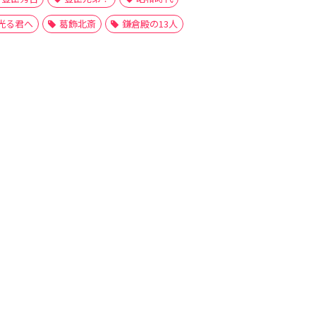
光る君へ
葛飾北斎
鎌倉殿の13人