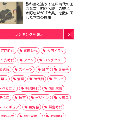
教科書と違う！江戸時代の田
沼意次「賄賂伝説」の嘘と、
水野忠邦が「大奥」を敵に回
した本当の理由
ランキングを表示
江戸時代
戦国時代
大河ドラマ
平安時代
アニメ
ロングセラー
国武将
スイーツ
雑学
お菓子
幕末
漫画
時代劇
テレビ
べらぼう
明治時代
徳川家康
田信長
抹茶
デザイン
文房具
フィギュア
展覧会
鎌倉時代
豊臣秀吉
豊臣兄弟！
昭和時代