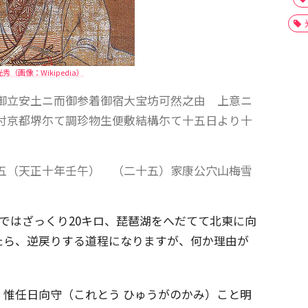
秀（画像：Wikipedia）
御立安土ニ而御参着御宿大宝坊可然之由 上意ニ
付京都堺尓て調珍物生便敷結構尓て十五日より十
五（天正十年壬午） （二十五）家康公穴山梅雪
まではざっくり20キロ、琵琶湖をへだてて北東に向
たら、逆戻りする道程になりますが、何か理由が
惟任日向守（これとう ひゅうがのかみ）こと明