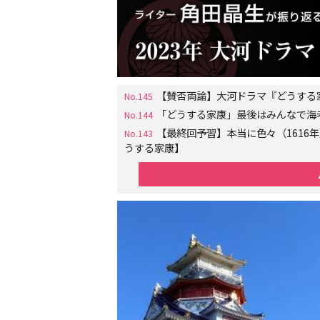
【賛否両論】大河ドラマ『どうする
No.145
「どうする家康」最後はみんなで海
No.144
【最終回予習】本当に色々（161
No.143
うする家康】