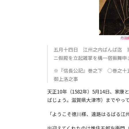
丹羽長
五月十四日 江州之内ばんば迄 
ニ假殿を立起雑掌を構一宿振舞申
※『信長公記』巻之下 ○巻之十
御上洛之事
天正10年（1582年）5月14日、
ばじょう。滋賀県大津市）までやっ
「ようこそ徳川様、遠路はるばる江
出迎えてくれたのは惟住五郎左衛門（