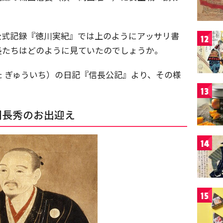
公式記録『徳川実紀』では上のようにアッサリ書
12
長たちはどのように見ていたのでしょうか。
 ぎゅういち）の日記『信長公記』より、その様
13
羽長秀のお出迎え
14
15