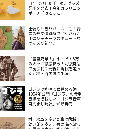
日』（8月10日）限定グッズ
詳細を発表！今年はシリコン
ポーチ「はとっこ」
土偶なりきりパーカーも！青
森の縄文遺跡群で発掘された
土偶がモチーフのキュートな
グッズが新発売
『豊臣兄弟！』小一郎の5万
の大軍に徹底抗戦！切腹覚悟
で長宗我部元親に降伏を迫っ
た武将・谷忠澄の生涯
ゴジラの咆哮で目覚める朝…
1954年公開『ゴジラ』の貴重
音源を搭載した「ゴジラ音声
目覚まし時計」が新発売
村上水軍を率いた戦国武将！
幼い弟を支え、共に海へ散っ
た得居通幸の波乱に満ちた生