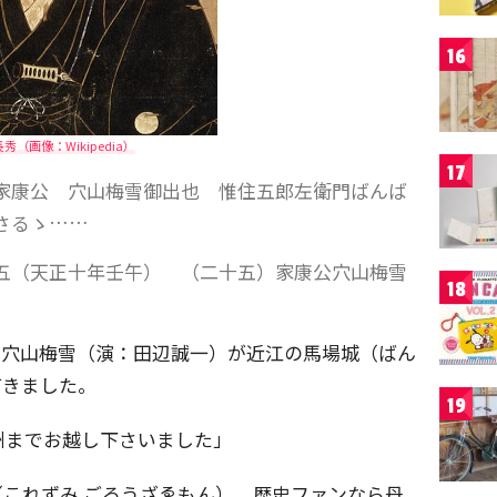
16
秀（画像：Wikipedia）
17
家康公 穴山梅雪御出也 惟住五郎左衛門ばんば
さるゝ……
五（天正十年壬午） （二十五）家康公穴山梅雪
18
家康と穴山梅雪（演：田辺誠一）が近江の馬場城（ばん
てきました。
19
州までお越し下さいました」
これずみ ごろうざゑもん）。歴史ファンなら丹