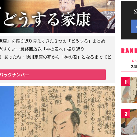
家康』を振り返り見えてきた３つの「どうする」まとめ
老すくい…最終回放送「神の君へ」振り返り
RAN
6年）あったね…徳川家康の死から「神の君」となるまで【ど
DA
2
バックナンバー
1
2