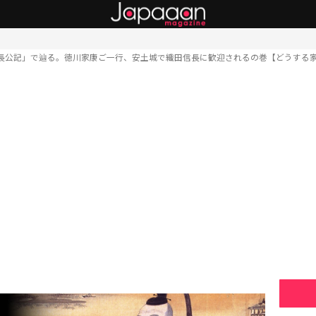
長公記」で辿る。徳川家康ご一行、安土城で織田信長に歓迎されるの巻【どうする