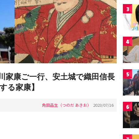
3
4
5
川家康ご一行、安土城で織田信長
する家康】
角田晶生（つのだ あきお）
2023/07/16
6