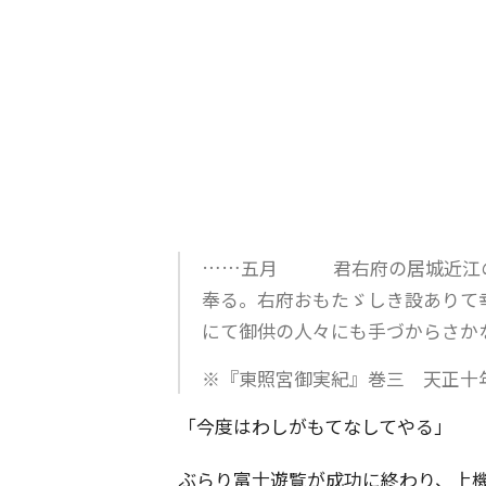
……五月 君右府の居城近江の
奉る。右府おもたゞしき設ありて
にて御供の人々にも手づからさか
※『東照宮御実紀』巻三 天正十
「今度はわしがもてなしてやる」
ぶらり富士遊覧が成功に終わり、上