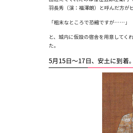
羽長秀（演：福澤朗）と呼んだ方が
「粗末なところで恐縮ですが……」
と、城内に仮設の宿舎を用意してく
た。
5月15日～17日、安土に到