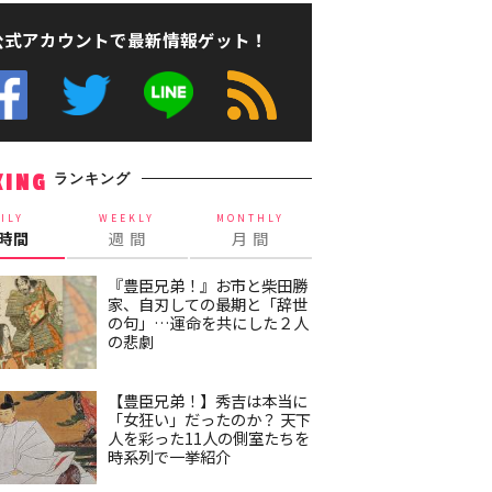
公式アカウントで最新情報ゲット！
ランキング
KING
ILY
WEEKLY
MONTHLY
4時間
週 間
月 間
『豊臣兄弟！』お市と柴田勝
家、自刃しての最期と「辞世
の句」…運命を共にした２人
の悲劇
【豊臣兄弟！】秀吉は本当に
「女狂い」だったのか？ 天下
人を彩った11人の側室たちを
時系列で一挙紹介