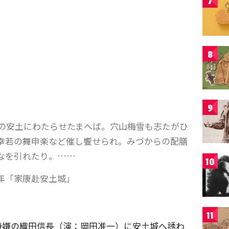
7
8
9
安土にわたらせたまへば。穴山梅雪も志たがひ
幸若の舞申楽など催し饗せられ。みづからの配膳
なを引れたり。……
10
年「家康赴安土城」
11
機嫌の織田信長（演：岡田准一）に安土城へ誘わ