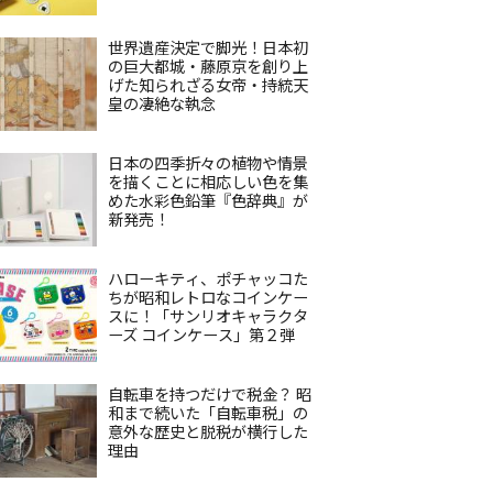
世界遺産決定で脚光！日本初
の巨大都城・藤原京を創り上
げた知られざる女帝・持統天
皇の凄絶な執念
日本の四季折々の植物や情景
を描くことに相応しい色を集
めた水彩色鉛筆『色辞典』が
新発売！
ハローキティ、ポチャッコた
ちが昭和レトロなコインケー
スに！「サンリオキャラクタ
ーズ コインケース」第２弾
自転車を持つだけで税金？ 昭
和まで続いた「自転車税」の
意外な歴史と脱税が横行した
理由