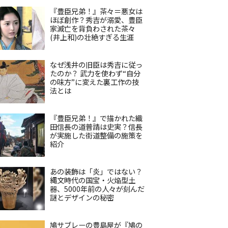
『豊臣兄弟！』茶々＝悪女は
ほぼ創作？秀吉が溺愛、豊臣
家滅亡を背負わされた茶々
(井上和)の壮絶すぎる生涯
なぜ浅井の旧臣は秀吉に従っ
たのか？ 武力を使わず“自分
の味方”に変えた裏工作の技
法とは
『豊臣兄弟！』で描かれた織
田信長の道普請は史実？信長
が実施した街道整備の施策を
紹介
あの装飾は「炎」ではない？
縄文時代の国宝・火焔型土
器、5000年前の人々が刻んだ
謎とデザインの秘密
鳩サブレーの豊島屋が『鳩の