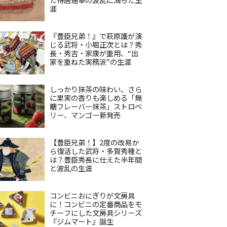
涯
『豊臣兄弟！』で萩原護が演
じる武将・小堀正次とは？秀
長・秀吉・家康が重用、“出
家を重ねた実務派”の生涯
しっかり抹茶の味わい、さら
に果実の香りも楽しめる「無
糖フレーバー抹茶」ストロベ
リー、マンゴー新発売
【豊臣兄弟！】2度の改易か
ら復活した武将・多賀秀種と
は？豊臣秀長に仕えた半年間
と波乱の生涯
コンビニおにぎりが文房具
に！コンビニの定番商品をモ
チーフにした文房具シリーズ
『ジムマート』誕生