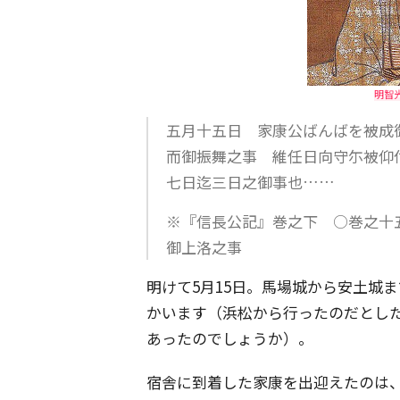
明智光
五月十五日 家康公ばんばを被成
而御振舞之事 維任日向守尓被仰
七日迄三日之御事也……
※『信長公記』巻之下 ○巻之十
御上洛之事
明けて5月15日。馬場城から安土城
かいます（浜松から行ったのだとし
あったのでしょうか）。
宿舎に到着した家康を出迎えたのは、