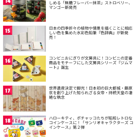
14
しめる「無糖フレーバー抹茶」ストロベリー、
マンゴー新発売
日本の四季折々の植物や情景を描くことに相応
15
しい色を集めた水彩色鉛筆『色辞典』が新発
売！
コンビニおにぎりが文房具に！コンビニの定番
16
商品をモチーフにした文房具シリーズ『ジムマ
ート』誕生
世界遺産決定で脚光！日本初の巨大都城・藤原
17
京を創り上げた知られざる女帝・持統天皇の凄
絶な執念
ハローキティ、ポチャッコたちが昭和レトロな
18
コインケースに！「サンリオキャラクターズ コ
インケース」第２弾