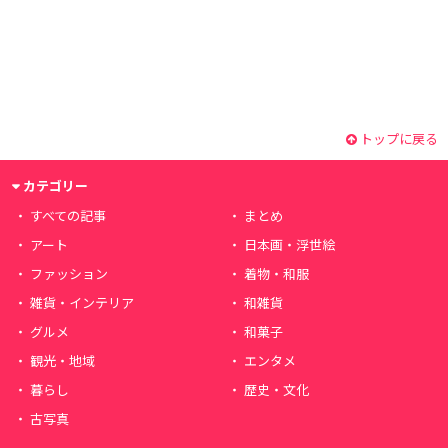
トップに戻る
カテゴリー
すべての記事
まとめ
アート
日本画・浮世絵
ファッション
着物・和服
雑貨・インテリア
和雑貨
グルメ
和菓子
観光・地域
エンタメ
暮らし
歴史・文化
古写真