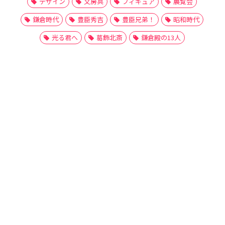
デザイン
文房具
フィギュア
展覧会
鎌倉時代
豊臣秀吉
豊臣兄弟！
昭和時代
光る君へ
葛飾北斎
鎌倉殿の13人