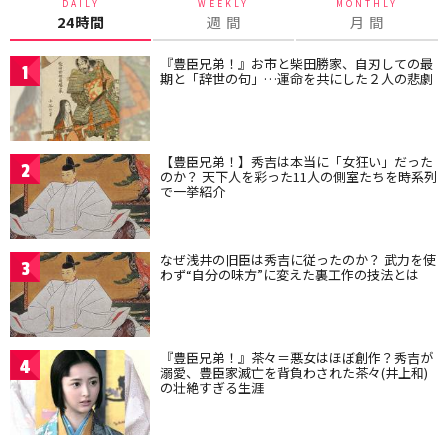
DAILY
WEEKLY
MONTHLY
24時間
週 間
月 間
『豊臣兄弟！』お市と柴田勝家、自刃しての最
1
期と「辞世の句」…運命を共にした２人の悲劇
【豊臣兄弟！】秀吉は本当に「女狂い」だった
2
のか？ 天下人を彩った11人の側室たちを時系列
で一挙紹介
なぜ浅井の旧臣は秀吉に従ったのか？ 武力を使
3
わず“自分の味方”に変えた裏工作の技法とは
『豊臣兄弟！』茶々＝悪女はほぼ創作？秀吉が
4
溺愛、豊臣家滅亡を背負わされた茶々(井上和)
の壮絶すぎる生涯