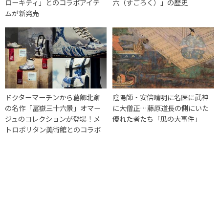
ローキティ」とのコラボアイテ
六（すごろく）」の歴史
ムが新発売
ドクターマーチンから葛飾北斎
陰陽師・安倍晴明に名医に武神
の名作「冨嶽三十六景」オマー
に大僧正…藤原道長の側にいた
ジュのコレクションが登場！メ
優れた者たち「瓜の大事件」
トロポリタン美術館とのコラボ