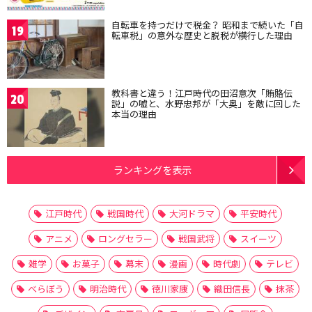
自転車を持つだけで税金？ 昭和まで続いた「自
19
転車税」の意外な歴史と脱税が横行した理由
教科書と違う！江戸時代の田沼意次「賄賂伝
20
説」の嘘と、水野忠邦が「大奥」を敵に回した
本当の理由
ランキングを表示
江戸時代
戦国時代
大河ドラマ
平安時代
アニメ
ロングセラー
戦国武将
スイーツ
雑学
お菓子
幕末
漫画
時代劇
テレビ
べらぼう
明治時代
徳川家康
織田信長
抹茶