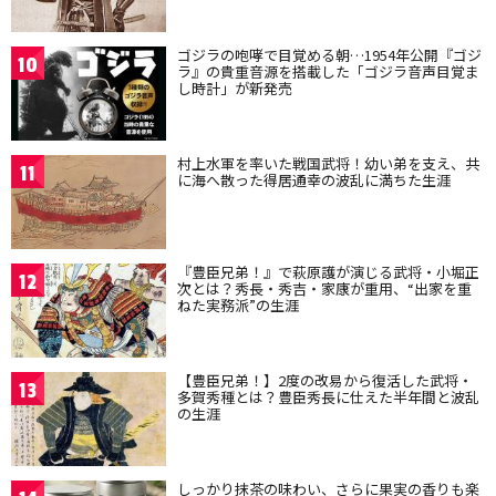
ゴジラの咆哮で目覚める朝…1954年公開『ゴジ
10
ラ』の貴重音源を搭載した「ゴジラ音声目覚ま
し時計」が新発売
村上水軍を率いた戦国武将！幼い弟を支え、共
11
に海へ散った得居通幸の波乱に満ちた生涯
『豊臣兄弟！』で萩原護が演じる武将・小堀正
12
次とは？秀長・秀吉・家康が重用、“出家を重
ねた実務派”の生涯
【豊臣兄弟！】2度の改易から復活した武将・
13
多賀秀種とは？豊臣秀長に仕えた半年間と波乱
の生涯
しっかり抹茶の味わい、さらに果実の香りも楽