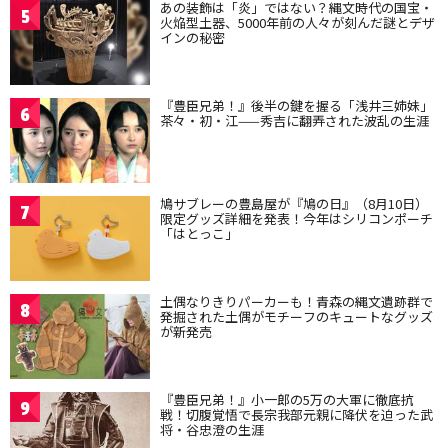
あの装飾は「炎」ではない？縄文時代の国宝・
5
火焔型土器、5000年前の人々が刻んだ謎とデザ
インの秘密
『豊臣兄弟！』後半の鍵を握る「浅井三姉妹」
6
茶々・初・江——秀吉に翻弄された波乱の生涯
鳩サブレーの豊島屋が『鳩の日』（8月10日）
7
限定グッズ詳細を発表！今年はシリコンポーチ
「はとっこ」
土偶なりきりパーカーも！青森の縄文遺跡群で
8
発掘された土偶がモチーフのキュートなグッズ
が新発売
『豊臣兄弟！』小一郎の5万の大軍に徹底抗
9
戦！切腹覚悟で長宗我部元親に降伏を迫った武
将・谷忠澄の生涯