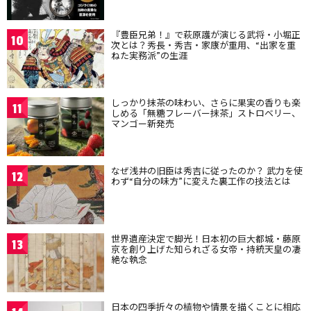
『豊臣兄弟！』で萩原護が演じる武将・小堀正
10
次とは？秀長・秀吉・家康が重用、“出家を重
ねた実務派”の生涯
しっかり抹茶の味わい、さらに果実の香りも楽
11
しめる「無糖フレーバー抹茶」ストロベリー、
マンゴー新発売
なぜ浅井の旧臣は秀吉に従ったのか？ 武力を使
12
わず“自分の味方”に変えた裏工作の技法とは
世界遺産決定で脚光！日本初の巨大都城・藤原
13
京を創り上げた知られざる女帝・持統天皇の凄
絶な執念
日本の四季折々の植物や情景を描くことに相応