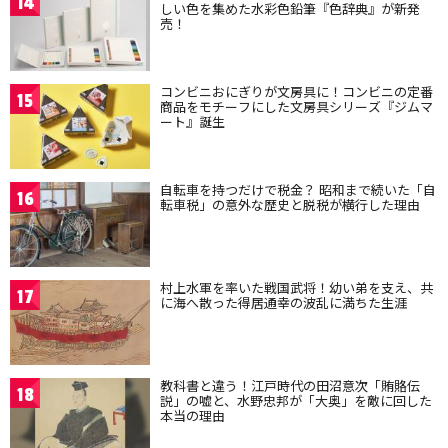
14
しい色を集めた水彩色鉛筆『色辞典』が新発
売！
コンビニおにぎりが文房具に！コンビニの定番
15
商品をモチーフにした文房具シリーズ『ジムマ
ート』誕生
自転車を持つだけで税金？ 昭和まで続いた「自
16
転車税」の意外な歴史と脱税が横行した理由
村上水軍を率いた戦国武将！幼い弟を支え、共
17
に海へ散った得居通幸の波乱に満ちた生涯
教科書と違う！江戸時代の田沼意次「賄賂伝
18
説」の嘘と、水野忠邦が「大奥」を敵に回した
本当の理由