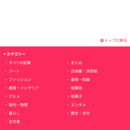
トップに戻る
カテゴリー
すべての記事
まとめ
アート
日本画・浮世絵
ファッション
着物・和服
雑貨・インテリア
和雑貨
グルメ
和菓子
観光・地域
エンタメ
暮らし
歴史・文化
古写真