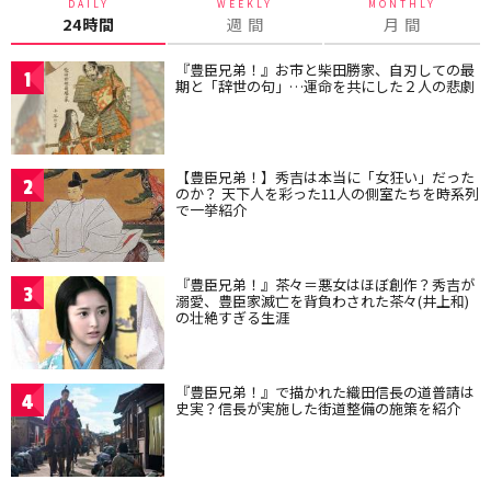
DAILY
WEEKLY
MONTHLY
24時間
週 間
月 間
『豊臣兄弟！』お市と柴田勝家、自刃しての最
1
期と「辞世の句」…運命を共にした２人の悲劇
【豊臣兄弟！】秀吉は本当に「女狂い」だった
2
のか？ 天下人を彩った11人の側室たちを時系列
で一挙紹介
『豊臣兄弟！』茶々＝悪女はほぼ創作？秀吉が
3
溺愛、豊臣家滅亡を背負わされた茶々(井上和)
の壮絶すぎる生涯
『豊臣兄弟！』で描かれた織田信長の道普請は
4
史実？信長が実施した街道整備の施策を紹介