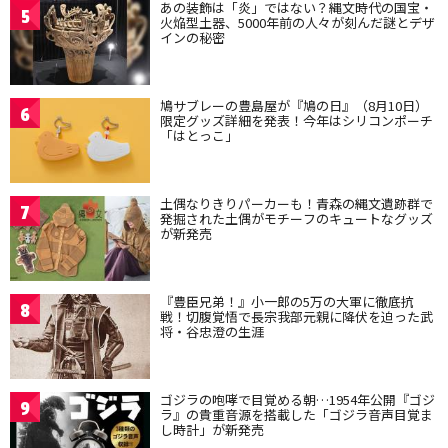
あの装飾は「炎」ではない？縄文時代の国宝・
5
火焔型土器、5000年前の人々が刻んだ謎とデザ
インの秘密
鳩サブレーの豊島屋が『鳩の日』（8月10日）
6
限定グッズ詳細を発表！今年はシリコンポーチ
「はとっこ」
土偶なりきりパーカーも！青森の縄文遺跡群で
7
発掘された土偶がモチーフのキュートなグッズ
が新発売
『豊臣兄弟！』小一郎の5万の大軍に徹底抗
8
戦！切腹覚悟で長宗我部元親に降伏を迫った武
将・谷忠澄の生涯
ゴジラの咆哮で目覚める朝…1954年公開『ゴジ
9
ラ』の貴重音源を搭載した「ゴジラ音声目覚ま
し時計」が新発売