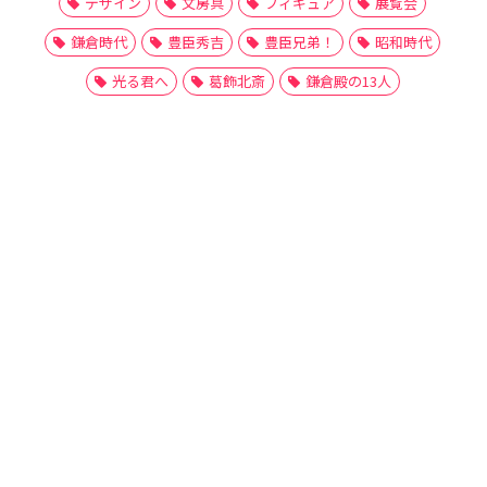
デザイン
文房具
フィギュア
展覧会
鎌倉時代
豊臣秀吉
豊臣兄弟！
昭和時代
光る君へ
葛飾北斎
鎌倉殿の13人