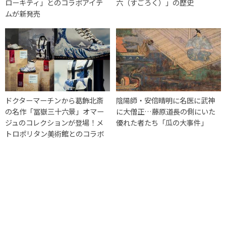
ローキティ」とのコラボアイテ
六（すごろく）」の歴史
ムが新発売
ドクターマーチンから葛飾北斎
陰陽師・安倍晴明に名医に武神
の名作「冨嶽三十六景」オマー
に大僧正…藤原道長の側にいた
ジュのコレクションが登場！メ
優れた者たち「瓜の大事件」
トロポリタン美術館とのコラボ