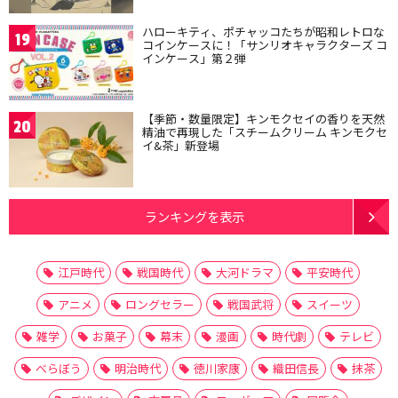
ハローキティ、ポチャッコたちが昭和レトロな
19
コインケースに！「サンリオキャラクターズ コ
インケース」第２弾
【季節・数量限定】キンモクセイの香りを天然
20
精油で再現した「スチームクリーム キンモクセ
イ&茶」新登場
ランキングを表示
江戸時代
戦国時代
大河ドラマ
平安時代
アニメ
ロングセラー
戦国武将
スイーツ
雑学
お菓子
幕末
漫画
時代劇
テレビ
べらぼう
明治時代
徳川家康
織田信長
抹茶