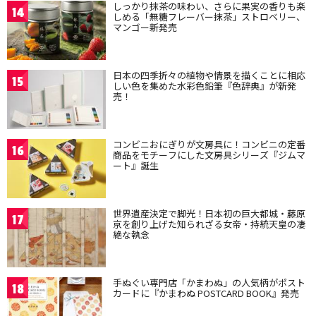
しっかり抹茶の味わい、さらに果実の香りも楽
14
しめる「無糖フレーバー抹茶」ストロベリー、
マンゴー新発売
日本の四季折々の植物や情景を描くことに相応
15
しい色を集めた水彩色鉛筆『色辞典』が新発
売！
コンビニおにぎりが文房具に！コンビニの定番
16
商品をモチーフにした文房具シリーズ『ジムマ
ート』誕生
世界遺産決定で脚光！日本初の巨大都城・藤原
17
京を創り上げた知られざる女帝・持統天皇の凄
絶な執念
手ぬぐい専門店「かまわぬ」の人気柄がポスト
18
カードに『かまわぬ POSTCARD BOOK』発売