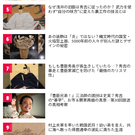
なぜ浅井の旧臣は秀吉に従ったのか？ 武力を使
5
わず“自分の味方”に変えた裏工作の技法とは
あの装飾は「炎」ではない？縄文時代の国宝・
6
火焔型土器、5000年前の人々が刻んだ謎とデザ
インの秘密
もしも豊臣秀長が長生きしていたら…？秀吉の
7
暴走と豊臣家滅亡を防げた「最強のカリスマ
性」
『豊臣兄弟！』三法師の誘拐は史実？秀吉
8
の“暴挙”、お市＆勝家再婚の真意…第30回放送
の真相考察
村上水軍を率いた戦国武将！幼い弟を支え、共
9
に海へ散った得居通幸の波乱に満ちた生涯