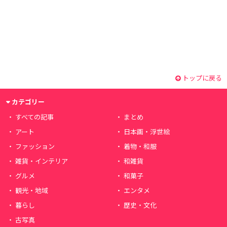
トップに戻る
カテゴリー
すべての記事
まとめ
アート
日本画・浮世絵
ファッション
着物・和服
雑貨・インテリア
和雑貨
グルメ
和菓子
観光・地域
エンタメ
暮らし
歴史・文化
古写真