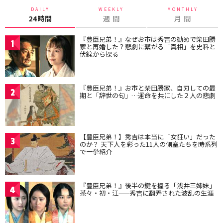
DAILY
WEEKLY
MONTHLY
24時間
週 間
月 間
『豊臣兄弟！』なぜお市は秀吉の勧めで柴田勝
1
家と再婚した？悲劇に繋がる「真相」を史料と
伏線から探る
『豊臣兄弟！』お市と柴田勝家、自刃しての最
2
期と「辞世の句」…運命を共にした２人の悲劇
【豊臣兄弟！】秀吉は本当に「女狂い」だった
3
のか？ 天下人を彩った11人の側室たちを時系列
で一挙紹介
『豊臣兄弟！』後半の鍵を握る「浅井三姉妹」
4
茶々・初・江——秀吉に翻弄された波乱の生涯