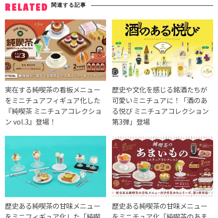
関連する記事
RELATED
実在する純喫茶の看板メニュー
歴史や文化を感じる銘酒たちが
をミニチュアフィギュア化した
可愛いミニチュアに！「酒のあ
『純喫茶 ミニチュアコレクショ
る悦び ミニチュアコレクション
ン vol.3』登場！
第3弾」登場
歴史ある純喫茶の甘味メニュー
歴史ある純喫茶の甘味メニュー
をミニフィギュア化した「純喫
をミニチュア化「純喫茶のあま