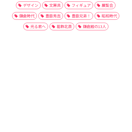
デザイン
文房具
フィギュア
展覧会
鎌倉時代
豊臣秀吉
豊臣兄弟！
昭和時代
光る君へ
葛飾北斎
鎌倉殿の13人