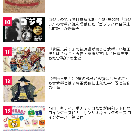
ゴジラの咆哮で目覚める朝…1954年公開『ゴジ
10
ラ』の貴重音源を搭載した「ゴジラ音声目覚ま
し時計」が新発売
『豊臣兄弟！』で萩原護が演じる武将・小堀正
11
次とは？秀長・秀吉・家康が重用、“出家を重
ねた実務派”の生涯
【豊臣兄弟！】2度の改易から復活した武将・
12
多賀秀種とは？豊臣秀長に仕えた半年間と波乱
の生涯
ハローキティ、ポチャッコたちが昭和レトロな
13
コインケースに！「サンリオキャラクターズ コ
インケース」第２弾