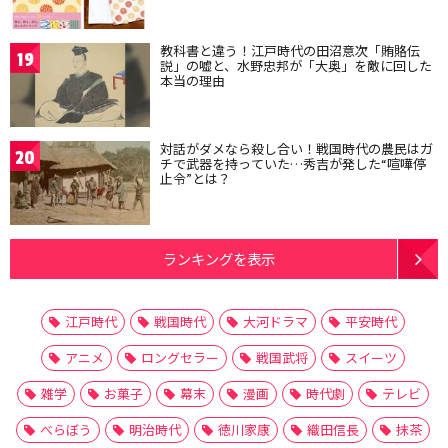
教科書と違う！江戸時代の田沼意次「賄賂伝
19
説」の嘘と、水野忠邦が「大奥」を敵に回した
本当の理由
対話がダメなら殺し合い！戦国時代の農民はガ
20
チで武器を持っていた…秀吉が発した“喧嘩停
止令”とは？
ランキングを表示
江戸時代
戦国時代
大河ドラマ
平安時代
アニメ
ロングセラー
戦国武将
スイーツ
雑学
お菓子
幕末
漫画
時代劇
テレビ
べらぼう
明治時代
徳川家康
織田信長
抹茶