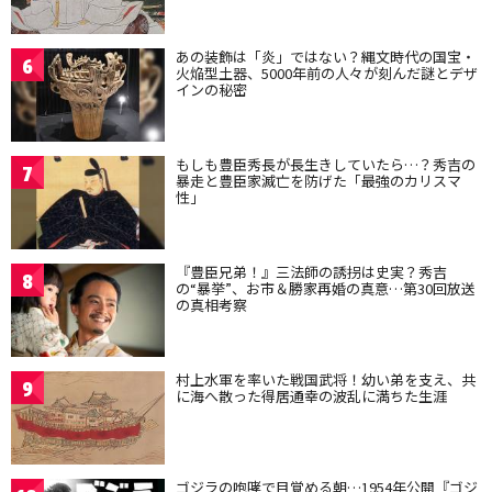
あの装飾は「炎」ではない？縄文時代の国宝・
6
火焔型土器、5000年前の人々が刻んだ謎とデザ
インの秘密
もしも豊臣秀長が長生きしていたら…？秀吉の
7
暴走と豊臣家滅亡を防げた「最強のカリスマ
性」
『豊臣兄弟！』三法師の誘拐は史実？秀吉
8
の“暴挙”、お市＆勝家再婚の真意…第30回放送
の真相考察
村上水軍を率いた戦国武将！幼い弟を支え、共
9
に海へ散った得居通幸の波乱に満ちた生涯
ゴジラの咆哮で目覚める朝…1954年公開『ゴジ