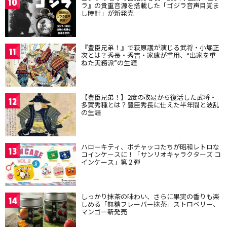
10
ラ』の貴重音源を搭載した「ゴジラ音声目覚ま
し時計」が新発売
『豊臣兄弟！』で萩原護が演じる武将・小堀正
11
次とは？秀長・秀吉・家康が重用、“出家を重
ねた実務派”の生涯
【豊臣兄弟！】2度の改易から復活した武将・
12
多賀秀種とは？豊臣秀長に仕えた半年間と波乱
の生涯
ハローキティ、ポチャッコたちが昭和レトロな
13
コインケースに！「サンリオキャラクターズ コ
インケース」第２弾
しっかり抹茶の味わい、さらに果実の香りも楽
14
しめる「無糖フレーバー抹茶」ストロベリー、
マンゴー新発売