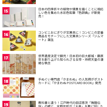
日本の四季折々の植物や情景を描くことに相応
15
しい色を集めた水彩色鉛筆『色辞典』が新発
売！
コンビニおにぎりが文房具に！コンビニの定番
16
商品をモチーフにした文房具シリーズ『ジムマ
ート』誕生
世界遺産決定で脚光！日本初の巨大都城・藤原
17
京を創り上げた知られざる女帝・持統天皇の凄
絶な執念
手ぬぐい専門店「かまわぬ」の人気柄がポスト
18
カードに『かまわぬ POSTCARD BOOK』発売
教科書と違う！江戸時代の田沼意次「賄賂伝
19
説」の嘘と、水野忠邦が「大奥」を敵に回した