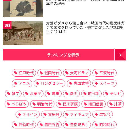
本当の理由
対話がダメなら殺し合い！戦国時代の農民はガ
20
チで武器を持っていた…秀吉が発した“喧嘩停
止令”とは？
ランキングを表示
江戸時代
戦国時代
大河ドラマ
平安時代
アニメ
ロングセラー
戦国武将
スイーツ
雑学
お菓子
幕末
漫画
時代劇
テレビ
べらぼう
明治時代
徳川家康
織田信長
抹茶
デザイン
文房具
フィギュア
展覧会
鎌倉時代
豊臣秀吉
豊臣兄弟！
昭和時代