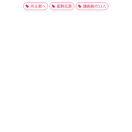
光る君へ
葛飾北斎
鎌倉殿の13人