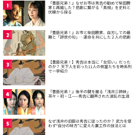
『豊臣兄弟！』なぜお市は秀吉の勧めで柴田勝
1
家と再婚した？悲劇に繋がる「真相」を史料と
伏線から探る
『豊臣兄弟！』お市と柴田勝家、自刃しての最
2
期と「辞世の句」…運命を共にした２人の悲劇
【豊臣兄弟！】秀吉は本当に「女狂い」だった
3
のか？ 天下人を彩った11人の側室たちを時系列
で一挙紹介
『豊臣兄弟！』後半の鍵を握る「浅井三姉妹」
4
茶々・初・江——秀吉に翻弄された波乱の生涯
なぜ浅井の旧臣は秀吉に従ったのか？ 武力を使
5
わず“自分の味方”に変えた裏工作の技法とは