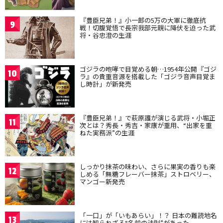
『豊臣兄弟！』小一郎の5万の大軍に徹底抗
9
戦！切腹覚悟で長宗我部元親に降伏を迫った武
将・谷忠澄の生涯
ゴジラの咆哮で目覚める朝…1954年公開『ゴジ
10
ラ』の貴重音源を搭載した「ゴジラ音声目覚ま
し時計」が新発売
『豊臣兄弟！』で萩原護が演じる武将・小堀正
11
次とは？秀長・秀吉・家康が重用、“出家を重
ねた実務派”の生涯
しっかり抹茶の味わい、さらに果実の香りも楽
12
しめる「無糖フレーバー抹茶」ストロベリー、
マンゴー新発売
「一口」が「いもあらい」！？ 日本の難読地名
13
には知られざる“名前の法則”があった