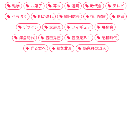
雑学
お菓子
幕末
漫画
時代劇
テレビ
べらぼう
明治時代
織田信長
徳川家康
抹茶
デザイン
文房具
フィギュア
展覧会
鎌倉時代
豊臣秀吉
豊臣兄弟！
昭和時代
光る君へ
葛飾北斎
鎌倉殿の13人