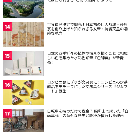
世界遺産決定で脚光！日本初の巨大都城・藤原
14
京を創り上げた知られざる女帝・持統天皇の凄
絶な執念
日本の四季折々の植物や情景を描くことに相応
15
しい色を集めた水彩色鉛筆『色辞典』が新発
売！
コンビニおにぎりが文房具に！コンビニの定番
16
商品をモチーフにした文房具シリーズ『ジムマ
ート』誕生
自転車を持つだけで税金？ 昭和まで続いた「自
17
転車税」の意外な歴史と脱税が横行した理由