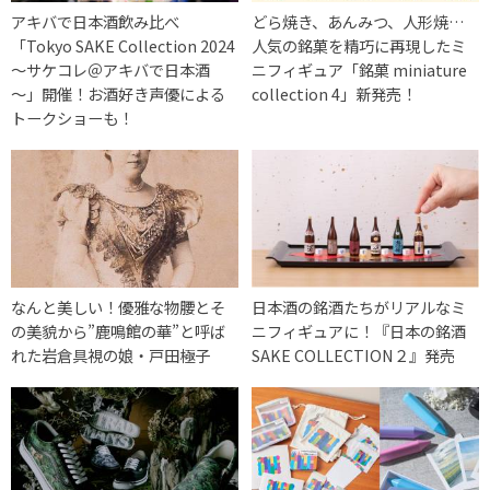
アキバで日本酒飲み比べ
どら焼き、あんみつ、人形焼…
「Tokyo SAKE Collection 2024
人気の銘菓を精巧に再現したミ
～サケコレ＠アキバで日本酒
ニフィギュア「銘菓 miniature
～」開催！お酒好き声優による
collection 4」新発売！
トークショーも！
なんと美しい！優雅な物腰とそ
日本酒の銘酒たちがリアルなミ
の美貌から”鹿鳴館の華”と呼ば
ニフィギュアに！『日本の銘酒
れた岩倉具視の娘・戸田極子
SAKE COLLECTION２』発売