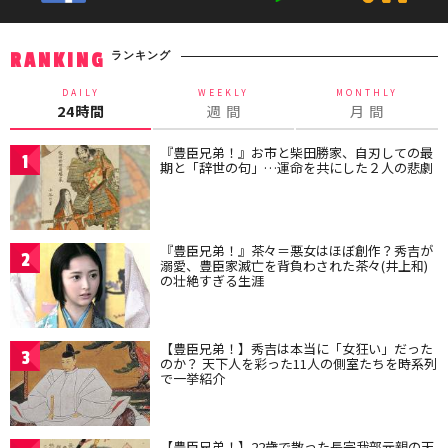
ランキング
RANKING
DAILY
WEEKLY
MONTHLY
24時間
週 間
月 間
『豊臣兄弟！』お市と柴田勝家、自刃しての最
1
期と「辞世の句」…運命を共にした２人の悲劇
『豊臣兄弟！』茶々＝悪女はほぼ創作？秀吉が
2
溺愛、豊臣家滅亡を背負わされた茶々(井上和)
の壮絶すぎる生涯
【豊臣兄弟！】秀吉は本当に「女狂い」だった
3
のか？ 天下人を彩った11人の側室たちを時系列
で一挙紹介
【豊臣兄弟！】22歳で散った長宗我部元親の天