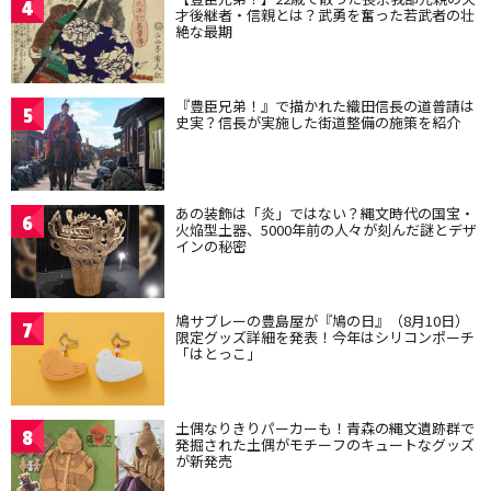
4
才後継者・信親とは？武勇を奮った若武者の壮
絶な最期
『豊臣兄弟！』で描かれた織田信長の道普請は
5
史実？信長が実施した街道整備の施策を紹介
あの装飾は「炎」ではない？縄文時代の国宝・
6
火焔型土器、5000年前の人々が刻んだ謎とデザ
インの秘密
鳩サブレーの豊島屋が『鳩の日』（8月10日）
7
限定グッズ詳細を発表！今年はシリコンポーチ
「はとっこ」
土偶なりきりパーカーも！青森の縄文遺跡群で
8
発掘された土偶がモチーフのキュートなグッズ
が新発売