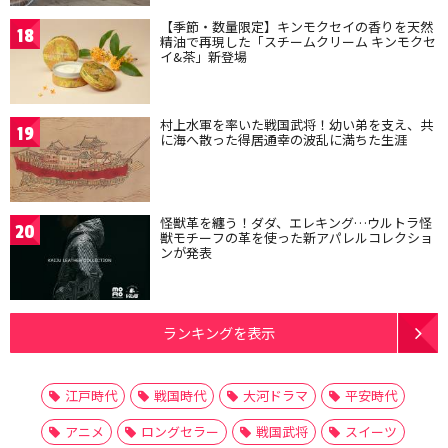
【季節・数量限定】キンモクセイの香りを天然
18
精油で再現した「スチームクリーム キンモクセ
イ&茶」新登場
村上水軍を率いた戦国武将！幼い弟を支え、共
19
に海へ散った得居通幸の波乱に満ちた生涯
怪獣革を纏う！ダダ、エレキング…ウルトラ怪
20
獣モチーフの革を使った新アパレルコレクショ
ンが発表
ランキングを表示
江戸時代
戦国時代
大河ドラマ
平安時代
アニメ
ロングセラー
戦国武将
スイーツ