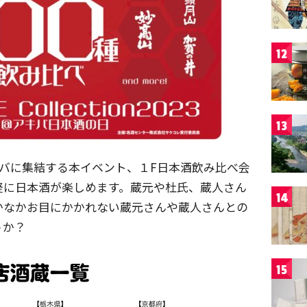
12
13
キバに集結する本イベント、１F日本酒飲み比べ会
軽に日本酒が楽しめます。蔵元や杜氏、蔵人さん
14
かなかお目にかかれない蔵元さんや蔵人さんとの
うか？
15