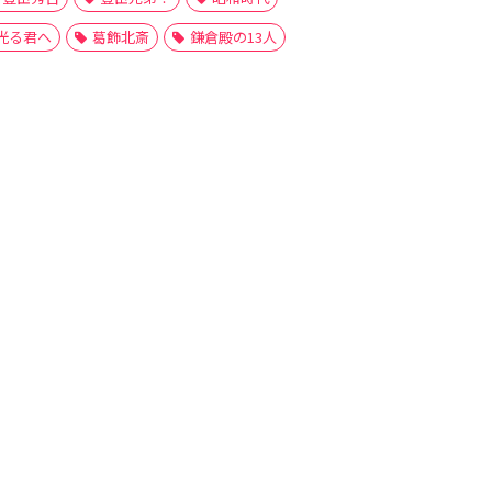
光る君へ
葛飾北斎
鎌倉殿の13人