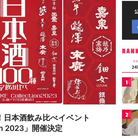
RAN
DA
2
1
2
結！日本酒飲み比べイベント
tion 2023」開催決定