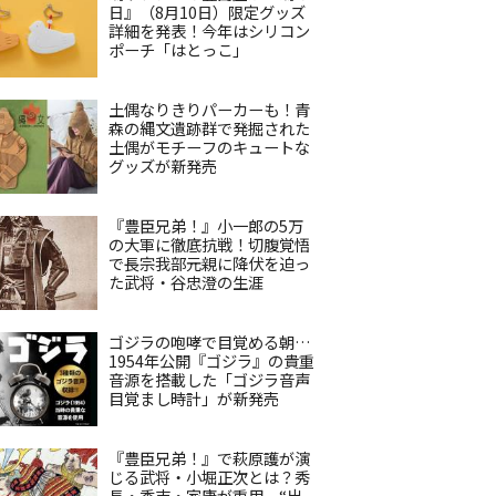
日』（8月10日）限定グッズ
詳細を発表！今年はシリコン
ポーチ「はとっこ」
土偶なりきりパーカーも！青
森の縄文遺跡群で発掘された
土偶がモチーフのキュートな
グッズが新発売
『豊臣兄弟！』小一郎の5万
の大軍に徹底抗戦！切腹覚悟
で長宗我部元親に降伏を迫っ
た武将・谷忠澄の生涯
ゴジラの咆哮で目覚める朝…
1954年公開『ゴジラ』の貴重
音源を搭載した「ゴジラ音声
目覚まし時計」が新発売
『豊臣兄弟！』で萩原護が演
じる武将・小堀正次とは？秀
長・秀吉・家康が重用、“出