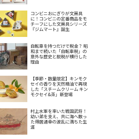
コンビニおにぎりが文房具
に！コンビニの定番商品をモ
チーフにした文房具シリーズ
『ジムマート』誕生
自転車を持つだけで税金？ 昭
和まで続いた「自転車税」の
意外な歴史と脱税が横行した
理由
【季節・数量限定】キンモク
セイの香りを天然精油で再現
した「スチームクリーム キン
モクセイ&茶」新登場
村上水軍を率いた戦国武将！
幼い弟を支え、共に海へ散っ
た得居通幸の波乱に満ちた生
涯