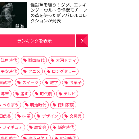
怪獣革を纏う！ダダ、エレキ
ング…ウルトラ怪獣モチーフ
の革を使った新アパレルコレ
クションが発表
ランキングを表示
江戸時代
戦国時代
大河ドラマ
平安時代
アニメ
ロングセラー
国武将
スイーツ
雑学
お菓子
幕末
漫画
時代劇
テレビ
べらぼう
明治時代
徳川家康
田信長
抹茶
デザイン
文房具
フィギュア
展覧会
鎌倉時代
豊臣秀吉
豊臣兄弟！
昭和時代