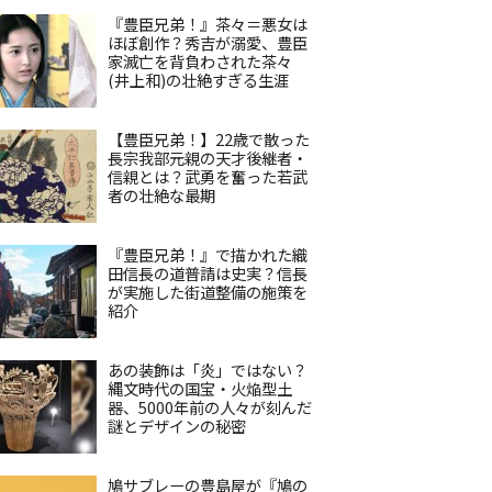
『豊臣兄弟！』茶々＝悪女は
ほぼ創作？秀吉が溺愛、豊臣
家滅亡を背負わされた茶々
(井上和)の壮絶すぎる生涯
【豊臣兄弟！】22歳で散った
長宗我部元親の天才後継者・
信親とは？武勇を奮った若武
者の壮絶な最期
『豊臣兄弟！』で描かれた織
田信長の道普請は史実？信長
が実施した街道整備の施策を
紹介
あの装飾は「炎」ではない？
縄文時代の国宝・火焔型土
器、5000年前の人々が刻んだ
謎とデザインの秘密
鳩サブレーの豊島屋が『鳩の