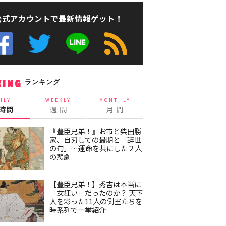
公式アカウントで最新情報ゲット！
ランキング
KING
ILY
WEEKLY
MONTHLY
4時間
週 間
月 間
『豊臣兄弟！』お市と柴田勝
家、自刃しての最期と「辞世
の句」…運命を共にした２人
の悲劇
【豊臣兄弟！】秀吉は本当に
「女狂い」だったのか？ 天下
人を彩った11人の側室たちを
時系列で一挙紹介