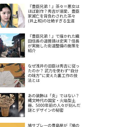
『豊臣兄弟！』茶々＝悪女は
ほぼ創作？秀吉が溺愛、豊臣
家滅亡を背負わされた茶々
(井上和)の壮絶すぎる生涯
『豊臣兄弟！』で描かれた織
田信長の道普請は史実？信長
が実施した街道整備の施策を
紹介
なぜ浅井の旧臣は秀吉に従っ
たのか？ 武力を使わず“自分
の味方”に変えた裏工作の技
法とは
あの装飾は「炎」ではない？
縄文時代の国宝・火焔型土
器、5000年前の人々が刻んだ
謎とデザインの秘密
鳩サブレーの豊島屋が『鳩の