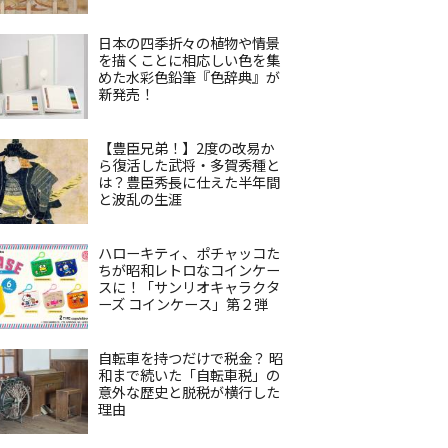
日本の四季折々の植物や情景
を描くことに相応しい色を集
めた水彩色鉛筆『色辞典』が
新発売！
【豊臣兄弟！】2度の改易か
ら復活した武将・多賀秀種と
は？豊臣秀長に仕えた半年間
と波乱の生涯
ハローキティ、ポチャッコた
ちが昭和レトロなコインケー
スに！「サンリオキャラクタ
ーズ コインケース」第２弾
自転車を持つだけで税金？ 昭
和まで続いた「自転車税」の
意外な歴史と脱税が横行した
理由