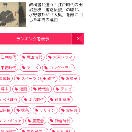
教科書と違う！江戸時代の田
沼意次「賄賂伝説」の嘘と、
水野忠邦が「大奥」を敵に回
した本当の理由
ランキングを表示
江戸時代
戦国時代
大河ドラマ
平安時代
アニメ
ロングセラー
国武将
スイーツ
雑学
お菓子
幕末
漫画
時代劇
テレビ
べらぼう
明治時代
徳川家康
田信長
抹茶
デザイン
文房具
フィギュア
展覧会
鎌倉時代
豊臣秀吉
豊臣兄弟！
昭和時代