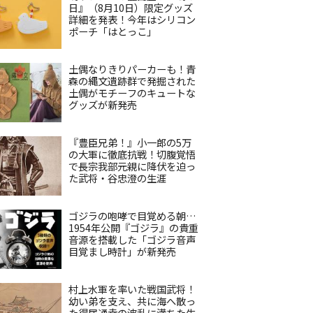
日』（8月10日）限定グッズ
詳細を発表！今年はシリコン
ポーチ「はとっこ」
土偶なりきりパーカーも！青
森の縄文遺跡群で発掘された
土偶がモチーフのキュートな
グッズが新発売
『豊臣兄弟！』小一郎の5万
の大軍に徹底抗戦！切腹覚悟
で長宗我部元親に降伏を迫っ
た武将・谷忠澄の生涯
ゴジラの咆哮で目覚める朝…
1954年公開『ゴジラ』の貴重
音源を搭載した「ゴジラ音声
目覚まし時計」が新発売
村上水軍を率いた戦国武将！
幼い弟を支え、共に海へ散っ
た得居通幸の波乱に満ちた生