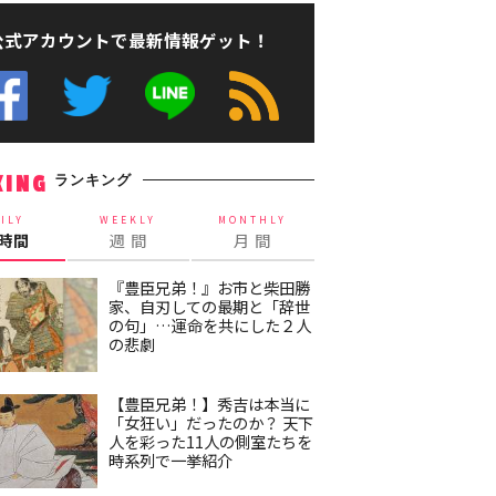
公式アカウントで最新情報ゲット！
ランキング
KING
ILY
WEEKLY
MONTHLY
4時間
週 間
月 間
『豊臣兄弟！』お市と柴田勝
家、自刃しての最期と「辞世
の句」…運命を共にした２人
の悲劇
【豊臣兄弟！】秀吉は本当に
「女狂い」だったのか？ 天下
人を彩った11人の側室たちを
時系列で一挙紹介