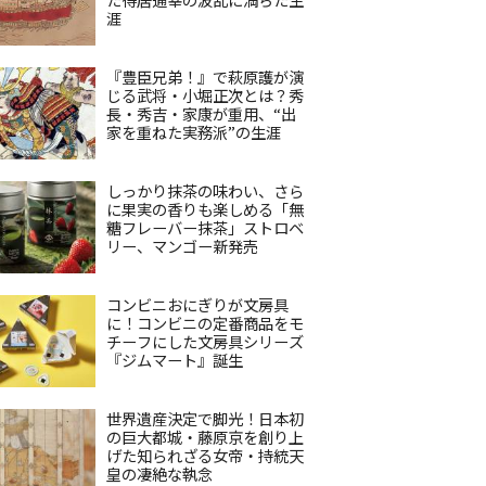
涯
『豊臣兄弟！』で萩原護が演
じる武将・小堀正次とは？秀
長・秀吉・家康が重用、“出
家を重ねた実務派”の生涯
しっかり抹茶の味わい、さら
に果実の香りも楽しめる「無
糖フレーバー抹茶」ストロベ
リー、マンゴー新発売
コンビニおにぎりが文房具
に！コンビニの定番商品をモ
チーフにした文房具シリーズ
『ジムマート』誕生
世界遺産決定で脚光！日本初
の巨大都城・藤原京を創り上
げた知られざる女帝・持統天
皇の凄絶な執念