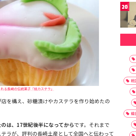
20
戦
られる長崎の伝統菓子「桃カステラ」
が店を構え、砂糖漬けやカステラを作り始めたの
織
のは、17世紀後半になってから
です。それまで
ステラが、評判の長崎土産として全国へと伝わって