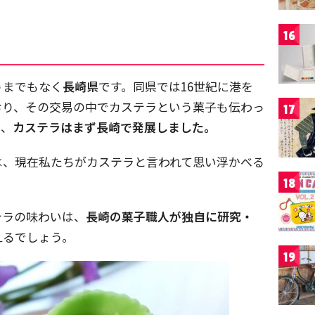
16
うまでもなく
長崎県
です。同県では16世紀に港を
おり、その交易の中でカステラという菓子も伝わっ
17
り、
カステラはまず長崎で発展しました。
は、現在私たちがカステラと言われて思い浮かべる
。
18
テラの味わいは、
長崎の菓子職人が独自に研究・
えるでしょう。
19