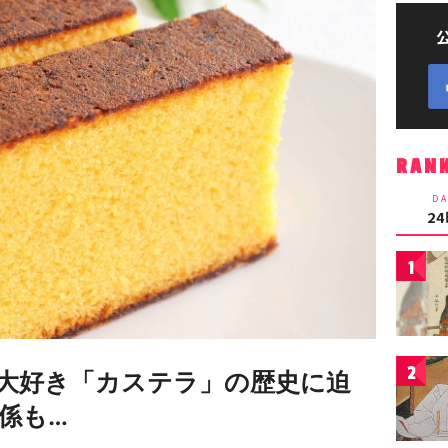
RAN
DA
2
1
2
大好き「カステラ」の歴史に迫
係も…