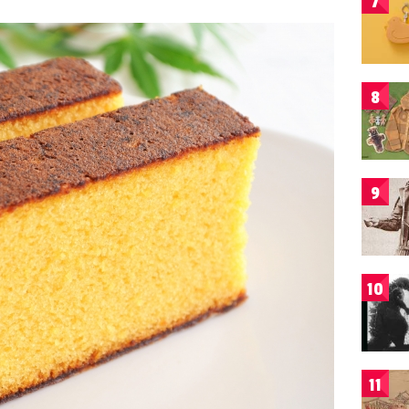
7
8
9
10
11