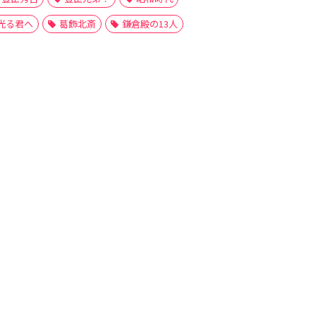
光る君へ
葛飾北斎
鎌倉殿の13人