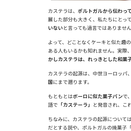
カステラは、
ポルトガルから伝わっ
展した部分も大きく、私たちにとっ
いない
と言っても過言ではありませ
よって、どことなくケーキと似た趣
ある人もいるかも知れません。実際
かしカステラは、れっきとした和菓
カステラの起源は、中世ヨーロッパ
国
にまで遡ります。
もともとは
ボーロに似た菓子パン
で
語で
「カステーラ」
と発音され、こ
ちなみに、カステラの起源についてはスペ
だとする説や、ポルトガルの焼菓子「パ