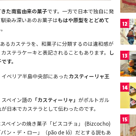
てきた南蛮由来の菓子
です。一方で日本で独自に発
て馴染み深いあのお菓子は
もはや原型をとどめて
12
ん。
のあるカステラを、和菓子に分類するのは違和感が
、カステラケーキと表記されることもあります。
し
13
子です。
、イベリア半島中央部にあった
カスティーリャ王
14
、スペイン語の
「カスティーリャ」
がポルトガル
れが日本でカステラとして伝わったのです。
15
インの焼き菓子「ビスコチョ」 (Bizcocho)
ン・デ・ロー」（pão de ló）だとする説もあ