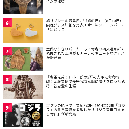
インの秘密
鳩サブレーの豊島屋が『鳩の日』（8月10日）
6
限定グッズ詳細を発表！今年はシリコンポーチ
「はとっこ」
土偶なりきりパーカーも！青森の縄文遺跡群で
7
発掘された土偶がモチーフのキュートなグッズ
が新発売
『豊臣兄弟！』小一郎の5万の大軍に徹底抗
8
戦！切腹覚悟で長宗我部元親に降伏を迫った武
将・谷忠澄の生涯
ゴジラの咆哮で目覚める朝…1954年公開『ゴジ
9
ラ』の貴重音源を搭載した「ゴジラ音声目覚ま
し時計」が新発売