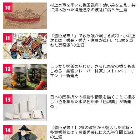
村上水軍を率いた戦国武将！幼い弟を支え、共
10
に海へ散った得居通幸の波乱に満ちた生涯
『豊臣兄弟！』で萩原護が演じる武将・小堀正
11
次とは？秀長・秀吉・家康が重用、“出家を重
ねた実務派”の生涯
しっかり抹茶の味わい、さらに果実の香りも楽
12
しめる「無糖フレーバー抹茶」ストロベリー、
マンゴー新発売
日本の四季折々の植物や情景を描くことに相応
13
しい色を集めた水彩色鉛筆『色辞典』が新発
売！
【豊臣兄弟！】2度の改易から復活した武将・
14
多賀秀種とは？豊臣秀長に仕えた半年間と波乱
の生涯