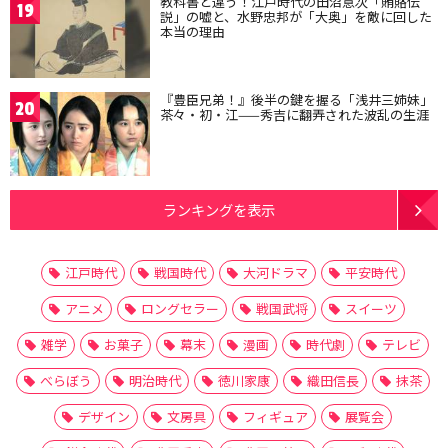
教科書と違う！江戸時代の田沼意次「賄賂伝
19
説」の嘘と、水野忠邦が「大奥」を敵に回した
本当の理由
『豊臣兄弟！』後半の鍵を握る「浅井三姉妹」
20
茶々・初・江——秀吉に翻弄された波乱の生涯
ランキングを表示
江戸時代
戦国時代
大河ドラマ
平安時代
アニメ
ロングセラー
戦国武将
スイーツ
雑学
お菓子
幕末
漫画
時代劇
テレビ
べらぼう
明治時代
徳川家康
織田信長
抹茶
デザイン
文房具
フィギュア
展覧会