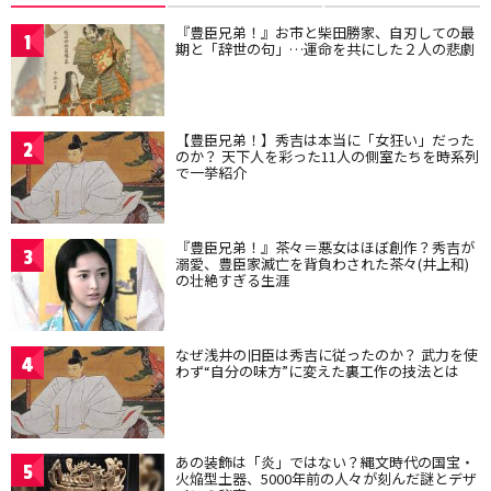
『豊臣兄弟！』お市と柴田勝家、自刃しての最
1
期と「辞世の句」…運命を共にした２人の悲劇
【豊臣兄弟！】秀吉は本当に「女狂い」だった
2
のか？ 天下人を彩った11人の側室たちを時系列
で一挙紹介
『豊臣兄弟！』茶々＝悪女はほぼ創作？秀吉が
3
溺愛、豊臣家滅亡を背負わされた茶々(井上和)
の壮絶すぎる生涯
なぜ浅井の旧臣は秀吉に従ったのか？ 武力を使
4
わず“自分の味方”に変えた裏工作の技法とは
あの装飾は「炎」ではない？縄文時代の国宝・
5
火焔型土器、5000年前の人々が刻んだ謎とデザ