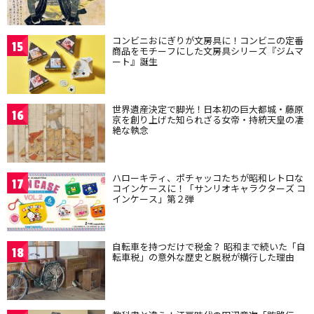
コンビニおにぎりが文房具に！コンビニの定番
15
商品をモチーフにした文房具シリーズ『ジムマ
ート』誕生
世界遺産決定で脚光！日本初の巨大都城・藤原
16
京を創り上げた知られざる女帝・持統天皇の凄
絶な執念
ハローキティ、ポチャッコたちが昭和レトロな
17
コインケースに！「サンリオキャラクターズ コ
インケース」第２弾
自転車を持つだけで税金？ 昭和まで続いた「自
18
転車税」の意外な歴史と脱税が横行した理由