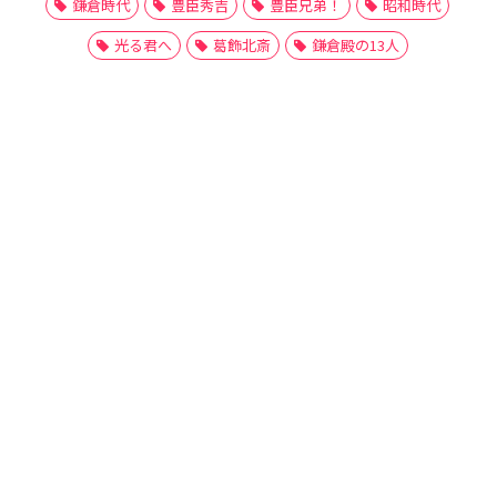
鎌倉時代
豊臣秀吉
豊臣兄弟！
昭和時代
光る君へ
葛飾北斎
鎌倉殿の13人