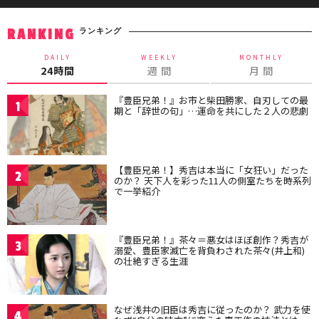
ランキング
RANKING
DAILY
WEEKLY
MONTHLY
24時間
週 間
月 間
『豊臣兄弟！』お市と柴田勝家、自刃しての最
1
期と「辞世の句」…運命を共にした２人の悲劇
【豊臣兄弟！】秀吉は本当に「女狂い」だった
2
のか？ 天下人を彩った11人の側室たちを時系列
で一挙紹介
『豊臣兄弟！』茶々＝悪女はほぼ創作？秀吉が
3
溺愛、豊臣家滅亡を背負わされた茶々(井上和)
の壮絶すぎる生涯
なぜ浅井の旧臣は秀吉に従ったのか？ 武力を使
4