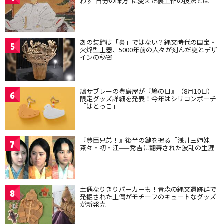
わず“自分の味方”に変えた裏工作の技法とは
あの装飾は「炎」ではない？縄文時代の国宝・
5
火焔型土器、5000年前の人々が刻んだ謎とデザ
インの秘密
鳩サブレーの豊島屋が『鳩の日』（8月10日）
6
限定グッズ詳細を発表！今年はシリコンポーチ
「はとっこ」
『豊臣兄弟！』後半の鍵を握る「浅井三姉妹」
7
茶々・初・江——秀吉に翻弄された波乱の生涯
土偶なりきりパーカーも！青森の縄文遺跡群で
8
発掘された土偶がモチーフのキュートなグッズ
が新発売