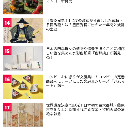
マンゴー新発売
【豊臣兄弟！】2度の改易から復活した武将・
14
多賀秀種とは？豊臣秀長に仕えた半年間と波乱
の生涯
日本の四季折々の植物や情景を描くことに相応
15
しい色を集めた水彩色鉛筆『色辞典』が新発
売！
コンビニおにぎりが文房具に！コンビニの定番
16
商品をモチーフにした文房具シリーズ『ジムマ
ート』誕生
世界遺産決定で脚光！日本初の巨大都城・藤原
17
京を創り上げた知られざる女帝・持統天皇の凄
絶な執念