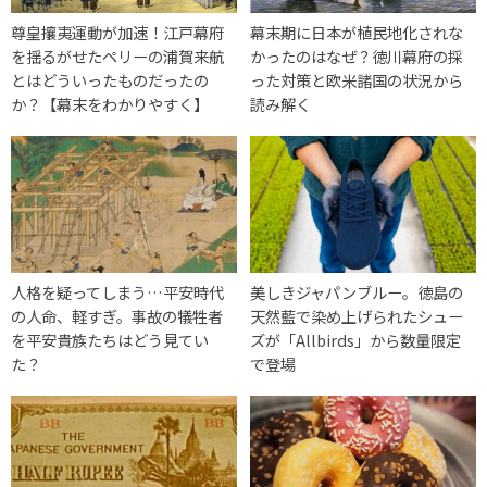
尊皇攘夷運動が加速！江戸幕府
幕末期に日本が植民地化されな
を揺るがせたペリーの浦賀来航
かったのはなぜ？徳川幕府の採
とはどういったものだったの
った対策と欧米諸国の状況から
か？【幕末をわかりやすく】
読み解く
人格を疑ってしまう…平安時代
美しきジャパンブルー。徳島の
の人命、軽すぎ。事故の犠牲者
天然藍で染め上げられたシュー
を平安貴族たちはどう見てい
ズが「Allbirds」から数量限定
た？
で登場