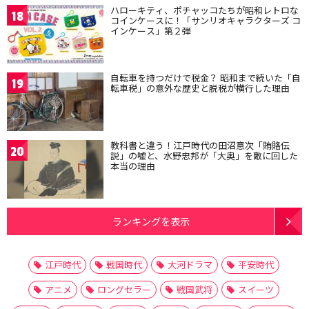
ハローキティ、ポチャッコたちが昭和レトロな
18
コインケースに！「サンリオキャラクターズ コ
インケース」第２弾
自転車を持つだけで税金？ 昭和まで続いた「自
19
転車税」の意外な歴史と脱税が横行した理由
教科書と違う！江戸時代の田沼意次「賄賂伝
20
説」の嘘と、水野忠邦が「大奥」を敵に回した
本当の理由
ランキングを表示
江戸時代
戦国時代
大河ドラマ
平安時代
アニメ
ロングセラー
戦国武将
スイーツ