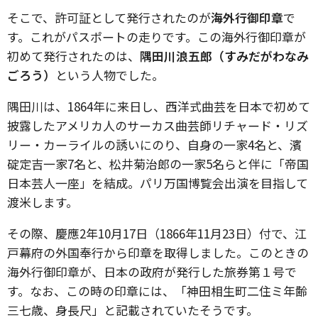
そこで、許可証として発行されたのが
海外行御印章
で
す。これがパスポートの走りです。この海外行御印章が
初めて発行されたのは、
隅田川浪五郎（すみだがわなみ
ごろう）
という人物でした。
隅田川は、1864年に来日し、西洋式曲芸を日本で初めて
披露したアメリカ人のサーカス曲芸師リチャード・リズ
リー・カーライルの誘いにのり、自身の一家4名と、濱
碇定吉一家7名と、松井菊治郎の一家5名らと伴に「帝国
日本芸人一座」を結成。パリ万国博覧会出演を目指して
渡米します。
その際、慶應2年10月17日（1866年11月23日）付で、江
戸幕府の外国奉行から印章を取得しました。このときの
海外行御印章が、日本の政府が発行した旅券第１号で
す。なお、この時の印章には、「神田相生町二住ミ年齢
三七歳、身長尺」と記載されていたそうです。