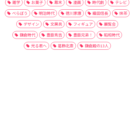
雑学
お菓子
幕末
漫画
時代劇
テレビ
べらぼう
明治時代
徳川家康
織田信長
抹茶
デザイン
文房具
フィギュア
展覧会
鎌倉時代
豊臣秀吉
豊臣兄弟！
昭和時代
光る君へ
葛飾北斎
鎌倉殿の13人