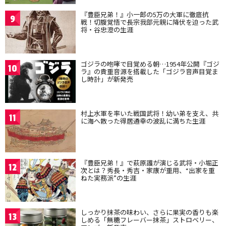
『豊臣兄弟！』小一郎の5万の大軍に徹底抗
9
戦！切腹覚悟で長宗我部元親に降伏を迫った武
将・谷忠澄の生涯
ゴジラの咆哮で目覚める朝…1954年公開『ゴジ
10
ラ』の貴重音源を搭載した「ゴジラ音声目覚ま
し時計」が新発売
村上水軍を率いた戦国武将！幼い弟を支え、共
11
に海へ散った得居通幸の波乱に満ちた生涯
『豊臣兄弟！』で萩原護が演じる武将・小堀正
12
次とは？秀長・秀吉・家康が重用、“出家を重
ねた実務派”の生涯
しっかり抹茶の味わい、さらに果実の香りも楽
13
しめる「無糖フレーバー抹茶」ストロベリー、