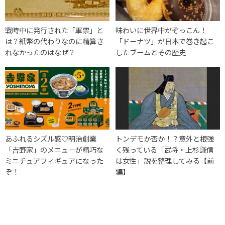
戦時中に発行された「軍票」と
味わいに世界中がぞっこん！
は？紙幣の代わりなのに精算さ
「ドーナツ」が日本で巻き起こ
れなかったのはなぜ？
したブームとその歴史
あふれるシズル感♡明治創業
トンデモか否か！？意外と根強
「吉野家」のメニューが精巧な
く残っている「武将・上杉謙信
ミニチュアフィギュアになった
は女性」説を整理してみる【前
ぞ！
編】