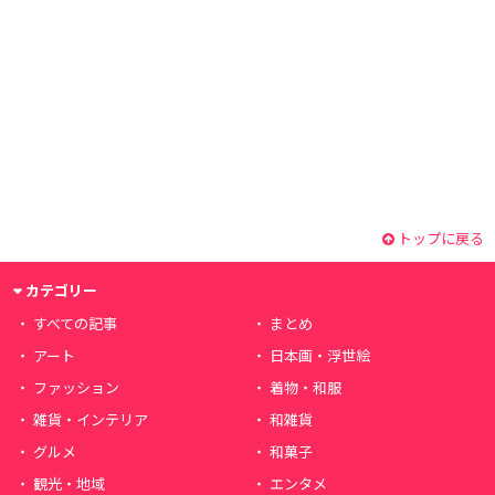
トップに戻る
カテゴリー
すべての記事
まとめ
アート
日本画・浮世絵
ファッション
着物・和服
雑貨・インテリア
和雑貨
グルメ
和菓子
観光・地域
エンタメ