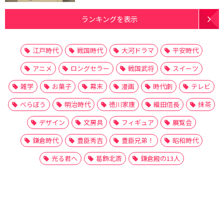
ランキングを表示
江戸時代
戦国時代
大河ドラマ
平安時代
アニメ
ロングセラー
戦国武将
スイーツ
雑学
お菓子
幕末
漫画
時代劇
テレビ
べらぼう
明治時代
徳川家康
織田信長
抹茶
デザイン
文房具
フィギュア
展覧会
鎌倉時代
豊臣秀吉
豊臣兄弟！
昭和時代
光る君へ
葛飾北斎
鎌倉殿の13人