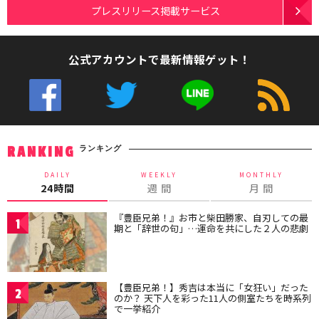
プレスリリース掲載サービス
公式アカウントで最新情報ゲット！
ランキング
RANKING
DAILY
WEEKLY
MONTHLY
24時間
週 間
月 間
『豊臣兄弟！』お市と柴田勝家、自刃しての最
1
期と「辞世の句」…運命を共にした２人の悲劇
【豊臣兄弟！】秀吉は本当に「女狂い」だった
2
のか？ 天下人を彩った11人の側室たちを時系列
で一挙紹介