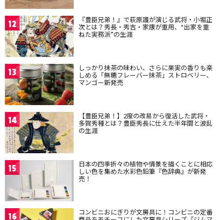
『豊臣兄弟！』で萩原護が演じる武将・小堀正
12
次とは？秀長・秀吉・家康が重用、“出家を重
ねた実務派”の生涯
しっかり抹茶の味わい、さらに果実の香りも楽
13
しめる「無糖フレーバー抹茶」ストロベリー、
マンゴー新発売
【豊臣兄弟！】2度の改易から復活した武将・
14
多賀秀種とは？豊臣秀長に仕えた半年間と波乱
の生涯
日本の四季折々の植物や情景を描くことに相応
15
しい色を集めた水彩色鉛筆『色辞典』が新発
売！
コンビニおにぎりが文房具に！コンビニの定番
16
商品をモチーフにした文房具シリーズ『ジムマ