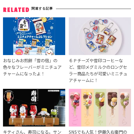
関連する記事
RELATED
おなじみお煎餅「雪の宿」の
６Ｐチーズや雪印コーヒーな
色々なフレーバーがミニチュア
ど、雪印メグミルクのロングセ
チャームになったよ！
ラー商品たちが可愛いミニチュ
アチャームに！
キティさん、寿司になる。サン
SNSでも人気！伊藤久右衛門の