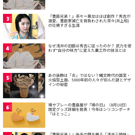
『豊臣兄弟！』茶々＝悪女はほぼ創作？秀吉が
3
溺愛、豊臣家滅亡を背負わされた茶々(井上和)
の壮絶すぎる生涯
なぜ浅井の旧臣は秀吉に従ったのか？ 武力を使
4
わず“自分の味方”に変えた裏工作の技法とは
あの装飾は「炎」ではない？縄文時代の国宝・
5
火焔型土器、5000年前の人々が刻んだ謎とデザ
インの秘密
鳩サブレーの豊島屋が『鳩の日』（8月10日）
6
限定グッズ詳細を発表！今年はシリコンポーチ
「はとっこ」
『豊臣兄弟！』後半の鍵を握る「浅井三姉妹」