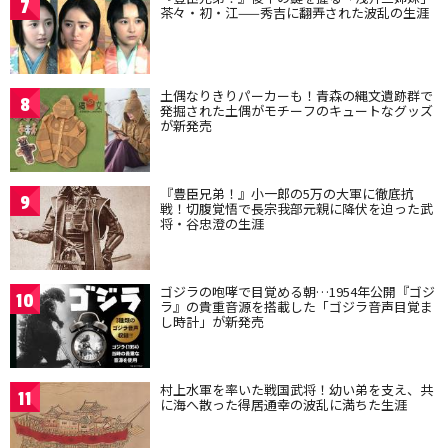
7
茶々・初・江——秀吉に翻弄された波乱の生涯
土偶なりきりパーカーも！青森の縄文遺跡群で
8
発掘された土偶がモチーフのキュートなグッズ
が新発売
『豊臣兄弟！』小一郎の5万の大軍に徹底抗
9
戦！切腹覚悟で長宗我部元親に降伏を迫った武
将・谷忠澄の生涯
ゴジラの咆哮で目覚める朝…1954年公開『ゴジ
10
ラ』の貴重音源を搭載した「ゴジラ音声目覚ま
し時計」が新発売
村上水軍を率いた戦国武将！幼い弟を支え、共
11
に海へ散った得居通幸の波乱に満ちた生涯