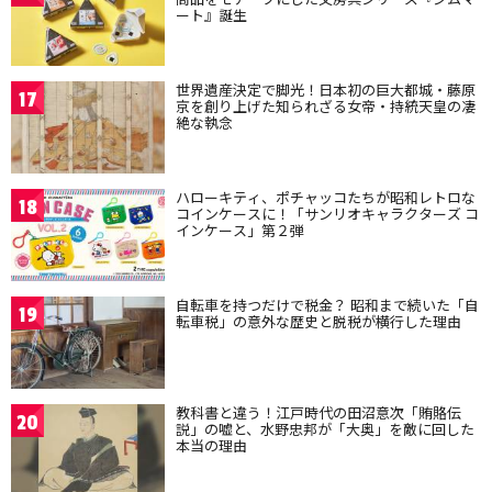
ート』誕生
世界遺産決定で脚光！日本初の巨大都城・藤原
17
京を創り上げた知られざる女帝・持統天皇の凄
絶な執念
ハローキティ、ポチャッコたちが昭和レトロな
18
コインケースに！「サンリオキャラクターズ コ
インケース」第２弾
自転車を持つだけで税金？ 昭和まで続いた「自
19
転車税」の意外な歴史と脱税が横行した理由
教科書と違う！江戸時代の田沼意次「賄賂伝
20
説」の嘘と、水野忠邦が「大奥」を敵に回した
本当の理由