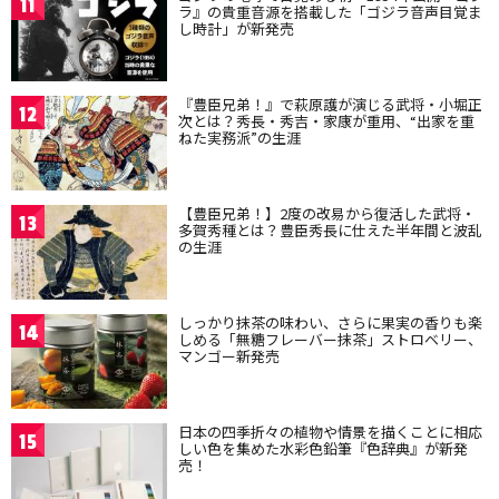
11
ラ』の貴重音源を搭載した「ゴジラ音声目覚ま
し時計」が新発売
『豊臣兄弟！』で萩原護が演じる武将・小堀正
12
次とは？秀長・秀吉・家康が重用、“出家を重
ねた実務派”の生涯
【豊臣兄弟！】2度の改易から復活した武将・
13
多賀秀種とは？豊臣秀長に仕えた半年間と波乱
の生涯
しっかり抹茶の味わい、さらに果実の香りも楽
14
しめる「無糖フレーバー抹茶」ストロベリー、
マンゴー新発売
日本の四季折々の植物や情景を描くことに相応
15
しい色を集めた水彩色鉛筆『色辞典』が新発
売！