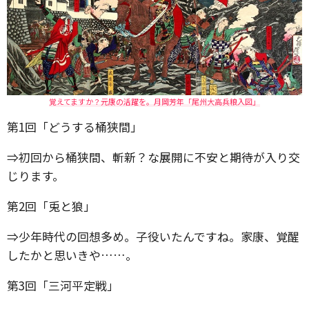
覚えてますか？元康の活躍を。月岡芳年「尾州大高兵粮入図」
第1回「どうする桶狭間」
⇒初回から桶狭間、斬新？な展開に不安と期待が入り交
じります。
第2回「兎と狼」
⇒少年時代の回想多め。子役いたんですね。家康、覚醒
したかと思いきや……。
第3回「三河平定戦」