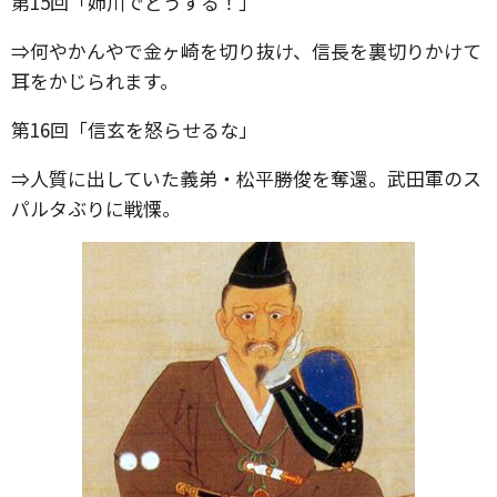
第15回「姉川でどうする！」
⇒何やかんやで金ヶ崎を切り抜け、信長を裏切りかけて
耳をかじられます。
第16回「信玄を怒らせるな」
⇒人質に出していた義弟・松平勝俊を奪還。武田軍のス
パルタぶりに戦慄。