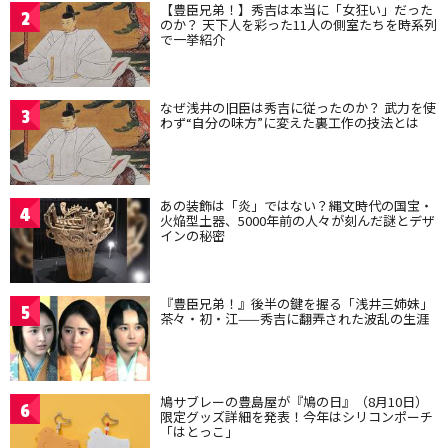
【豊臣兄弟！】秀吉は本当に「女狂い」だった
2
のか？ 天下人を彩った11人の側室たちを時系列
で一挙紹介
なぜ浅井の旧臣は秀吉に従ったのか？ 武力を使
3
わず“自分の味方”に変えた裏工作の技法とは
あの装飾は「炎」ではない？縄文時代の国宝・
4
火焔型土器、5000年前の人々が刻んだ謎とデザ
インの秘密
『豊臣兄弟！』後半の鍵を握る「浅井三姉妹」
5
茶々・初・江——秀吉に翻弄された波乱の生涯
鳩サブレーの豊島屋が『鳩の日』（8月10日）
6
限定グッズ詳細を発表！今年はシリコンポーチ
「はとっこ」