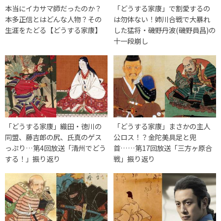
本当にイカサマ師だったのか？
「どうする家康」で割愛するの
本多正信とはどんな人物？その
は勿体ない！姉川合戦で大暴れ
生涯をたどる【どうする家康】
した猛将・磯野丹波(磯野員昌)の
十一段崩し
「どうする家康」織田・徳川の
「どうする家康」まさかの主人
同盟、藤吉郎の尻、氏真のゲス
公ロス！？金陀美具足と兜
っぷり…第4回放送「清州でどう
首……第17回放送「三方ヶ原合
する！」振り返り
戦」振り返り