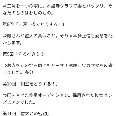
⇒三河を一つの家に。本證寺クラブで妻とバッタリ、そ
なたのものはわしのもの。
第8回「三河一揆でどうする！」
⇒殿さんが盗人の真似ごと。そりゃ本多正信も愛想を尽
かします。
第9回「守るべきもの」
⇒お寺を元の野ッ原にもどーす！家康、ワガママを反省
しました。多分。
第10回「側室をどうする！」
⇒国を挙げた側室オーディション。採用された彼女はレ
ズビアンでした。
第11回「信玄との密約」