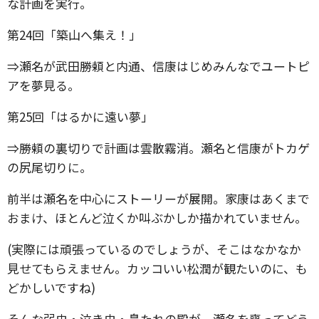
な計画を実行。
第24回「築山へ集え！」
⇒瀬名が武田勝頼と内通、信康はじめみんなでユートピ
アを夢見る。
第25回「はるかに遠い夢」
⇒勝頼の裏切りで計画は雲散霧消。瀬名と信康がトカゲ
の尻尾切りに。
前半は瀬名を中心にストーリーが展開。家康はあくまで
おまけ、ほとんど泣くか叫ぶかしか描かれていません。
(実際には頑張っているのでしょうが、そこはなかなか
見せてもらえません。カッコいい松潤が観たいのに、も
どかしいですね)
そんな弱虫・泣き虫・鼻たれの殿が、瀬名を喪ってどう