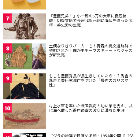
『豊臣兄弟！』小一郎の5万の大軍に徹底抗
7
戦！切腹覚悟で長宗我部元親に降伏を迫った武
将・谷忠澄の生涯
土偶なりきりパーカーも！青森の縄文遺跡群で
8
発掘された土偶がモチーフのキュートなグッズ
が新発売
もしも豊臣秀長が長生きしていたら…？秀吉の
9
暴走と豊臣家滅亡を防げた「最強のカリスマ
性」
村上水軍を率いた戦国武将！幼い弟を支え、共
10
に海へ散った得居通幸の波乱に満ちた生涯
ゴジラの咆哮で目覚める朝…1954年公開『ゴジ