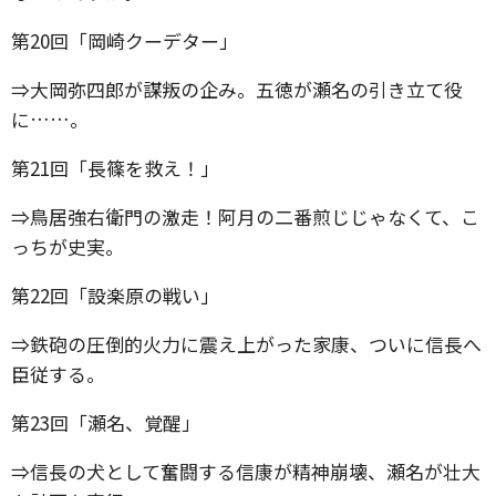
第20回「岡崎クーデター」
⇒大岡弥四郎が謀叛の企み。五徳が瀬名の引き立て役
に……。
第21回「長篠を救え！」
⇒鳥居強右衛門の激走！阿月の二番煎じじゃなくて、こ
っちが史実。
第22回「設楽原の戦い」
⇒鉄砲の圧倒的火力に震え上がった家康、ついに信長へ
臣従する。
第23回「瀬名、覚醒」
⇒信長の犬として奮闘する信康が精神崩壊、瀬名が壮大