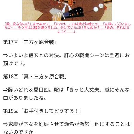
「殿、変な匂いがしませぬか？」「たわけ、これは焼き味噌じゃ」「左様にございまし
たか……そう言えば腹が減りました。分けていただけませぬか？」「あの、それはち
ょっと……」
第17回「三方ヶ原合戦」
⇒いよいよ信玄との対決。肝心の戦闘シーンは翌週にお
預けです。
第18回「真・三方ヶ原合戦」
⇒酔いどれ＆夏目回。殿は「きっと大丈夫」嵐にそんな
曲がありましたね。
第19回「お手付きしてどうする！」
⇒家康が下女を妊娠させて瀬名が激怒。他にすることは
ないのですか。