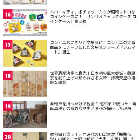
ハローキティ、ポチャッコたちが昭和レトロな
16
コインケースに！「サンリオキャラクターズ コ
インケース」第２弾
コンビニおにぎりが文房具に！コンビニの定番
17
商品をモチーフにした文房具シリーズ『ジムマ
ート』誕生
世界遺産決定で脚光！日本初の巨大都城・藤原
18
京を創り上げた知られざる女帝・持統天皇の凄
絶な執念
自転車を持つだけで税金？ 昭和まで続いた「自
19
転車税」の意外な歴史と脱税が横行した理由
教科書と違う！江戸時代の田沼意次「賄賂伝
20
説」の嘘と、水野忠邦が「大奥」を敵に回した