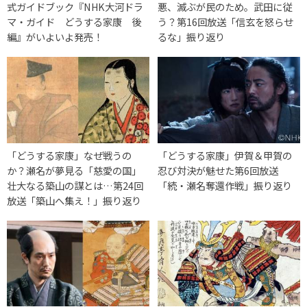
式ガイドブック『NHK大河ドラ
悪、滅ぶが民のため。武田に従
マ・ガイド どうする家康 後
う？第16回放送「信玄を怒らせ
編』がいよいよ発売！
るな」振り返り
「どうする家康」なぜ戦うの
「どうする家康」伊賀＆甲賀の
か？瀬名が夢見る「慈愛の国」
忍び対決が魅せた第6回放送
壮大なる築山の謀とは…第24回
「続・瀬名奪還作戦」振り返り
放送「築山へ集え！」振り返り