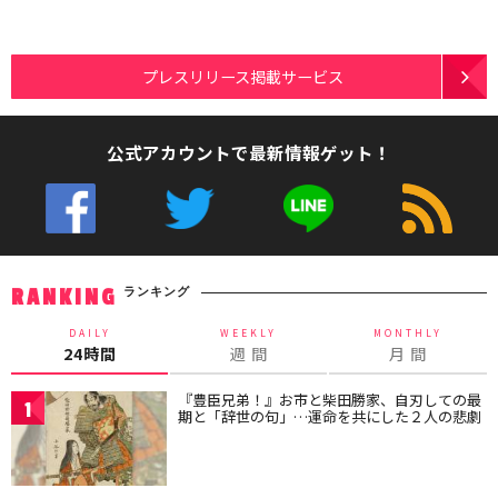
プレスリリース掲載サービス
公式アカウントで最新情報ゲット！
ランキング
RANKING
DAILY
WEEKLY
MONTHLY
24時間
週 間
月 間
『豊臣兄弟！』お市と柴田勝家、自刃しての最
1
期と「辞世の句」…運命を共にした２人の悲劇