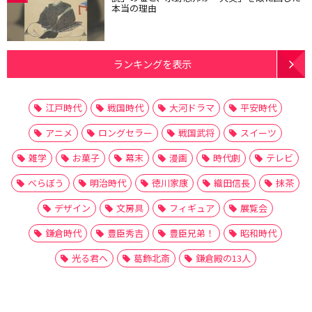
本当の理由
ランキングを表示
江戸時代
戦国時代
大河ドラマ
平安時代
アニメ
ロングセラー
戦国武将
スイーツ
雑学
お菓子
幕末
漫画
時代劇
テレビ
べらぼう
明治時代
徳川家康
織田信長
抹茶
デザイン
文房具
フィギュア
展覧会
鎌倉時代
豊臣秀吉
豊臣兄弟！
昭和時代
光る君へ
葛飾北斎
鎌倉殿の13人