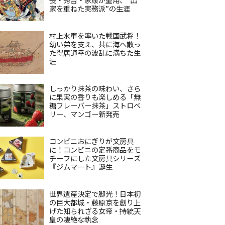
家を重ねた実務派”の生涯
村上水軍を率いた戦国武将！
幼い弟を支え、共に海へ散っ
た得居通幸の波乱に満ちた生
涯
しっかり抹茶の味わい、さら
に果実の香りも楽しめる「無
糖フレーバー抹茶」ストロベ
リー、マンゴー新発売
コンビニおにぎりが文房具
に！コンビニの定番商品をモ
チーフにした文房具シリーズ
『ジムマート』誕生
世界遺産決定で脚光！日本初
の巨大都城・藤原京を創り上
げた知られざる女帝・持統天
皇の凄絶な執念