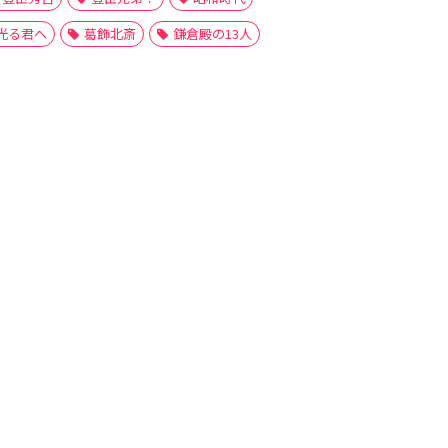
光る君へ
葛飾北斎
鎌倉殿の13人