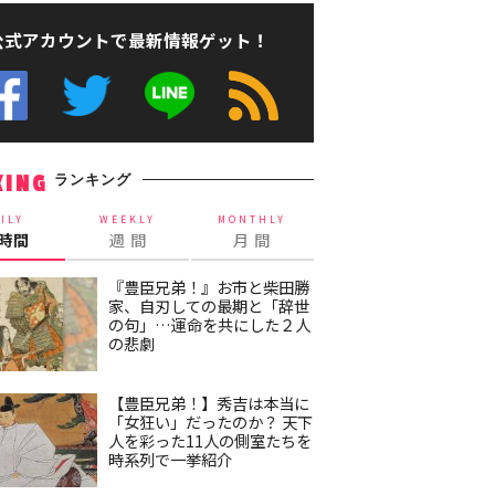
公式アカウントで最新情報ゲット！
ランキング
KING
ILY
WEEKLY
MONTHLY
4時間
週 間
月 間
『豊臣兄弟！』お市と柴田勝
家、自刃しての最期と「辞世
の句」…運命を共にした２人
の悲劇
【豊臣兄弟！】秀吉は本当に
「女狂い」だったのか？ 天下
人を彩った11人の側室たちを
時系列で一挙紹介