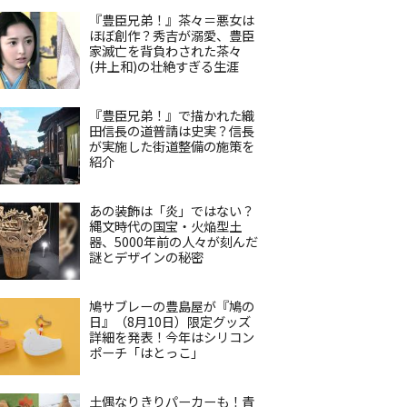
『豊臣兄弟！』茶々＝悪女は
ほぼ創作？秀吉が溺愛、豊臣
家滅亡を背負わされた茶々
(井上和)の壮絶すぎる生涯
『豊臣兄弟！』で描かれた織
田信長の道普請は史実？信長
が実施した街道整備の施策を
紹介
あの装飾は「炎」ではない？
縄文時代の国宝・火焔型土
器、5000年前の人々が刻んだ
謎とデザインの秘密
鳩サブレーの豊島屋が『鳩の
日』（8月10日）限定グッズ
詳細を発表！今年はシリコン
ポーチ「はとっこ」
土偶なりきりパーカーも！青