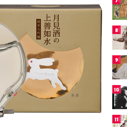
7
8
9
10
11