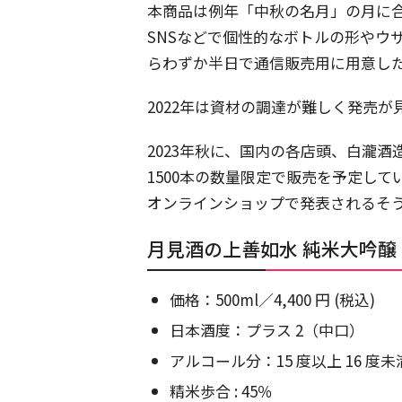
本商品は例年「中秋の名月」の月に
SNSなどで個性的なボトルの形やウ
らわずか半日で通信販売用に用意し
2022年は資材の調達が難しく発売
2023年秋に、国内の各店頭、白瀧
1500本の数量限定で販売を予定し
オンラインショップで発表されるそ
月見酒の上善如水 純米大吟醸
価格：500ml／4,400 円 (税込)
日本酒度：プラス 2（中口）
アルコール分：15 度以上 16 度未
精米歩合 : 45％