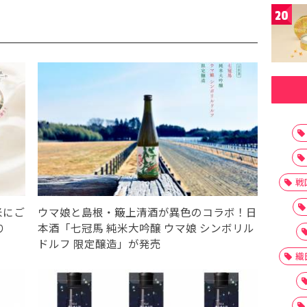
20
戦
米にご
ウマ娘と島根・簸上清酒が異色のコラボ！日
り
本酒「七冠馬 純米大吟醸 ウマ娘 シンボリル
ドルフ 限定醸造」が発売
織