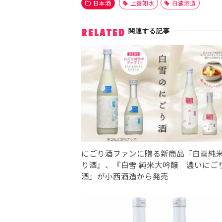
日本酒
上善如水
白瀧酒造
関連する記事
RELATED
にごり酒ファンに贈る新商品『白雪純
り酒』、『白雪 純米大吟醸 濃いにご
酒』が小西酒造から発売