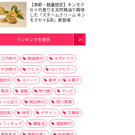
【季節・数量限定】キンモク
セイの香りを天然精油で再現
した「スチームクリーム キン
モクセイ&茶」新登場
ランキングを表示
江戸時代
戦国時代
大河ドラマ
平安時代
アニメ
ロングセラー
国武将
スイーツ
雑学
お菓子
幕末
漫画
時代劇
テレビ
べらぼう
明治時代
徳川家康
田信長
抹茶
デザイン
文房具
フィギュア
展覧会
鎌倉時代
豊臣秀吉
豊臣兄弟！
昭和時代