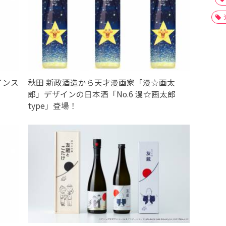
インス
秋田 新政酒造から天才漫画家「漫☆画太
」
郎」デザインの日本酒「No.6 漫☆画太郎
type」登場！