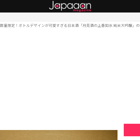
数量限定！ボトルデザインが可愛すぎる日本酒「月見酒の上善如水 純米大吟醸」