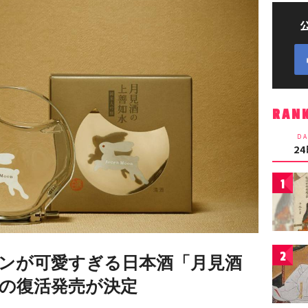
RAN
DA
2
1
2
ンが可愛すぎる日本酒「月見酒
」の復活発売が決定