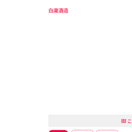
白瀧酒造
こ