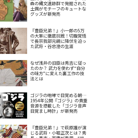
森の縄文遺跡群で発掘された
土偶がモチーフのキュートな
グッズが新発売
『豊臣兄弟！』小一郎の5万
の大軍に徹底抗戦！切腹覚悟
で長宗我部元親に降伏を迫っ
た武将・谷忠澄の生涯
なぜ浅井の旧臣は秀吉に従っ
たのか？ 武力を使わず“自分
の味方”に変えた裏工作の技
法とは
ゴジラの咆哮で目覚める朝…
1954年公開『ゴジラ』の貴重
音源を搭載した「ゴジラ音声
目覚まし時計」が新発売
『豊臣兄弟！』で萩原護が演
じる武将・小堀正次とは？秀
長・秀吉・家康が重用、“出