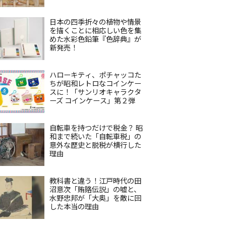
日本の四季折々の植物や情景
を描くことに相応しい色を集
めた水彩色鉛筆『色辞典』が
新発売！
ハローキティ、ポチャッコた
ちが昭和レトロなコインケー
スに！「サンリオキャラクタ
ーズ コインケース」第２弾
自転車を持つだけで税金？ 昭
和まで続いた「自転車税」の
意外な歴史と脱税が横行した
理由
教科書と違う！江戸時代の田
沼意次「賄賂伝説」の嘘と、
水野忠邦が「大奥」を敵に回
した本当の理由