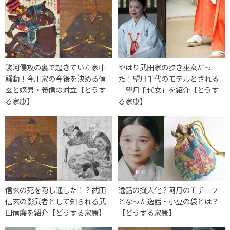
駿河侵攻の裏で起きていた家中
やはり武田家の歩き巫女だっ
騒動！今川家の今後を決める信
た！望月千代のモデルとされる
玄と嫡男・義信の対立【どうす
「望月千代女」を紹介【どうす
る家康】
る家康】
信玄の死を隠し通した！？武田
逸話の擬人化？阿月のモチーフ
信玄の影武者として知られる武
となった逸話・小豆の袋とは？
田信廉を紹介【どうする家康】
【どうする家康】