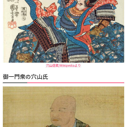
穴山信君/Wikipediaより
御一門衆の穴山氏