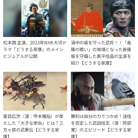
松本潤 主演、2023年NHK大河ド
渦中の城を守った武将！！「長
ラマ「どうする家康」のメイン
篠の戦い」の発端となった長篠
ビジュアルが公開
城を守備した奥平信昌の生涯を
紹介【どうする家康】
夏目広次（演：甲本雅裕）が果
勝利は自分の力でつかめ！迷信
たした「大きな使命」とは？三
を否定した武田信玄（演：阿部
方ヶ原の武勇伝【どうする家
寛）のエピソード【どうする家
康】
康】