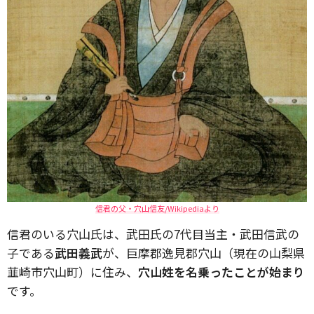
信君の父・穴山信友/Wikipediaより
信君のいる穴山氏は、武田氏の7代目当主・武田信武の
子である
武田義武
が、巨摩郡逸見郡穴山（現在の山梨県
韮崎市穴山町）に住み、
穴山姓を名乗ったことが始まり
です。