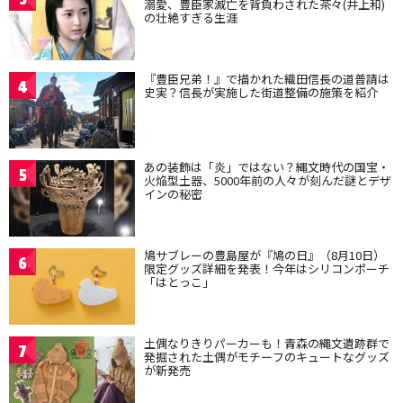
溺愛、豊臣家滅亡を背負わされた茶々(井上和)
の壮絶すぎる生涯
『豊臣兄弟！』で描かれた織田信長の道普請は
4
史実？信長が実施した街道整備の施策を紹介
あの装飾は「炎」ではない？縄文時代の国宝・
5
火焔型土器、5000年前の人々が刻んだ謎とデザ
インの秘密
鳩サブレーの豊島屋が『鳩の日』（8月10日）
6
限定グッズ詳細を発表！今年はシリコンポーチ
「はとっこ」
土偶なりきりパーカーも！青森の縄文遺跡群で
7
発掘された土偶がモチーフのキュートなグッズ
が新発売