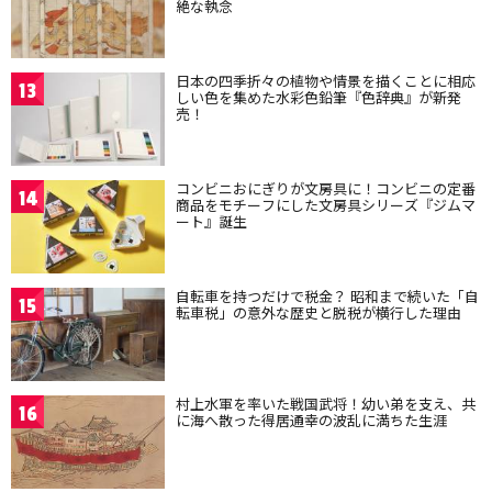
絶な執念
日本の四季折々の植物や情景を描くことに相応
13
しい色を集めた水彩色鉛筆『色辞典』が新発
売！
コンビニおにぎりが文房具に！コンビニの定番
14
商品をモチーフにした文房具シリーズ『ジムマ
ート』誕生
自転車を持つだけで税金？ 昭和まで続いた「自
15
転車税」の意外な歴史と脱税が横行した理由
村上水軍を率いた戦国武将！幼い弟を支え、共
16
に海へ散った得居通幸の波乱に満ちた生涯