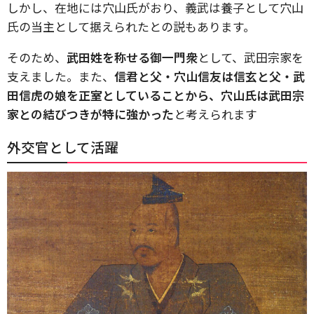
しかし、在地には穴山氏がおり、義武は養子として穴山
氏の当主として据えられたとの説もあります。
そのため、
武田姓を称せる御一門衆
として、武田宗家を
支えました。また、
信君と父・穴山信友は信玄と父・武
田信虎の娘を正室としていることから、穴山氏は武田宗
家との結びつきが特に強かった
と考えられます
外交官として活躍