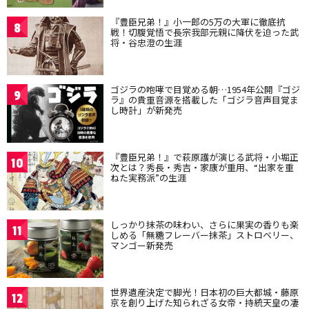
『豊臣兄弟！』小一郎の5万の大軍に徹底抗
8
戦！切腹覚悟で長宗我部元親に降伏を迫った武
将・谷忠澄の生涯
ゴジラの咆哮で目覚める朝…1954年公開『ゴジ
9
ラ』の貴重音源を搭載した「ゴジラ音声目覚ま
し時計」が新発売
『豊臣兄弟！』で萩原護が演じる武将・小堀正
10
次とは？秀長・秀吉・家康が重用、“出家を重
ねた実務派”の生涯
しっかり抹茶の味わい、さらに果実の香りも楽
11
しめる「無糖フレーバー抹茶」ストロベリー、
マンゴー新発売
世界遺産決定で脚光！日本初の巨大都城・藤原
12
京を創り上げた知られざる女帝・持統天皇の凄