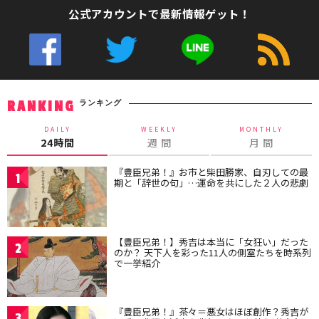
公式アカウントで最新情報ゲット！
ランキング
RANKING
DAILY
WEEKLY
MONTHLY
24時間
週 間
月 間
『豊臣兄弟！』お市と柴田勝家、自刃しての最
1
期と「辞世の句」…運命を共にした２人の悲劇
【豊臣兄弟！】秀吉は本当に「女狂い」だった
2
のか？ 天下人を彩った11人の側室たちを時系列
で一挙紹介
『豊臣兄弟！』茶々＝悪女はほぼ創作？秀吉が
3