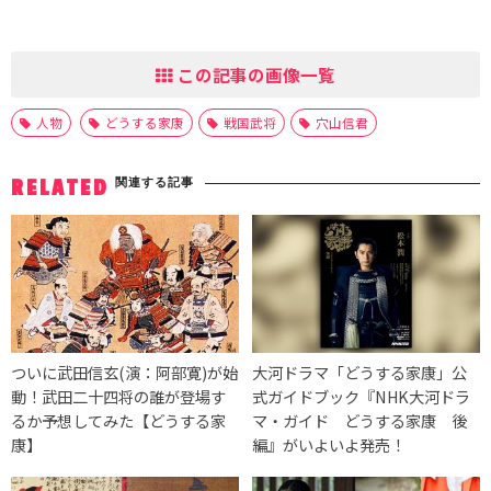
この記事の画像一覧
人物
どうする家康
戦国武将
穴山信君
関連する記事
RELATED
ついに武田信玄(演：阿部寛)が始
大河ドラマ「どうする家康」公
動！武田二十四将の誰が登場す
式ガイドブック『NHK大河ドラ
るか予想してみた【どうする家
マ・ガイド どうする家康 後
康】
編』がいよいよ発売！