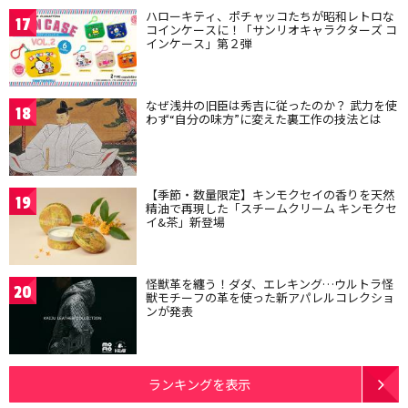
ハローキティ、ポチャッコたちが昭和レトロな
17
コインケースに！「サンリオキャラクターズ コ
インケース」第２弾
なぜ浅井の旧臣は秀吉に従ったのか？ 武力を使
18
わず“自分の味方”に変えた裏工作の技法とは
【季節・数量限定】キンモクセイの香りを天然
19
精油で再現した「スチームクリーム キンモクセ
イ&茶」新登場
怪獣革を纏う！ダダ、エレキング…ウルトラ怪
20
獣モチーフの革を使った新アパレルコレクショ
ンが発表
ランキングを表示