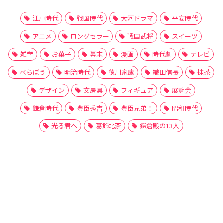
江戸時代
戦国時代
大河ドラマ
平安時代
アニメ
ロングセラー
戦国武将
スイーツ
雑学
お菓子
幕末
漫画
時代劇
テレビ
べらぼう
明治時代
徳川家康
織田信長
抹茶
デザイン
文房具
フィギュア
展覧会
鎌倉時代
豊臣秀吉
豊臣兄弟！
昭和時代
光る君へ
葛飾北斎
鎌倉殿の13人