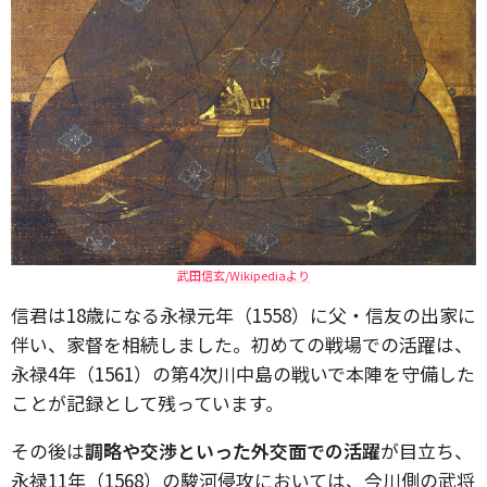
武田信玄/Wikipediaより
信君は18歳になる永禄元年（1558）に父・信友の出家に
伴い、家督を相続しました。初めての戦場での活躍は、
永禄4年（1561）の第4次川中島の戦いで本陣を守備した
ことが記録として残っています。
その後は
調略や交渉といった外交面での活躍
が目立ち、
永禄11年（1568）の駿河侵攻においては、今川側の武将