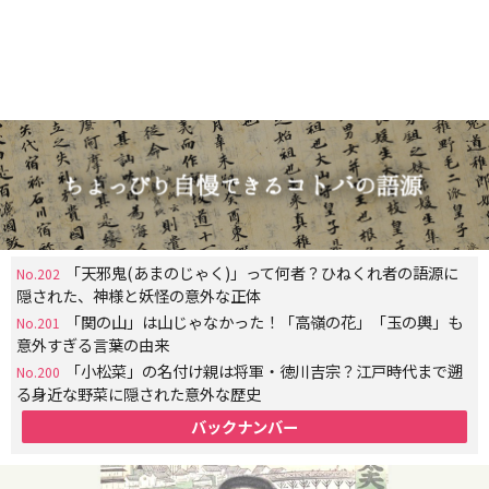
「天邪鬼(あまのじゃく)」って何者？ひねくれ者の語源に
No.202
隠された、神様と妖怪の意外な正体
「関の山」は山じゃなかった！「高嶺の花」「玉の輿」も
No.201
意外すぎる言葉の由来
「小松菜」の名付け親は将軍・徳川吉宗？江戸時代まで遡
No.200
る身近な野菜に隠された意外な歴史
バックナンバー