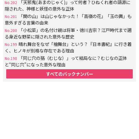
「天邪鬼(あまのじゃく)」って何者？ひねくれ者の語源に
No.202
隠された、神様と妖怪の意外な正体
「関の山」は山じゃなかった！「高嶺の花」「玉の輿」も
No.201
意外すぎる言葉の由来
「小松菜」の名付け親は将軍・徳川吉宗？江戸時代まで遡
No.200
る身近な野菜に隠された意外な歴史
晴れ舞台をなぜ「檜舞台」という？『日本書紀』に行き着
No.199
く、ヒノキが別格な存在である理由
「同じ穴の狢（むじな）」って結局なに？むじなの正体
No.198
と“同じ穴”になった意外な理由
すべてのバックナンバー