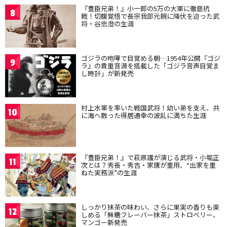
『豊臣兄弟！』小一郎の5万の大軍に徹底抗
8
戦！切腹覚悟で長宗我部元親に降伏を迫った武
将・谷忠澄の生涯
ゴジラの咆哮で目覚める朝…1954年公開『ゴジ
9
ラ』の貴重音源を搭載した「ゴジラ音声目覚ま
し時計」が新発売
村上水軍を率いた戦国武将！幼い弟を支え、共
10
に海へ散った得居通幸の波乱に満ちた生涯
『豊臣兄弟！』で萩原護が演じる武将・小堀正
11
次とは？秀長・秀吉・家康が重用、“出家を重
ねた実務派”の生涯
しっかり抹茶の味わい、さらに果実の香りも楽
12
しめる「無糖フレーバー抹茶」ストロベリー、
マンゴー新発売