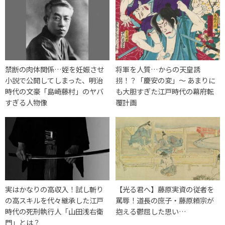
禁断の肉体関係…姪を妊娠させ
将軍を人質…からの天皇誘
小説で公開してしまった、明治
拐！？「慶安の変」〜 あまりに
時代の文豪「島崎藤村」のヤバ
も大胆すぎた江戸時代の幕府転
すぎる人物像
覆計画
実はかなりの高収入！試し斬り
【光る君へ】藤原実資の従者を
の高スキルを代々継承した江戸
罵辱！道長の庶子・藤原頼宗が
時代の死刑執行人「山田浅右衛
抱える鬱屈した思い…
門」とは？