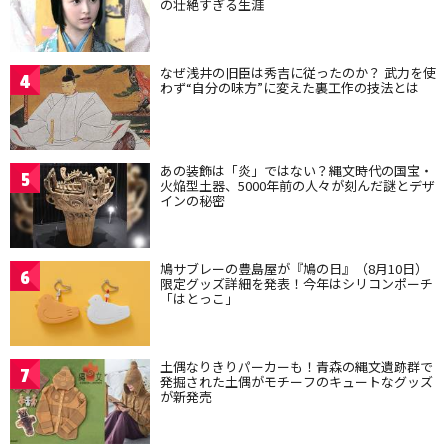
の壮絶すぎる生涯
なぜ浅井の旧臣は秀吉に従ったのか？ 武力を使
4
わず“自分の味方”に変えた裏工作の技法とは
あの装飾は「炎」ではない？縄文時代の国宝・
5
火焔型土器、5000年前の人々が刻んだ謎とデザ
インの秘密
鳩サブレーの豊島屋が『鳩の日』（8月10日）
6
限定グッズ詳細を発表！今年はシリコンポーチ
「はとっこ」
土偶なりきりパーカーも！青森の縄文遺跡群で
7
発掘された土偶がモチーフのキュートなグッズ
が新発売