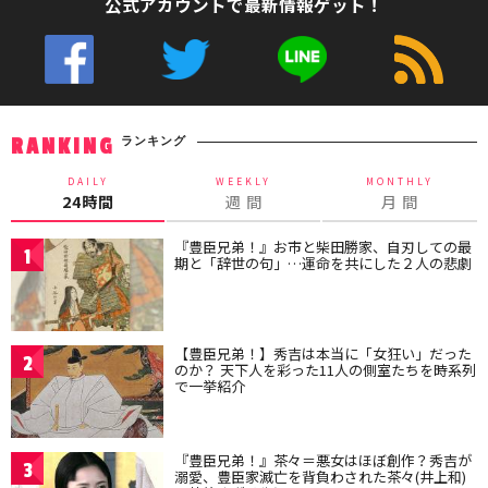
公式アカウントで最新情報ゲット！
ランキング
RANKING
DAILY
WEEKLY
MONTHLY
24時間
週 間
月 間
『豊臣兄弟！』お市と柴田勝家、自刃しての最
1
期と「辞世の句」…運命を共にした２人の悲劇
【豊臣兄弟！】秀吉は本当に「女狂い」だった
2
のか？ 天下人を彩った11人の側室たちを時系列
で一挙紹介
『豊臣兄弟！』茶々＝悪女はほぼ創作？秀吉が
3
溺愛、豊臣家滅亡を背負わされた茶々(井上和)