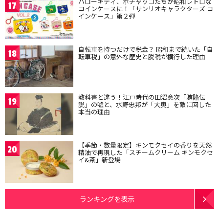
ハローキティ、ポチャッコたちが昭和レトロな
17
コインケースに！「サンリオキャラクターズ コ
インケース」第２弾
自転車を持つだけで税金？ 昭和まで続いた「自
18
転車税」の意外な歴史と脱税が横行した理由
教科書と違う！江戸時代の田沼意次「賄賂伝
19
説」の嘘と、水野忠邦が「大奥」を敵に回した
本当の理由
【季節・数量限定】キンモクセイの香りを天然
20
精油で再現した「スチームクリーム キンモクセ
イ&茶」新登場
ランキングを表示