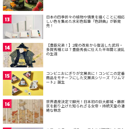
日本の四季折々の植物や情景を描くことに相応
13
しい色を集めた水彩色鉛筆『色辞典』が新発
売！
【豊臣兄弟！】2度の改易から復活した武将・
14
多賀秀種とは？豊臣秀長に仕えた半年間と波乱
の生涯
コンビニおにぎりが文房具に！コンビニの定番
15
商品をモチーフにした文房具シリーズ『ジムマ
ート』誕生
世界遺産決定で脚光！日本初の巨大都城・藤原
16
京を創り上げた知られざる女帝・持統天皇の凄
絶な執念