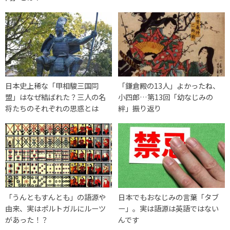
日本史上稀な「甲相駿三国同
「鎌倉殿の13人」よかったね、
盟」はなぜ結ばれた？三人の名
小四郎…第13回「幼なじみの
将たちのそれぞれの思惑とは
絆」振り返り
「うんともすんとも」の語源や
日本でもおなじみの言葉「タブ
由来、実はポルトガルにルーツ
ー」。実は語源は英語ではない
があった！？
んです