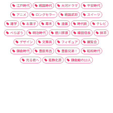
江戸時代
戦国時代
大河ドラマ
平安時代
アニメ
ロングセラー
戦国武将
スイーツ
雑学
お菓子
幕末
漫画
時代劇
テレビ
べらぼう
明治時代
徳川家康
織田信長
抹茶
デザイン
文房具
フィギュア
展覧会
鎌倉時代
豊臣秀吉
豊臣兄弟！
昭和時代
光る君へ
葛飾北斎
鎌倉殿の13人