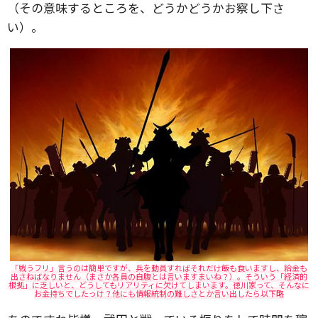
（その意味するところを、どうかどうかお察し下さ
い）。
「戦うフリ」言うのは簡単ですが、兵を動員すればそれだけ飯も食いますし、給金も
出さねばなりません（まさか各員の自腹とは言いますまいね？）。そういう「経済的
根拠」に乏しいと、どうしてもリアリティに欠けてしまいます。徳川家って、そんなに
お金持ちでしたっけ？他にも情報統制の難しさとか言い出したら以下略