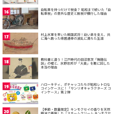
自転車を持つだけで税金？ 昭和まで続いた「自
16
転車税」の意外な歴史と脱税が横行した理由
村上水軍を率いた戦国武将！幼い弟を支え、共
17
に海へ散った得居通幸の波乱に満ちた生涯
教科書と違う！江戸時代の田沼意次「賄賂伝
18
説」の嘘と、水野忠邦が「大奥」を敵に回した
本当の理由
ハローキティ、ポチャッコたちが昭和レトロな
19
コインケースに！「サンリオキャラクターズ コ
インケース」第２弾
【季節・数量限定】キンモクセイの香りを天然
20
精油で再現した「スチームクリーム キンモクセ