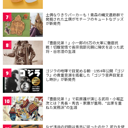
土偶なりきりパーカーも！青森の縄文遺跡群で
7
発掘された土偶がモチーフのキュートなグッズ
が新発売
『豊臣兄弟！』小一郎の5万の大軍に徹底抗
8
戦！切腹覚悟で長宗我部元親に降伏を迫った武
将・谷忠澄の生涯
ゴジラの咆哮で目覚める朝…1954年公開『ゴジ
9
ラ』の貴重音源を搭載した「ゴジラ音声目覚ま
し時計」が新発売
『豊臣兄弟！』で萩原護が演じる武将・小堀正
10
次とは？秀長・秀吉・家康が重用、“出家を重
ねた実務派”の生涯
なぜ浅井の旧臣は秀吉に従ったのか？ 武力を使