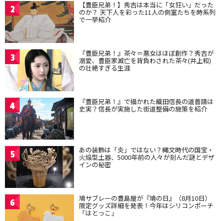
【豊臣兄弟！】秀吉は本当に「女狂い」だった
2
のか？ 天下人を彩った11人の側室たちを時系列
で一挙紹介
『豊臣兄弟！』茶々＝悪女はほぼ創作？秀吉が
3
溺愛、豊臣家滅亡を背負わされた茶々(井上和)
の壮絶すぎる生涯
『豊臣兄弟！』で描かれた織田信長の道普請は
4
史実？信長が実施した街道整備の施策を紹介
あの装飾は「炎」ではない？縄文時代の国宝・
5
火焔型土器、5000年前の人々が刻んだ謎とデザ
インの秘密
鳩サブレーの豊島屋が『鳩の日』（8月10日）
6
限定グッズ詳細を発表！今年はシリコンポーチ
「はとっこ」