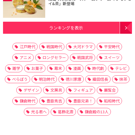
イ&茶」新登場
ランキングを表示
江戸時代
戦国時代
大河ドラマ
平安時代
アニメ
ロングセラー
戦国武将
スイーツ
雑学
お菓子
幕末
漫画
時代劇
テレビ
べらぼう
明治時代
徳川家康
織田信長
抹茶
デザイン
文房具
フィギュア
展覧会
鎌倉時代
豊臣秀吉
豊臣兄弟！
昭和時代
光る君へ
葛飾北斎
鎌倉殿の13人