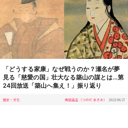
「どうする家康」なぜ戦うのか？瀬名が夢
見る「慈愛の国」壮大なる築山の謀とは…第
24回放送「築山へ集え！」振り返り
歴史・文化
角田晶生（つのだ あきお）
2023/06/27