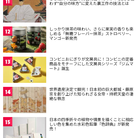
11
わず“自分の味方”に変えた裏工作の技法とは
しっかり抹茶の味わい、さらに果実の香りも楽
12
しめる「無糖フレーバー抹茶」ストロベリー、
マンゴー新発売
コンビニおにぎりが文房具に！コンビニの定番
13
商品をモチーフにした文房具シリーズ『ジムマ
ート』誕生
世界遺産決定で脚光！日本初の巨大都城・藤原
14
京を創り上げた知られざる女帝・持統天皇の凄
絶な執念
日本の四季折々の植物や情景を描くことに相応
15
しい色を集めた水彩色鉛筆『色辞典』が新発
売！