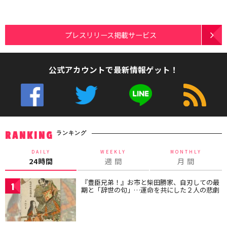
プレスリリース掲載サービス
公式アカウントで最新情報ゲット！
ランキング
RANKING
DAILY
WEEKLY
MONTHLY
24時間
週 間
月 間
『豊臣兄弟！』お市と柴田勝家、自刃しての最
1
期と「辞世の句」…運命を共にした２人の悲劇