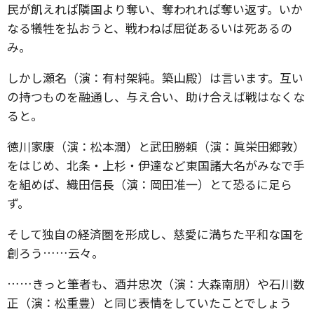
民が飢えれば隣国より奪い、奪われれば奪い返す。いか
なる犠牲を払おうと、戦わねば屈従あるいは死あるの
み。
しかし瀬名（演：有村架純。築山殿）は言います。互い
の持つものを融通し、与え合い、助け合えば戦はなくな
ると。
徳川家康（演：松本潤）と武田勝頼（演：眞栄田郷敦）
をはじめ、北条・上杉・伊達など東国諸大名がみなで手
を組めば、織田信長（演：岡田准一）とて恐るに足ら
ず。
そして独自の経済圏を形成し、慈愛に満ちた平和な国を
創ろう……云々。
……きっと筆者も、酒井忠次（演：大森南朋）や石川数
正（演：松重豊）と同じ表情をしていたことでしょう