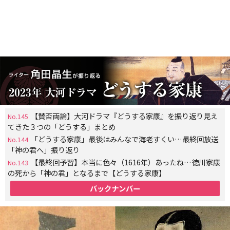
【賛否両論】大河ドラマ『どうする家康』を振り返り見え
No.145
てきた３つの「どうする」まとめ
「どうする家康」最後はみんなで海老すくい…最終回放送
No.144
「神の君へ」振り返り
【最終回予習】本当に色々（1616年）あったね…徳川家康
No.143
の死から「神の君」となるまで【どうする家康】
バックナンバー