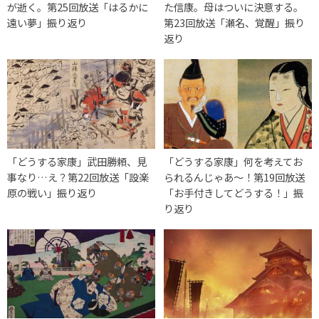
が逝く。第25回放送「はるかに
た信康。母はついに決意する。
遠い夢」振り返り
第23回放送「瀬名、覚醒」振り
返り
「どうする家康」武田勝頼、見
「どうする家康」何を考えてお
事なり…え？第22回放送「設楽
られるんじゃあ～！第19回放送
原の戦い」振り返り
「お手付きしてどうする！」振
り返り