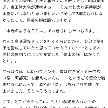
あのですね皆様。武田と戦っている振りをして時間を稼
ぎ、東国諸大名が連携する……そんな壮大な茶番劇が、
本当にバレないと思いましたか？そして2年間もバレな
かったって、信長の眼は節穴ですか？
「水野のようなことは、あれきりにしたいものよ」
なんて意味深なセリフを吐くくらいだから、充分に徳川
領を警戒していたと思っていたのですが……ともあれ、
勝頼の裏切りによって発覚した「築山の謀（はかりご
と）」。
やっぱり武士は戦ってナンボ、俺は亡き父・武田信玄
（演：阿部寛）を超えたいんだ……というごく健全な戦
国的野心によって、瀬名の「夢」はあっさり崩壊してし
まいました。そりゃそうですよね。
さて。どこからツッコm、もとい解説を入れたもの
か……こういう「ほぼ丸ごとフィクション」な回はリア