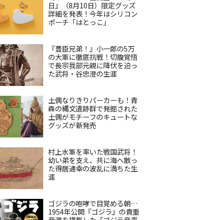
日』（8月10日）限定グッズ
詳細を発表！今年はシリコン
ポーチ「はとっこ」
『豊臣兄弟！』小一郎の5万
の大軍に徹底抗戦！切腹覚悟
で長宗我部元親に降伏を迫っ
た武将・谷忠澄の生涯
土偶なりきりパーカーも！青
森の縄文遺跡群で発掘された
土偶がモチーフのキュートな
グッズが新発売
村上水軍を率いた戦国武将！
幼い弟を支え、共に海へ散っ
た得居通幸の波乱に満ちた生
涯
ゴジラの咆哮で目覚める朝…
1954年公開『ゴジラ』の貴重
音源を搭載した「ゴジラ音声