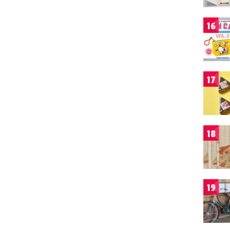
16
17
18
19