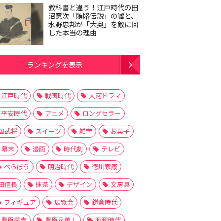
教科書と違う！江戸時代の田
沼意次「賄賂伝説」の嘘と、
水野忠邦が「大奥」を敵に回
した本当の理由
ランキングを表示
江戸時代
戦国時代
大河ドラマ
平安時代
アニメ
ロングセラー
国武将
スイーツ
雑学
お菓子
幕末
漫画
時代劇
テレビ
べらぼう
明治時代
徳川家康
田信長
抹茶
デザイン
文房具
フィギュア
展覧会
鎌倉時代
豊臣秀吉
豊臣兄弟！
昭和時代