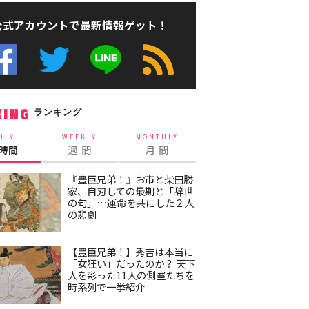
公式アカウントで最新情報ゲット！
ランキング
KING
ILY
WEEKLY
MONTHLY
4時間
週 間
月 間
『豊臣兄弟！』お市と柴田勝
家、自刃しての最期と「辞世
の句」…運命を共にした２人
の悲劇
【豊臣兄弟！】秀吉は本当に
「女狂い」だったのか？ 天下
人を彩った11人の側室たちを
時系列で一挙紹介