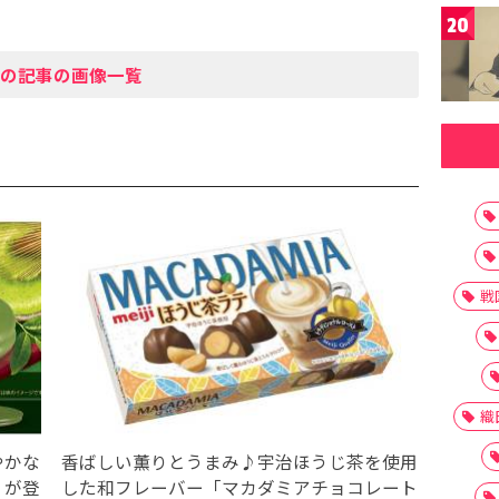
20
の記事の画像一覧
戦
織
やかな
香ばしい薫りとうまみ♪宇治ほうじ茶を使用
』が登
した和フレーバー「マカダミアチョコレート