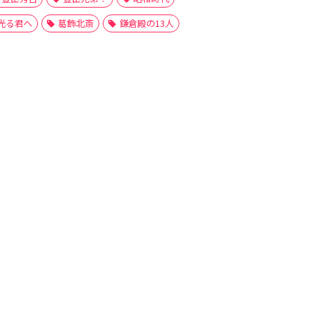
光る君へ
葛飾北斎
鎌倉殿の13人