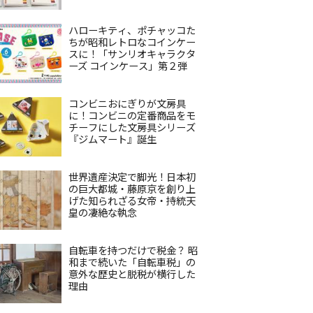
ハローキティ、ポチャッコた
ちが昭和レトロなコインケー
スに！「サンリオキャラクタ
ーズ コインケース」第２弾
コンビニおにぎりが文房具
に！コンビニの定番商品をモ
チーフにした文房具シリーズ
『ジムマート』誕生
世界遺産決定で脚光！日本初
の巨大都城・藤原京を創り上
げた知られざる女帝・持統天
皇の凄絶な執念
自転車を持つだけで税金？ 昭
和まで続いた「自転車税」の
意外な歴史と脱税が横行した
理由