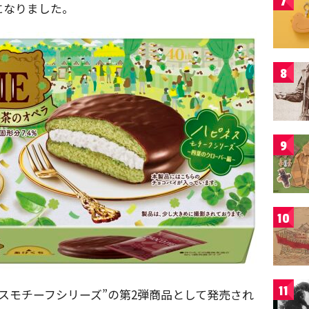
7
になりました。
8
9
10
11
ネスモチーフシリーズ”の第2弾商品として発売され