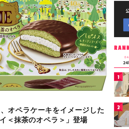
RAN
DA
2
1
2
ら、オペラケーキをイメージした
イ＜抹茶のオペラ＞」登場