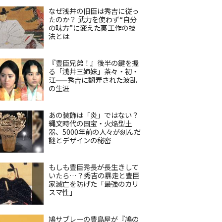
なぜ浅井の旧臣は秀吉に従っ
たのか？ 武力を使わず“自分
の味方”に変えた裏工作の技
法とは
『豊臣兄弟！』後半の鍵を握
る「浅井三姉妹」茶々・初・
江——秀吉に翻弄された波乱
の生涯
あの装飾は「炎」ではない？
縄文時代の国宝・火焔型土
器、5000年前の人々が刻んだ
謎とデザインの秘密
もしも豊臣秀長が長生きして
いたら…？秀吉の暴走と豊臣
家滅亡を防げた「最強のカリ
スマ性」
鳩サブレーの豊島屋が『鳩の