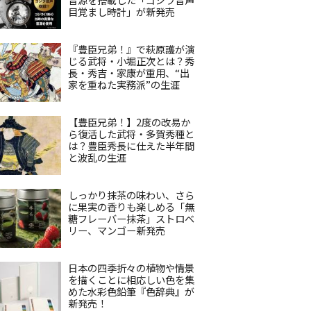
目覚まし時計」が新発売
『豊臣兄弟！』で萩原護が演
じる武将・小堀正次とは？秀
長・秀吉・家康が重用、“出
家を重ねた実務派”の生涯
【豊臣兄弟！】2度の改易か
ら復活した武将・多賀秀種と
は？豊臣秀長に仕えた半年間
と波乱の生涯
しっかり抹茶の味わい、さら
に果実の香りも楽しめる「無
糖フレーバー抹茶」ストロベ
リー、マンゴー新発売
日本の四季折々の植物や情景
を描くことに相応しい色を集
めた水彩色鉛筆『色辞典』が
新発売！