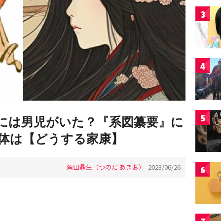
3
4
5
には男児がいた？『系図纂要』に
体は【どうする家康】
角田晶生（つのだ あきお）
2023/06/26
6