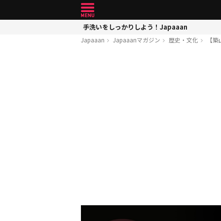
手洗いをしっかりしよう！Japaaan
Japaaan
Japaaanマガジン
歴史・文化
【築