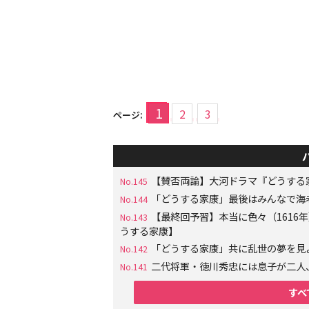
1
2
3
ページ:
【賛否両論】大河ドラマ『どうする
No.145
「どうする家康」最後はみんなで海
No.144
【最終回予習】本当に色々（161
No.143
うする家康】
「どうする家康」共に乱世の夢を見
No.142
二代将軍・徳川秀忠には息子が二人
No.141
すべ