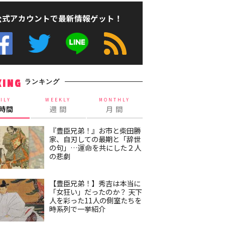
公式アカウントで最新情報ゲット！
ランキング
KING
ILY
WEEKLY
MONTHLY
4時間
週 間
月 間
『豊臣兄弟！』お市と柴田勝
家、自刃しての最期と「辞世
の句」…運命を共にした２人
の悲劇
【豊臣兄弟！】秀吉は本当に
「女狂い」だったのか？ 天下
人を彩った11人の側室たちを
時系列で一挙紹介