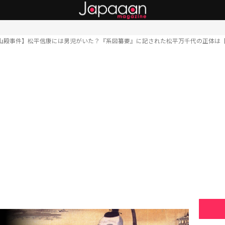
山殿事件】松平信康には男児がいた？『系図纂要』に記された松平万千代の正体は