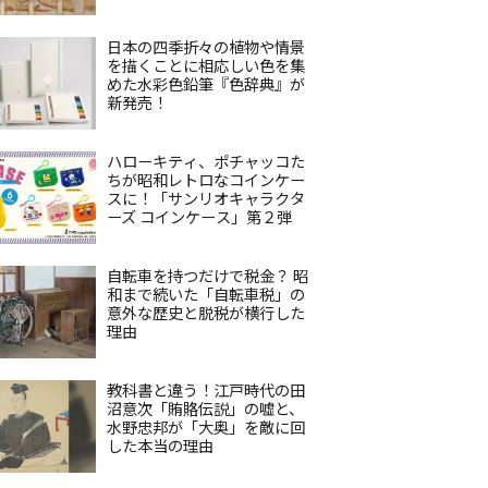
日本の四季折々の植物や情景
を描くことに相応しい色を集
めた水彩色鉛筆『色辞典』が
新発売！
ハローキティ、ポチャッコた
ちが昭和レトロなコインケー
スに！「サンリオキャラクタ
ーズ コインケース」第２弾
自転車を持つだけで税金？ 昭
和まで続いた「自転車税」の
意外な歴史と脱税が横行した
理由
教科書と違う！江戸時代の田
沼意次「賄賂伝説」の嘘と、
水野忠邦が「大奥」を敵に回
した本当の理由