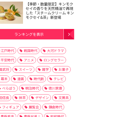
【季節・数量限定】キンモク
セイの香りを天然精油で再現
した「スチームクリーム キン
モクセイ&茶」新登場
ランキングを表示
江戸時代
戦国時代
大河ドラマ
平安時代
アニメ
ロングセラー
国武将
スイーツ
雑学
お菓子
幕末
漫画
時代劇
テレビ
べらぼう
明治時代
徳川家康
田信長
抹茶
デザイン
文房具
フィギュア
展覧会
鎌倉時代
豊臣秀吉
豊臣兄弟！
昭和時代