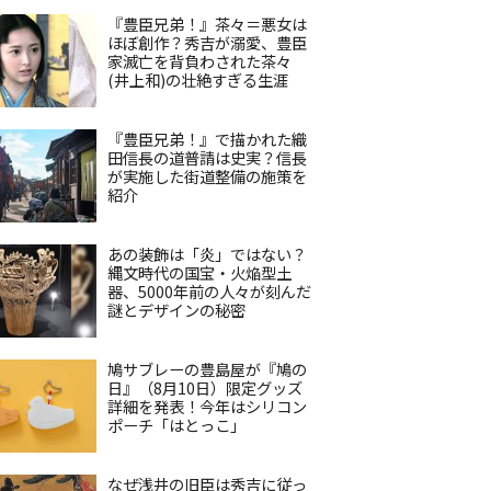
『豊臣兄弟！』茶々＝悪女は
ほぼ創作？秀吉が溺愛、豊臣
家滅亡を背負わされた茶々
(井上和)の壮絶すぎる生涯
『豊臣兄弟！』で描かれた織
田信長の道普請は史実？信長
が実施した街道整備の施策を
紹介
あの装飾は「炎」ではない？
縄文時代の国宝・火焔型土
器、5000年前の人々が刻んだ
謎とデザインの秘密
鳩サブレーの豊島屋が『鳩の
日』（8月10日）限定グッズ
詳細を発表！今年はシリコン
ポーチ「はとっこ」
なぜ浅井の旧臣は秀吉に従っ