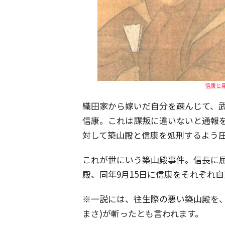
信康と築
織田家から嫁いだ自分を疎んじて、武
信康。これは謀叛に違いないと通報を
対して築山殿と信康を処刑するよう
これが世にいう築山殿事件。信長に屈し
殿、同年9月15日に信康をそれぞれ
※一説には、往生際の悪い築山殿を、
まさ)が斬ったとも言われます。