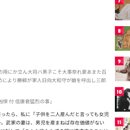
7
8
9
の用にか立ん大将ハ男子こそ大事奈れ妾あまた召
めにより勝頼が家人日向大和守が娘を呼出し三郎
10
悍 付 信康君猛烈の事」
様ったら、私に「子供を二人産んだと言っても女児
か。武家の妻は、男児を産まねば存在価値がない
11