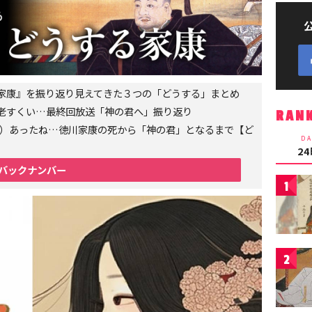
家康』を振り返り見えてきた３つの「どうする」まとめ
老すくい…最終回放送「神の君へ」振り返り
RAN
6年）あったね…徳川家康の死から「神の君」となるまで【ど
DA
2
バックナンバー
1
2