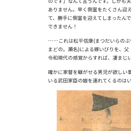
のです」なんて言うんです。しかも
ありません。早く側室をたくさん迎
て、勝手に側室を迎えてしまったん
できません！
……これは松平信康(まつだいらのぶや
まどの。瀬名)による嫁いびりを、父
令和現代の感覚からすれば、凄まじ
確かに家督を継がせる男児が欲しい
いる武田家臣の娘を連れてくるのは