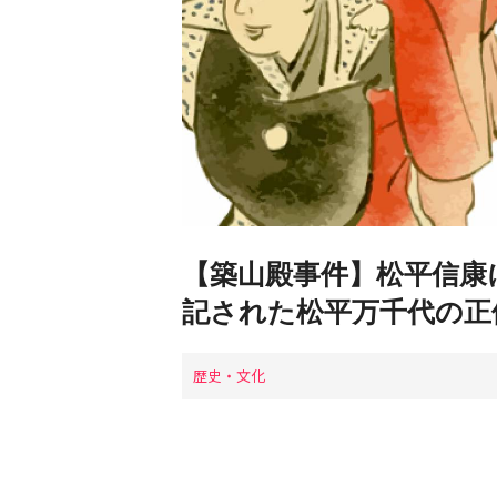
【築山殿事件】松平信康
記された松平万千代の正
歴史・文化