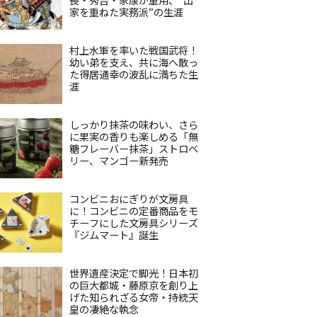
家を重ねた実務派”の生涯
村上水軍を率いた戦国武将！
幼い弟を支え、共に海へ散っ
た得居通幸の波乱に満ちた生
涯
しっかり抹茶の味わい、さら
に果実の香りも楽しめる「無
糖フレーバー抹茶」ストロベ
リー、マンゴー新発売
コンビニおにぎりが文房具
に！コンビニの定番商品をモ
チーフにした文房具シリーズ
『ジムマート』誕生
世界遺産決定で脚光！日本初
の巨大都城・藤原京を創り上
げた知られざる女帝・持統天
皇の凄絶な執念