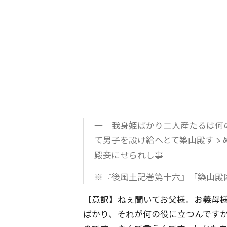
一 我身姫ばかり二人産たるは何
て男子を設け給へとて築山殿すゝ
殿妾にせられし事
※『後風土記巻第十六』「築山殿凶
【意訳】ねぇ聞いてお父様。お義母
ばかり、それが何の役に立つんです