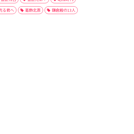
光る君へ
葛飾北斎
鎌倉殿の13人