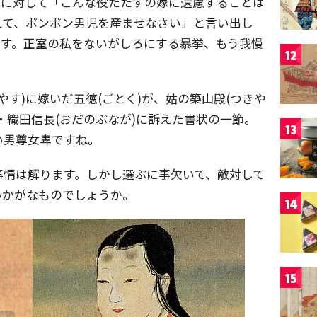
夫に対して「こんな役たたずの嫁に遠慮することは
えて、ポンポン男児を産ませなさい」と言い出し
です。正室の私をないがしろにする暴挙、もう我慢
12
す)に嫁いだ五徳(ごとく)が、姑の築山殿(つきや
・織田信長(おだのぶなが)に訴えた書状の一節。
13
い男尊女卑ですね。
事情は解ります。しかし選ぶに事欠いて、敵対して
いかがなものでしょうか。
14
15