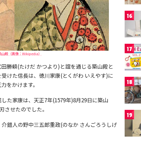
16
17
山殿（画像：Wikipedia）
田勝頼(たけだ かつより)と誼を通じる築山殿と
受けた信長は、徳川家康(とくがわ いえやす)に
18
圧力をかけます。
た家康は、天正7年(1579年)8月29日に築山
自刃させたのでした。
19
介錯人の野中三五郎重政(のなか さんごろうしげ