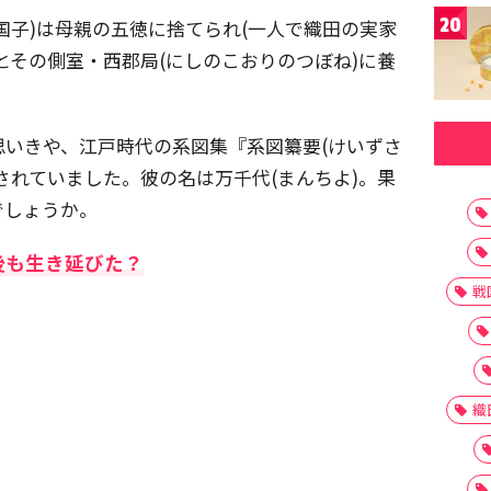
20
国子)は母親の五徳に捨てられ(一人で織田の実家
とその側室・西郡局(にしのこおりのつぼね)に養
いきや、江戸時代の系図集『系図纂要(けいずさ
されていました。彼の名は万千代(まんちよ)。果
でしょうか。
後も生き延びた？
戦
織