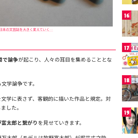
16
日本の文芸誌を大きく変えていく…
17
間で論争
が起こり、人々の耳目を集めることとな
18
る文学論争です。
を文学に表さず、客観的に描いた作品と規定。対
しました。
19
野富太郎と繋がり
を見せていきます。
野万太郎（モデルは牧野富太郎）が堀井丈之助