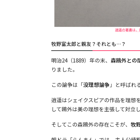
逍遥の著書は、
牧野富太郎と親友？それとも…？
明治24（1889）年の末、
森鴎外との
りました。
この論争は「
没理想論争
」と呼ばれ
逍遥はシェイクスピアの作品を理想
して鴎外は美の理想を主張して対立
そしてこの森鴎外の存在こそが、
牧
朝ドラ「らんまん」では、主人公槙