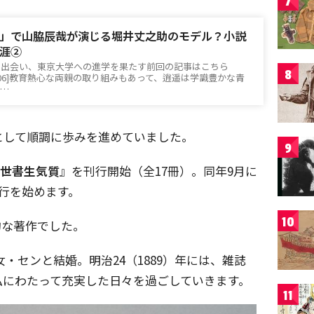
7
」で山脇辰哉が演じる堀井丈之助のモデル？小説
涯②
と出会い、東京大学への進学を果たす前回の記事はこちら
8
id=201406]教育熱心な両親の取り組みもあって、逍遥は学識豊かな青
ま…
として順調に歩みを進めていました。
9
世書生気質
』を刊行開始（全
17
冊）。同年
9
月に
行を始めます。
10
的な著作でした。
女・センと結婚。明治
24
（
1889
）年には、雑誌
私にわたって充実した日々を過ごしていきます。
11