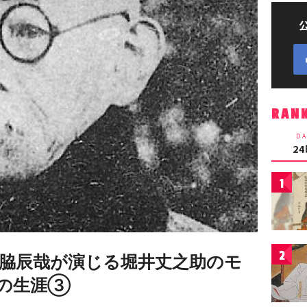
RAN
DA
2
1
2
脇辰哉が演じる堀井丈之助のモ
の生涯③