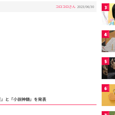
コロコロさん
2023/06/30
3
4
5
6
質』と『小説神髄』を発表