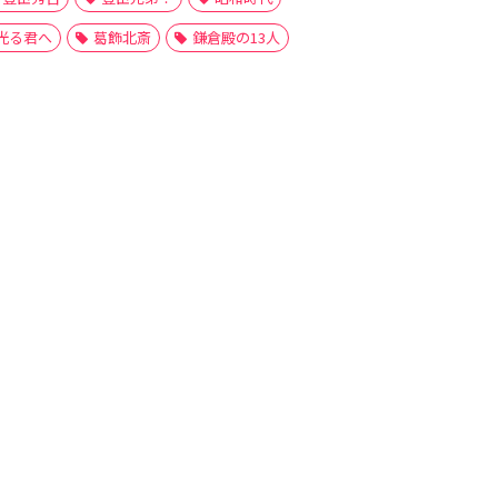
光る君へ
葛飾北斎
鎌倉殿の13人