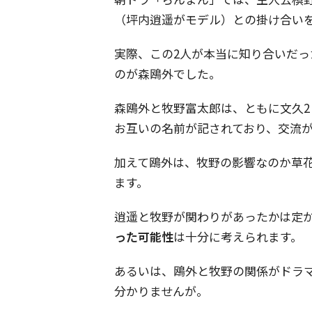
（坪内逍遥がモデル）との掛け合い
実際、この
2
人が本当に知り合いだっ
のが森鴎外でした。
森鴎外と牧野富太郎は、ともに文久
2
お互いの名前が記されており、交流
加えて鴎外は、牧野の影響なのか草
ます。
逍遥と牧野が関わりがあったかは定
った可能性
は十分に考えられます。
あるいは、鴎外と牧野の関係がドラ
分かりませんが。