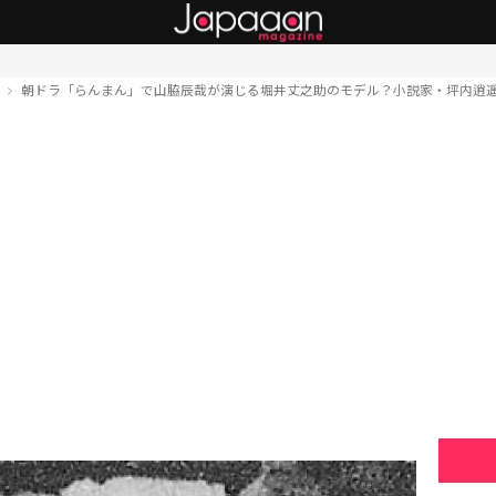
ト
朝ドラ「らんまん」で山脇辰哉が演じる堀井丈之助のモデル？小説家・坪内逍