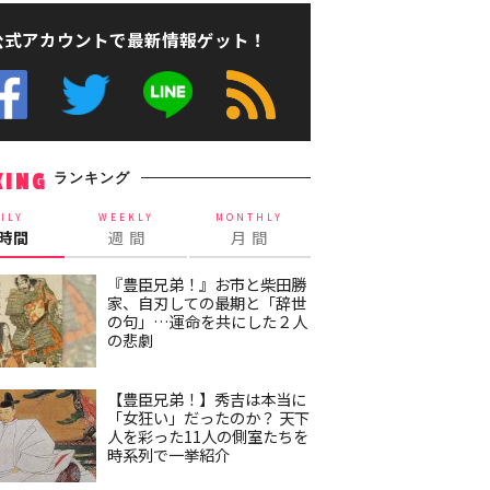
公式アカウントで最新情報ゲット！
ランキング
KING
ILY
WEEKLY
MONTHLY
4時間
週 間
月 間
『豊臣兄弟！』お市と柴田勝
家、自刃しての最期と「辞世
の句」…運命を共にした２人
の悲劇
【豊臣兄弟！】秀吉は本当に
「女狂い」だったのか？ 天下
人を彩った11人の側室たちを
時系列で一挙紹介