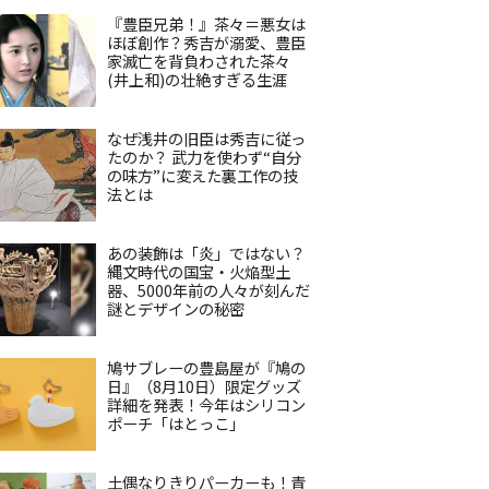
『豊臣兄弟！』茶々＝悪女は
ほぼ創作？秀吉が溺愛、豊臣
家滅亡を背負わされた茶々
(井上和)の壮絶すぎる生涯
なぜ浅井の旧臣は秀吉に従っ
たのか？ 武力を使わず“自分
の味方”に変えた裏工作の技
法とは
あの装飾は「炎」ではない？
縄文時代の国宝・火焔型土
器、5000年前の人々が刻んだ
謎とデザインの秘密
鳩サブレーの豊島屋が『鳩の
日』（8月10日）限定グッズ
詳細を発表！今年はシリコン
ポーチ「はとっこ」
土偶なりきりパーカーも！青