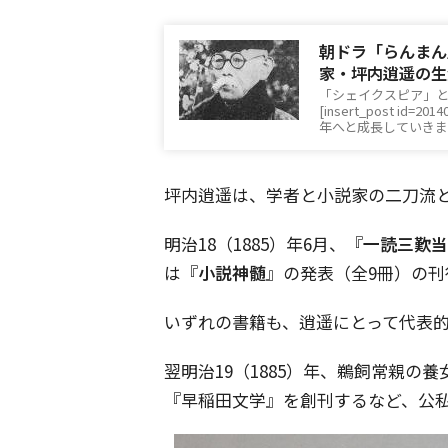
朝ドラ「らんまん
家・坪内逍遥の生
「シェイクスピア」
[insert_post 
年へと成長していき
坪内逍遥は、学者と小説家の二刀流
明治
18
（
1885
）年
6
月、『
一読三歎当
は『
小説神髄
』の発表（全
9
冊）の刊
いずれの書籍も、逍遥にとって代表
翌明治
19
（
1885
）年、鵜飼常親の養
『早稲田文学』を創刊するなど、公