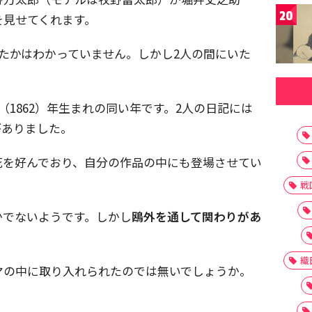
20
を見せてくれます。
たかはわかっていません。しかし
2
人の間にいた
（
1862
）年生まれの同い年です。
2
人の日記には
がありました。
花を好んでおり、自分の作品の中にも登場させてい
戦
かでないようです。しかし
鴎外を通して関わりがあ
織
マの中に取り入れられたのでは無いでしょうか。