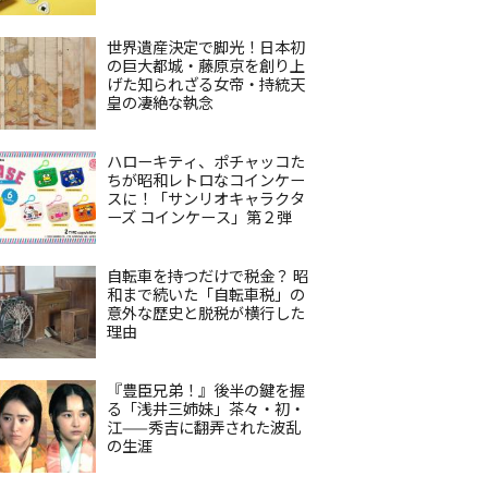
世界遺産決定で脚光！日本初
の巨大都城・藤原京を創り上
げた知られざる女帝・持統天
皇の凄絶な執念
ハローキティ、ポチャッコた
ちが昭和レトロなコインケー
スに！「サンリオキャラクタ
ーズ コインケース」第２弾
自転車を持つだけで税金？ 昭
和まで続いた「自転車税」の
意外な歴史と脱税が横行した
理由
『豊臣兄弟！』後半の鍵を握
る「浅井三姉妹」茶々・初・
江——秀吉に翻弄された波乱
の生涯