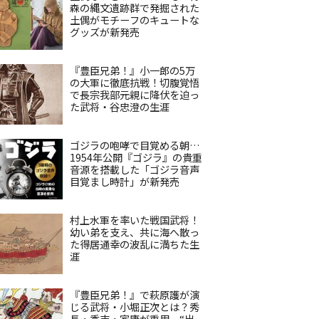
森の縄文遺跡群で発掘された
土偶がモチーフのキュートな
グッズが新発売
『豊臣兄弟！』小一郎の5万
の大軍に徹底抗戦！切腹覚悟
で長宗我部元親に降伏を迫っ
た武将・谷忠澄の生涯
ゴジラの咆哮で目覚める朝…
1954年公開『ゴジラ』の貴重
音源を搭載した「ゴジラ音声
目覚まし時計」が新発売
村上水軍を率いた戦国武将！
幼い弟を支え、共に海へ散っ
た得居通幸の波乱に満ちた生
涯
『豊臣兄弟！』で萩原護が演
じる武将・小堀正次とは？秀
長・秀吉・家康が重用、“出