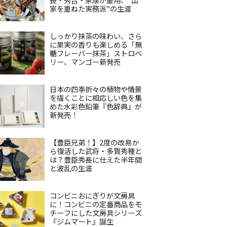
家を重ねた実務派”の生涯
しっかり抹茶の味わい、さら
に果実の香りも楽しめる「無
糖フレーバー抹茶」ストロベ
リー、マンゴー新発売
日本の四季折々の植物や情景
を描くことに相応しい色を集
めた水彩色鉛筆『色辞典』が
新発売！
【豊臣兄弟！】2度の改易か
ら復活した武将・多賀秀種と
は？豊臣秀長に仕えた半年間
と波乱の生涯
コンビニおにぎりが文房具
に！コンビニの定番商品をモ
チーフにした文房具シリーズ
『ジムマート』誕生