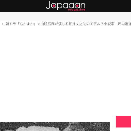
ト
朝ドラ「らんまん」で山脇辰哉が演じる堀井丈之助のモデル？小説家・坪内逍