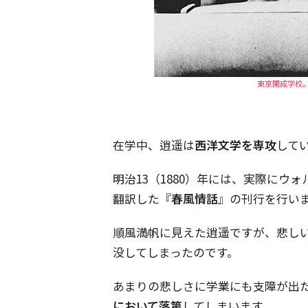
東京開成学校
在学中、逍遥は
西洋文学を専攻
して
明治
13
（
1880
）年には、実際にウォ
翻訳した『
春風情話
』の刊行を行い
順風満帆に見えた逍遥ですが、悲し
没してしまったのです。
あまりの悲しさに学業にも支障が出
において落第
してしまいます。