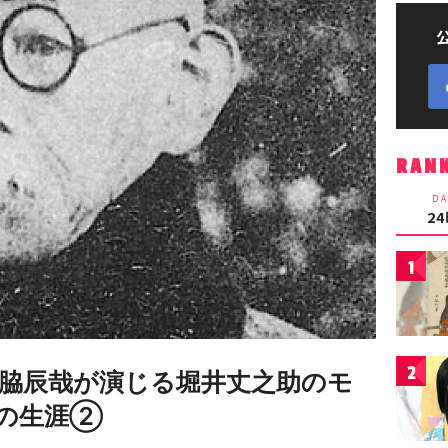
RAN
DA
2
1
2
脇辰哉が演じる堀井丈之助のモ
の生涯②