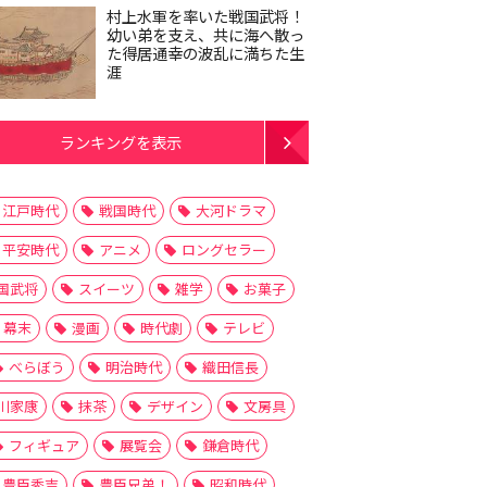
村上水軍を率いた戦国武将！
幼い弟を支え、共に海へ散っ
た得居通幸の波乱に満ちた生
涯
ランキングを表示
江戸時代
戦国時代
大河ドラマ
平安時代
アニメ
ロングセラー
国武将
スイーツ
雑学
お菓子
幕末
漫画
時代劇
テレビ
べらぼう
明治時代
織田信長
川家康
抹茶
デザイン
文房具
フィギュア
展覧会
鎌倉時代
豊臣秀吉
豊臣兄弟！
昭和時代