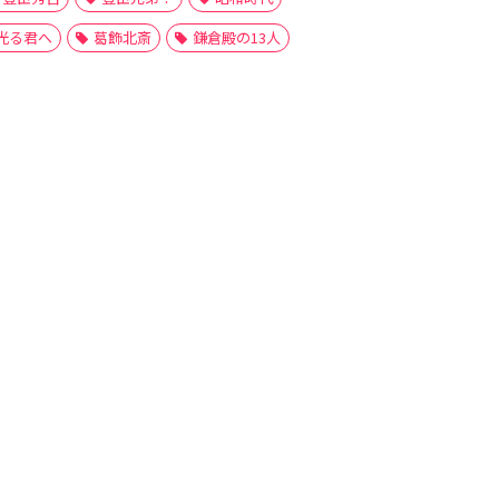
光る君へ
葛飾北斎
鎌倉殿の13人