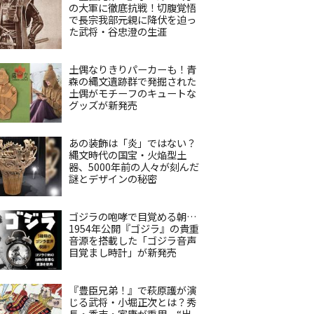
の大軍に徹底抗戦！切腹覚悟
で長宗我部元親に降伏を迫っ
た武将・谷忠澄の生涯
土偶なりきりパーカーも！青
森の縄文遺跡群で発掘された
土偶がモチーフのキュートな
グッズが新発売
あの装飾は「炎」ではない？
縄文時代の国宝・火焔型土
器、5000年前の人々が刻んだ
謎とデザインの秘密
ゴジラの咆哮で目覚める朝…
1954年公開『ゴジラ』の貴重
音源を搭載した「ゴジラ音声
目覚まし時計」が新発売
『豊臣兄弟！』で萩原護が演
じる武将・小堀正次とは？秀
長・秀吉・家康が重用、“出