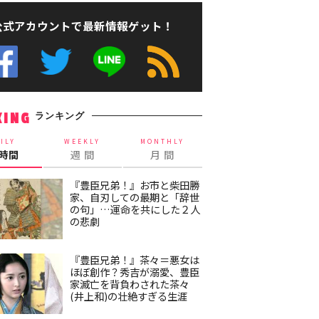
公式アカウントで最新情報ゲット！
ランキング
KING
ILY
WEEKLY
MONTHLY
4時間
週 間
月 間
『豊臣兄弟！』お市と柴田勝
家、自刃しての最期と「辞世
の句」…運命を共にした２人
の悲劇
『豊臣兄弟！』茶々＝悪女は
ほぼ創作？秀吉が溺愛、豊臣
家滅亡を背負わされた茶々
(井上和)の壮絶すぎる生涯