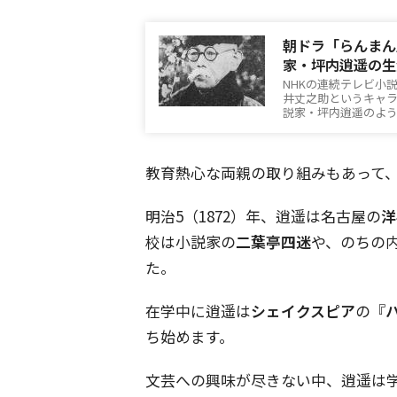
朝ドラ「らんまん
家・坪内逍遥の生
NHKの連続テレビ小
井丈之助というキャ
説家・坪内逍遥のよ
教育熱心な両親の取り組みもあって
明治
5
（
1872
）年、逍遥は名古屋の
洋
校は小説家の
二葉亭四迷
や、のちの
た。
在学中に逍遥は
シェイクスピア
の『
ち始めます。
文芸への興味が尽きない中、逍遥は