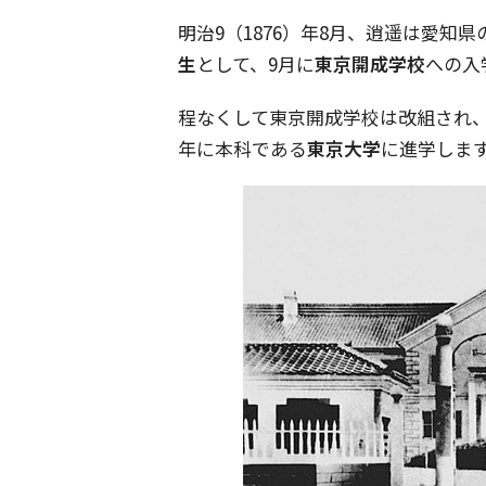
明治
9
（
1876
）年
8
月、逍遥は愛知県
生
として、
9
月に
東京開成学校
への入
程なくして東京開成学校は改組され
年に本科である
東京大学
に進学しま