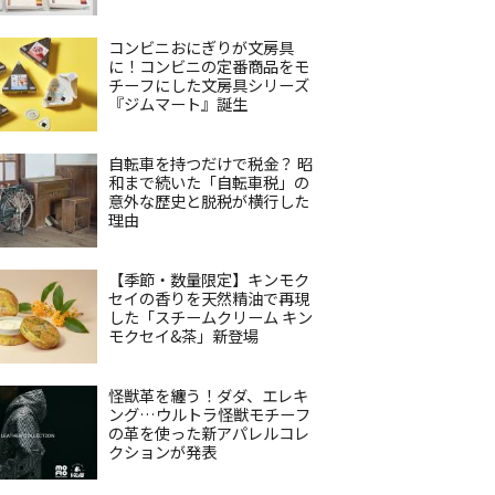
コンビニおにぎりが文房具
に！コンビニの定番商品をモ
チーフにした文房具シリーズ
『ジムマート』誕生
自転車を持つだけで税金？ 昭
和まで続いた「自転車税」の
意外な歴史と脱税が横行した
理由
【季節・数量限定】キンモク
セイの香りを天然精油で再現
した「スチームクリーム キン
モクセイ&茶」新登場
怪獣革を纏う！ダダ、エレキ
ング…ウルトラ怪獣モチーフ
の革を使った新アパレルコレ
クションが発表