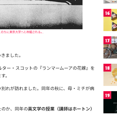
16
。のちに東京大学へと改組される。
17
いきました。
ルター・スコットの『ランマームーアの花嫁』を
18
ます。
い別れが訪れました。同年の秋に、母・ミチが病
19
たのか、同年の
英文学の授業（講師はホートン）