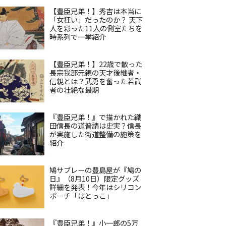
【豊臣兄弟！】秀吉は本当に
「女狂い」だったのか？ 天下
人を彩った11人の側室たちを
時系列で一挙紹介
【豊臣兄弟！】22歳で散った
長宗我部元親の天才後継者・
信親とは？武勇を奮った若武
者の壮絶な最期
『豊臣兄弟！』で描かれた織
田信長の道普請は史実？信長
が実施した街道整備の施策を
紹介
鳩サブレーの豊島屋が『鳩の
日』（8月10日）限定グッズ
詳細を発表！今年はシリコン
ポーチ「はとっこ」
『豊臣兄弟！』小一郎の5万