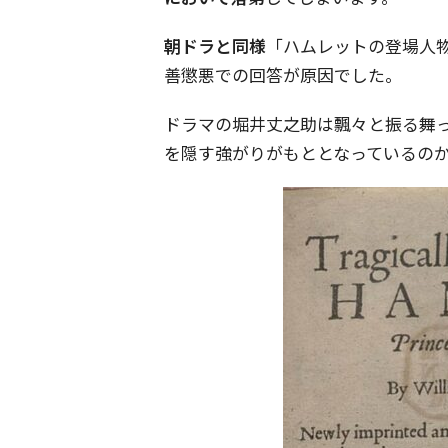
朝ドラと同様
「ハムレットの登場人
善懲悪での回答が原因でした。
ドラマの堀井丈之助は飄々と振る舞
を隠す強がりがもととなっているの