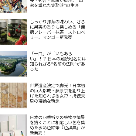
家を重ねた実務派”の生涯
しっかり抹茶の味わい、さら
に果実の香りも楽しめる「無
糖フレーバー抹茶」ストロベ
リー、マンゴー新発売
「一口」が「いもあら
い」！？ 日本の難読地名には
知られざる“名前の法則”があ
った
世界遺産決定で脚光！日本初
の巨大都城・藤原京を創り上
げた知られざる女帝・持統天
皇の凄絶な執念
日本の四季折々の植物や情景
を描くことに相応しい色を集
めた水彩色鉛筆『色辞典』が
新発売！