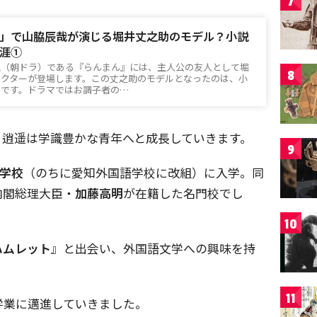
7
」で山脇辰哉が演じる堀井丈之助のモデル？小説
涯①
説（朝ドラ）である『らんまん』には、主人公の友人として堀
8
ラクターが登場します。この丈之助のモデルとなったのは、小
うです。ドラマではお調子者の…
、逍遥は学識豊かな青年へと成長していきます。
9
学校
（のちに愛知外国語学校に改組）に入学。同
内閣総理大臣・
加藤高明
が在籍した名門校でし
10
ハムレット
』と出会い、外国語文学への興味を持
11
学業に邁進していきました。