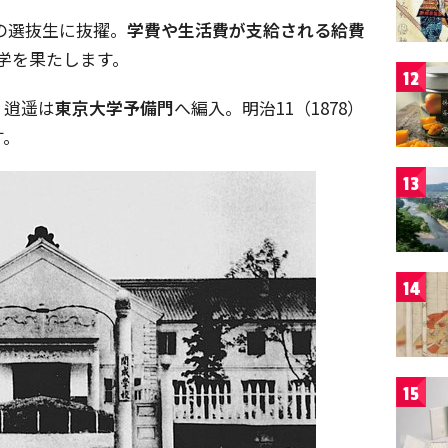
の選抜生に抜擢。
学費や生活費が支給される給費
学を果たします。
12
、逍遥は
東京大学予備門
へ編入。明治
11
（
1878
）
す。
13
14
15