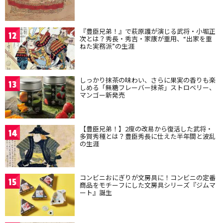
『豊臣兄弟！』で萩原護が演じる武将・小堀正
12
次とは？秀長・秀吉・家康が重用、“出家を重
ねた実務派”の生涯
しっかり抹茶の味わい、さらに果実の香りも楽
13
しめる「無糖フレーバー抹茶」ストロベリー、
マンゴー新発売
【豊臣兄弟！】2度の改易から復活した武将・
14
多賀秀種とは？豊臣秀長に仕えた半年間と波乱
の生涯
コンビニおにぎりが文房具に！コンビニの定番
15
商品をモチーフにした文房具シリーズ『ジムマ
ート』誕生