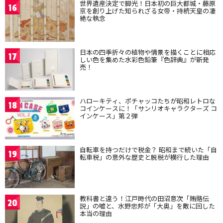
世界遺産決定で脚光！日本初の巨大都城・藤原
16
京を創り上げた知られざる女帝・持統天皇の凄
絶な執念
日本の四季折々の植物や情景を描くことに相応
17
しい色を集めた水彩色鉛筆『色辞典』が新発
売！
ハローキティ、ポチャッコたちが昭和レトロな
18
コインケースに！「サンリオキャラクターズ コ
インケース」第２弾
自転車を持つだけで税金？ 昭和まで続いた「自
19
転車税」の意外な歴史と脱税が横行した理由
教科書と違う！江戸時代の田沼意次「賄賂伝
20
説」の嘘と、水野忠邦が「大奥」を敵に回した
本当の理由