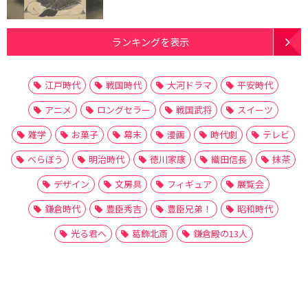
ランキングを表示
江戸時代
戦国時代
大河ドラマ
平安時代
アニメ
ロングセラー
戦国武将
スイーツ
雑学
お菓子
幕末
漫画
時代劇
テレビ
べらぼう
明治時代
徳川家康
織田信長
抹茶
デザイン
文房具
フィギュア
展覧会
鎌倉時代
豊臣秀吉
豊臣兄弟！
昭和時代
光る君へ
葛飾北斎
鎌倉殿の13人