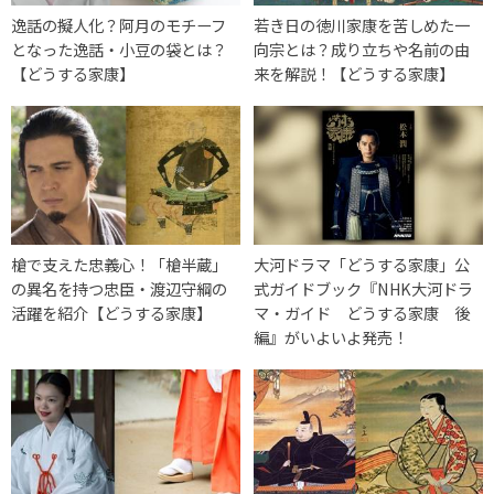
逸話の擬人化？阿月のモチーフ
若き日の徳川家康を苦しめた一
となった逸話・小豆の袋とは？
向宗とは？成り立ちや名前の由
【どうする家康】
来を解説！【どうする家康】
槍で支えた忠義心！「槍半蔵」
大河ドラマ「どうする家康」公
の異名を持つ忠臣・渡辺守綱の
式ガイドブック『NHK大河ドラ
活躍を紹介【どうする家康】
マ・ガイド どうする家康 後
編』がいよいよ発売！