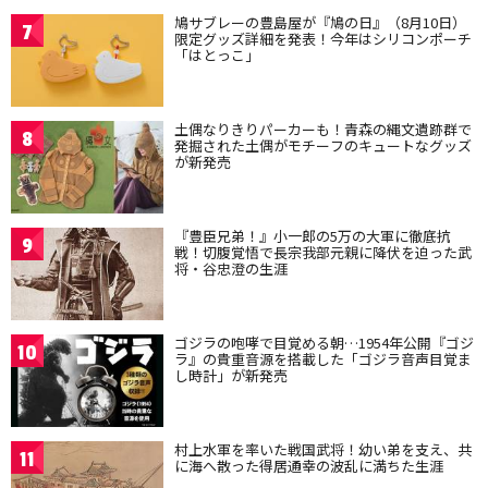
鳩サブレーの豊島屋が『鳩の日』（8月10日）
7
限定グッズ詳細を発表！今年はシリコンポーチ
「はとっこ」
土偶なりきりパーカーも！青森の縄文遺跡群で
8
発掘された土偶がモチーフのキュートなグッズ
が新発売
『豊臣兄弟！』小一郎の5万の大軍に徹底抗
9
戦！切腹覚悟で長宗我部元親に降伏を迫った武
将・谷忠澄の生涯
ゴジラの咆哮で目覚める朝…1954年公開『ゴジ
10
ラ』の貴重音源を搭載した「ゴジラ音声目覚ま
し時計」が新発売
村上水軍を率いた戦国武将！幼い弟を支え、共
11
に海へ散った得居通幸の波乱に満ちた生涯