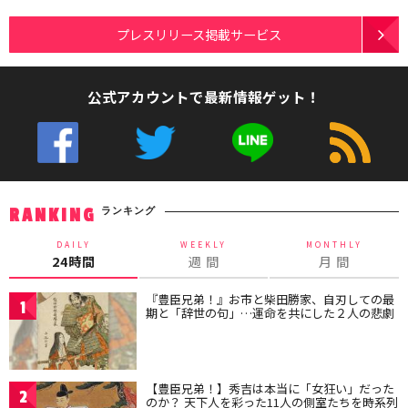
プレスリリース掲載サービス
公式アカウントで最新情報ゲット！
ランキング
RANKING
DAILY
WEEKLY
MONTHLY
24時間
週 間
月 間
『豊臣兄弟！』お市と柴田勝家、自刃しての最
1
期と「辞世の句」…運命を共にした２人の悲劇
【豊臣兄弟！】秀吉は本当に「女狂い」だった
2
のか？ 天下人を彩った11人の側室たちを時系列