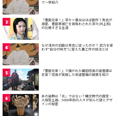
で一挙紹介
『豊臣兄弟！』茶々＝悪女はほぼ創作？秀吉が
3
溺愛、豊臣家滅亡を背負わされた茶々(井上和)
の壮絶すぎる生涯
なぜ浅井の旧臣は秀吉に従ったのか？ 武力を使
4
わず“自分の味方”に変えた裏工作の技法とは
『豊臣兄弟！』で描かれた織田信長の道普請は
5
史実？信長が実施した街道整備の施策を紹介
あの装飾は「炎」ではない？縄文時代の国宝・
6
火焔型土器、5000年前の人々が刻んだ謎とデザ
インの秘密