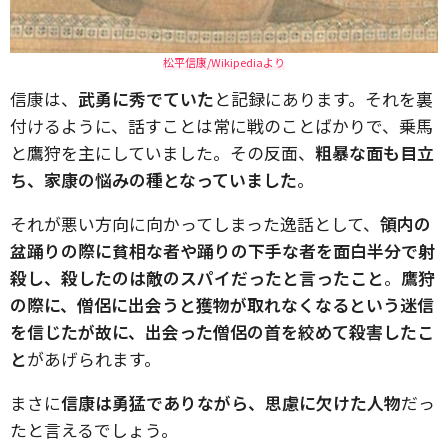
松平信康/Wikipediaより
信康は、
武勇に秀でていた
と記録にあります。それを裏
付けるように、話すことは常に戦のことばかりで、乗馬
と鷹狩を主にしていました。その反面、
粗暴な面も目立
ち、家康の悩みの種となっていました
。
それが悪い方向に向かってしまった逸話として、
領内の
盆踊りの際に貧相な者や踊りの下手な者を面白半分で射
殺し、殺したのは敵のスパイだったと言ったこと
。
鷹狩
の際に、僧侶に出会うと獲物が取れなくなるという迷信
を信じたが故に、出会った僧侶の首を絞めて殺害したこ
と
があげられます。
まさに
信康は勇猛でありながら、思慮に欠けた人物
だっ
たと言えるでしょう。