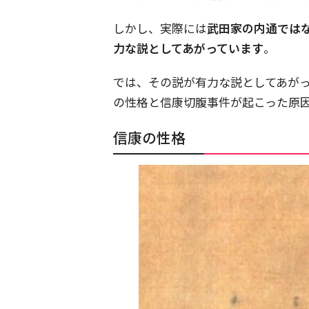
しかし、実際には
武田家の内通では
力な説としてあがっています
。
では、その説が有力な説としてあが
の性格と信康切腹事件が起こった原
信康の性格