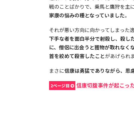
戦のことばかりで、乗馬と鷹狩を主
家康の悩みの種となっていました
。
それが悪い方向に向かってしまった
下手な者を面白半分で射殺し、殺し
に、僧侶に出会うと獲物が取れなく
首を絞めて殺害したこと
があげられ
まさに
信康は勇猛でありながら、思
信康切腹事件が起こっ
2ページ目