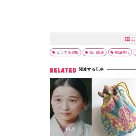
こ
どうする家康
徳川家康
戦国時代
関連する記事
RELATED