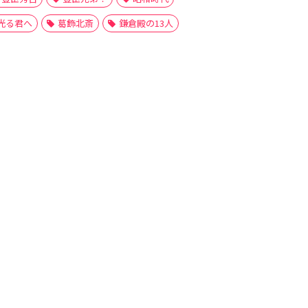
光る君へ
葛飾北斎
鎌倉殿の13人