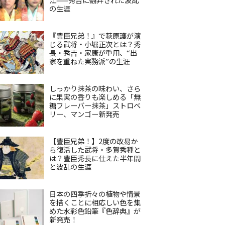
の生涯
『豊臣兄弟！』で萩原護が演
じる武将・小堀正次とは？秀
長・秀吉・家康が重用、“出
家を重ねた実務派”の生涯
しっかり抹茶の味わい、さら
に果実の香りも楽しめる「無
糖フレーバー抹茶」ストロベ
リー、マンゴー新発売
【豊臣兄弟！】2度の改易か
ら復活した武将・多賀秀種と
は？豊臣秀長に仕えた半年間
と波乱の生涯
日本の四季折々の植物や情景
を描くことに相応しい色を集
めた水彩色鉛筆『色辞典』が
新発売！