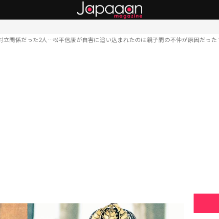
対立関係だった2人…松平信康が自害に追い込まれたのは親子間の不仲が原因だった