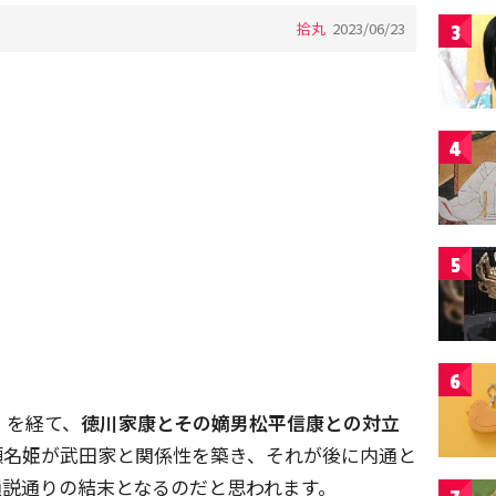
拾丸
2023/06/23
3
4
5
6
」を経て、
徳川家康とその嫡男松平信康との対立
瀬名姫が武田家と関係性を築き、それが後に内通と
通説通りの結末となるのだと思われます。