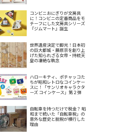
コンビニおにぎりが文房具
に！コンビニの定番商品をモ
チーフにした文房具シリーズ
『ジムマート』誕生
世界遺産決定で脚光！日本初
の巨大都城・藤原京を創り上
げた知られざる女帝・持統天
皇の凄絶な執念
ハローキティ、ポチャッコた
ちが昭和レトロなコインケー
スに！「サンリオキャラクタ
ーズ コインケース」第２弾
自転車を持つだけで税金？ 昭
和まで続いた「自転車税」の
意外な歴史と脱税が横行した
理由