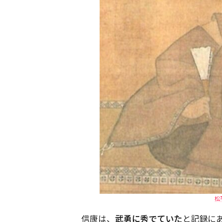
松
信康は、
武勇に秀でていた
と記録に