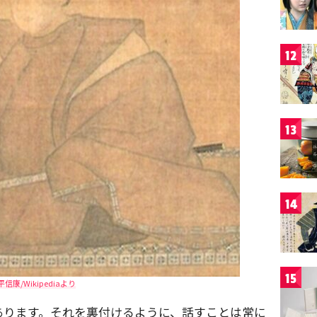
12
13
14
15
平信康/Wikipediaより
あります。それを裏付けるように、話すことは常に