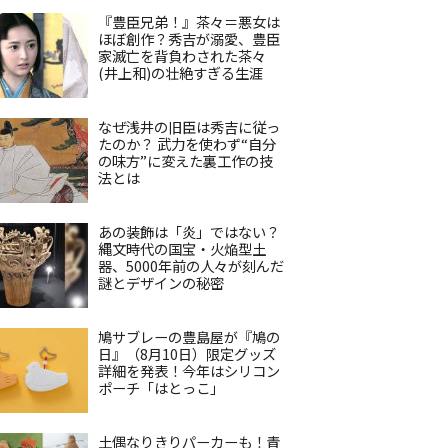
『豊臣兄弟！』茶々＝悪女は
ほぼ創作？秀吉が溺愛、豊臣
家滅亡を背負わされた茶々
(井上和)の壮絶すぎる生涯
なぜ浅井の旧臣は秀吉に従っ
たのか？ 武力を使わず“自分
の味方”に変えた裏工作の技
法とは
あの装飾は「炎」ではない？
縄文時代の国宝・火焔型土
器、5000年前の人々が刻んだ
謎とデザインの秘密
鳩サブレーの豊島屋が『鳩の
日』（8月10日）限定グッズ
詳細を発表！今年はシリコン
ポーチ「はとっこ」
土偶なりきりパーカーも！青