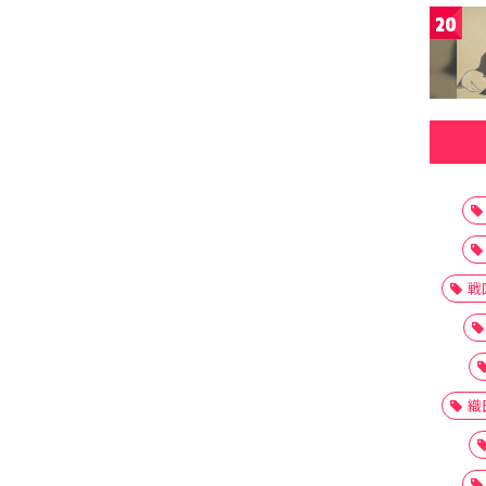
20
戦
織