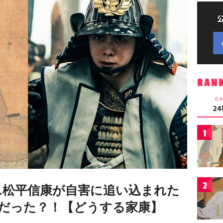
RAN
DA
2
1
2
…松平信康が自害に追い込まれた
だった？！【どうする家康】