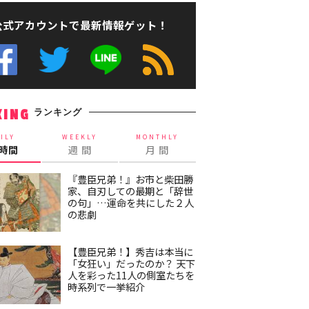
公式アカウントで最新情報ゲット！
ランキング
KING
ILY
WEEKLY
MONTHLY
4時間
週 間
月 間
『豊臣兄弟！』お市と柴田勝
家、自刃しての最期と「辞世
の句」…運命を共にした２人
の悲劇
【豊臣兄弟！】秀吉は本当に
「女狂い」だったのか？ 天下
人を彩った11人の側室たちを
時系列で一挙紹介