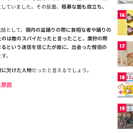
にしていました。その反面、
粗暴な面も目立ち、
16
逸話として、
領内の盆踊りの際に貧相な者や踊りの
たのは敵のスパイだったと言ったこと
。
鷹狩の際
17
なるという迷信を信じたが故に、出会った僧侶の
ます。
慮に欠けた人物
だったと言えるでしょう。
18
た原因
19