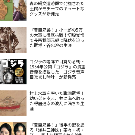
森の縄文遺跡群で発掘された
土偶がモチーフのキュートな
グッズが新発売
『豊臣兄弟！』小一郎の5万
の大軍に徹底抗戦！切腹覚悟
で長宗我部元親に降伏を迫っ
た武将・谷忠澄の生涯
ゴジラの咆哮で目覚める朝…
1954年公開『ゴジラ』の貴重
音源を搭載した「ゴジラ音声
目覚まし時計」が新発売
村上水軍を率いた戦国武将！
幼い弟を支え、共に海へ散っ
た得居通幸の波乱に満ちた生
涯
『豊臣兄弟！』後半の鍵を握
る「浅井三姉妹」茶々・初・
江——秀吉に翻弄された波乱