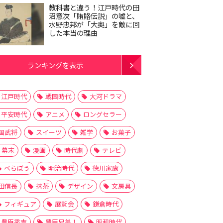
教科書と違う！江戸時代の田
沼意次「賄賂伝説」の嘘と、
水野忠邦が「大奥」を敵に回
した本当の理由
ランキングを表示
江戸時代
戦国時代
大河ドラマ
平安時代
アニメ
ロングセラー
国武将
スイーツ
雑学
お菓子
幕末
漫画
時代劇
テレビ
べらぼう
明治時代
徳川家康
田信長
抹茶
デザイン
文房具
フィギュア
展覧会
鎌倉時代
豊臣秀吉
豊臣兄弟！
昭和時代