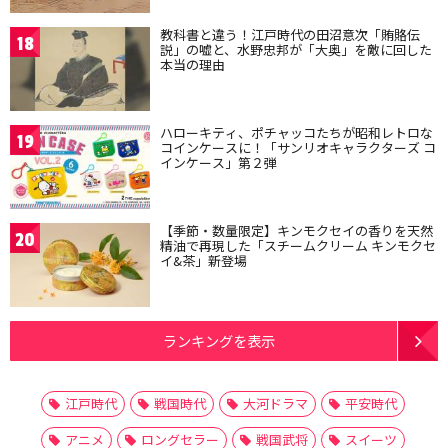
教科書と違う！江戸時代の田沼意次「賄賂伝
18
説」の嘘と、水野忠邦が「大奥」を敵に回した
本当の理由
ハローキティ、ポチャッコたちが昭和レトロな
19
コインケースに！「サンリオキャラクターズ コ
インケース」第２弾
【季節・数量限定】キンモクセイの香りを天然
20
精油で再現した「スチームクリーム キンモクセ
イ&茶」新登場
ランキングを表示
江戸時代
戦国時代
大河ドラマ
平安時代
アニメ
ロングセラー
戦国武将
スイーツ