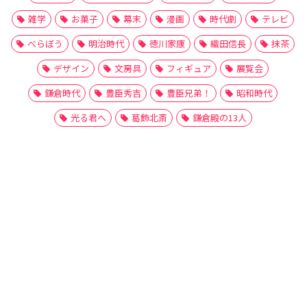
雑学
お菓子
幕末
漫画
時代劇
テレビ
べらぼう
明治時代
徳川家康
織田信長
抹茶
デザイン
文房具
フィギュア
展覧会
鎌倉時代
豊臣秀吉
豊臣兄弟！
昭和時代
光る君へ
葛飾北斎
鎌倉殿の13人