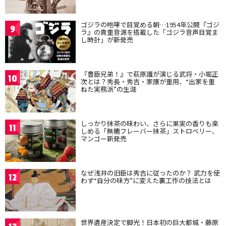
ゴジラの咆哮で目覚める朝…1954年公開『ゴジ
9
ラ』の貴重音源を搭載した「ゴジラ音声目覚ま
し時計」が新発売
『豊臣兄弟！』で萩原護が演じる武将・小堀正
10
次とは？秀長・秀吉・家康が重用、“出家を重
ねた実務派”の生涯
しっかり抹茶の味わい、さらに果実の香りも楽
11
しめる「無糖フレーバー抹茶」ストロベリー、
マンゴー新発売
なぜ浅井の旧臣は秀吉に従ったのか？ 武力を使
12
わず“自分の味方”に変えた裏工作の技法とは
世界遺産決定で脚光！日本初の巨大都城・藤原