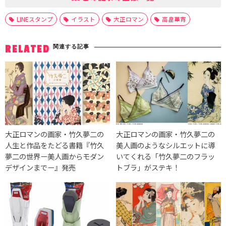
LINEスタンプ
イラスト
大正ロマン
高畠華宵
関連する記事
RELATED
大正ロマンの画家・竹久夢二の
大正ロマンの画家・竹久夢二の
人生と作品をたどる書籍『竹久
美人画のようなシルエットに導
夢二の世界ー美人画からモダン
いてくれる「竹久夢二のフラッ
デザインまでー』発売
トブラ」がステキ！