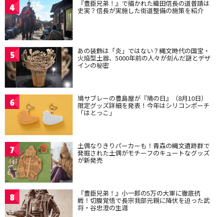
『豊臣兄弟！』で描かれた織田信長の道普請は
4
史実？信長が実施した街道整備の施策を紹介
あの装飾は「炎」ではない？縄文時代の国宝・
5
火焔型土器、5000年前の人々が刻んだ謎とデザ
インの秘密
鳩サブレーの豊島屋が『鳩の日』（8月10日）
6
限定グッズ詳細を発表！今年はシリコンポーチ
「はとっこ」
土偶なりきりパーカーも！青森の縄文遺跡群で
7
発掘された土偶がモチーフのキュートなグッズ
が新発売
『豊臣兄弟！』小一郎の5万の大軍に徹底抗
8
戦！切腹覚悟で長宗我部元親に降伏を迫った武
将・谷忠澄の生涯