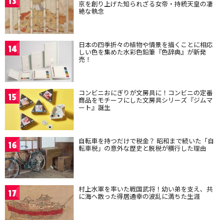
13
京を創り上げた知られざる女帝・持統天皇の凄
絶な執念
日本の四季折々の植物や情景を描くことに相応
14
しい色を集めた水彩色鉛筆『色辞典』が新発
売！
コンビニおにぎりが文房具に！コンビニの定番
15
商品をモチーフにした文房具シリーズ『ジムマ
ート』誕生
自転車を持つだけで税金？ 昭和まで続いた「自
16
転車税」の意外な歴史と脱税が横行した理由
村上水軍を率いた戦国武将！幼い弟を支え、共
17
に海へ散った得居通幸の波乱に満ちた生涯