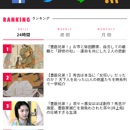
ランキング
RANKING
DAILY
WEEKLY
MONTHLY
24時間
週 間
月 間
『豊臣兄弟！』お市と柴田勝家、自刃しての最
1
期と「辞世の句」…運命を共にした２人の悲劇
【豊臣兄弟！】秀吉は本当に「女狂い」だった
2
のか？ 天下人を彩った11人の側室たちを時系列
で一挙紹介
『豊臣兄弟！』茶々＝悪女はほぼ創作？秀吉が
3
溺愛、豊臣家滅亡を背負わされた茶々(井上和)
の壮絶すぎる生涯