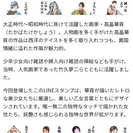
大正時代〜昭和時代に掛けて活躍した画家・高畠華宵
（たかばたけかしょう）。人物画を多く手がけた高畠華
宵の作品は西洋のテイストを多く取り入れつつも、異国
情緒に溢れた作風が魅力的。
少年少女向け雑誌や婦人向け雑誌の挿絵なども手がけ、
当時、人気画家であった竹久夢二らとともに活躍しまし
た。
今回登場したこのLINEスタンプは、華宵が描いたレトロ
な美少女たちに厳選し、美しい乙女言葉とともにデザイ
ンされています。唯一無二の独特なタッチで描かれた女
性たち、妖艶さも感じられる独特な世界が拡がります。