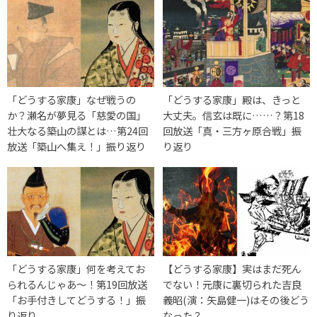
「どうする家康」なぜ戦うの
「どうする家康」殿は、きっと
か？瀬名が夢見る「慈愛の国」
大丈夫。信玄は既に……？第18
壮大なる築山の謀とは…第24回
回放送「真・三方ヶ原合戦」振
放送「築山へ集え！」振り返り
り返り
「どうする家康」何を考えてお
【どうする家康】実はまだ死ん
られるんじゃあ～！第19回放送
でない！元康に裏切られた吉良
「お手付きしてどうする！」振
義昭(演：矢島健一)はその後どう
り返り
なった？