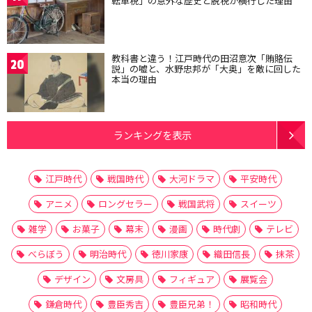
転車税」の意外な歴史と脱税が横行した理由
教科書と違う！江戸時代の田沼意次「賄賂伝
20
説」の嘘と、水野忠邦が「大奥」を敵に回した
本当の理由
ランキングを表示
江戸時代
戦国時代
大河ドラマ
平安時代
アニメ
ロングセラー
戦国武将
スイーツ
雑学
お菓子
幕末
漫画
時代劇
テレビ
べらぼう
明治時代
徳川家康
織田信長
抹茶
デザイン
文房具
フィギュア
展覧会
鎌倉時代
豊臣秀吉
豊臣兄弟！
昭和時代