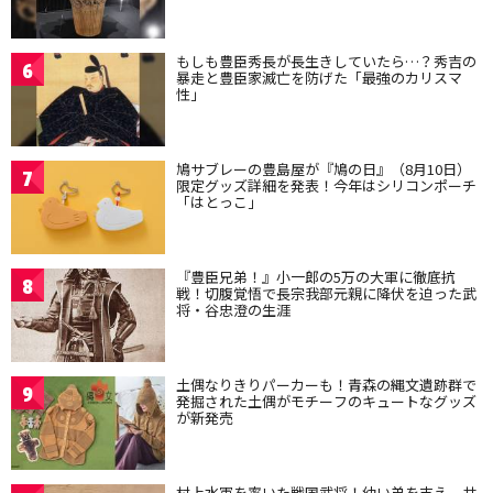
もしも豊臣秀長が長生きしていたら…？秀吉の
6
暴走と豊臣家滅亡を防げた「最強のカリスマ
性」
鳩サブレーの豊島屋が『鳩の日』（8月10日）
7
限定グッズ詳細を発表！今年はシリコンポーチ
「はとっこ」
『豊臣兄弟！』小一郎の5万の大軍に徹底抗
8
戦！切腹覚悟で長宗我部元親に降伏を迫った武
将・谷忠澄の生涯
土偶なりきりパーカーも！青森の縄文遺跡群で
9
発掘された土偶がモチーフのキュートなグッズ
が新発売
村上水軍を率いた戦国武将！幼い弟を支え、共