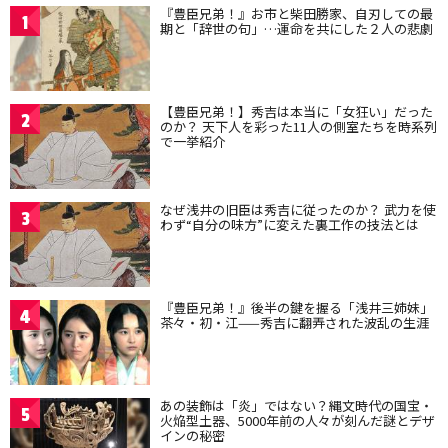
『豊臣兄弟！』お市と柴田勝家、自刃しての最
1
期と「辞世の句」…運命を共にした２人の悲劇
【豊臣兄弟！】秀吉は本当に「女狂い」だった
2
のか？ 天下人を彩った11人の側室たちを時系列
で一挙紹介
なぜ浅井の旧臣は秀吉に従ったのか？ 武力を使
3
わず“自分の味方”に変えた裏工作の技法とは
『豊臣兄弟！』後半の鍵を握る「浅井三姉妹」
4
茶々・初・江——秀吉に翻弄された波乱の生涯
あの装飾は「炎」ではない？縄文時代の国宝・
5
火焔型土器、5000年前の人々が刻んだ謎とデザ
インの秘密