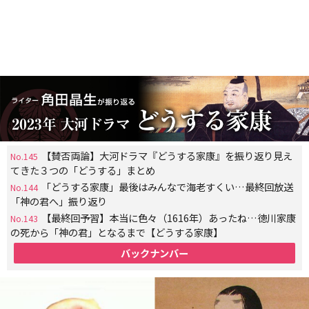
【賛否両論】大河ドラマ『どうする家康』を振り返り見え
No.145
てきた３つの「どうする」まとめ
「どうする家康」最後はみんなで海老すくい…最終回放送
No.144
「神の君へ」振り返り
【最終回予習】本当に色々（1616年）あったね…徳川家康
No.143
の死から「神の君」となるまで【どうする家康】
バックナンバー