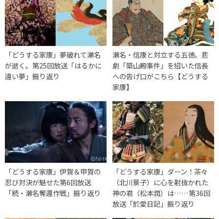
「どうする家康」夢破れて瀬名
瀬名・信康と対立する五徳。悲
が逝く。第25回放送「はるかに
劇「築山殿事件」を招いた信長
遠い夢」振り返り
への告げ口がこちら【どうする
家康】
「どうする家康」伊賀＆甲賀の
「どうする家康」ダーン！茶々
忍び対決が魅せた第6回放送
（北川景子）に心を射抜かれた
「続・瀬名奪還作戦」振り返り
神の君（松本潤）は……第36回
放送「於愛日記」振り返り