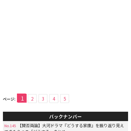
1
2
3
4
5
ページ:
バックナンバー
【賛否両論】大河ドラマ『どうする家康』を振り返り見え
No.145