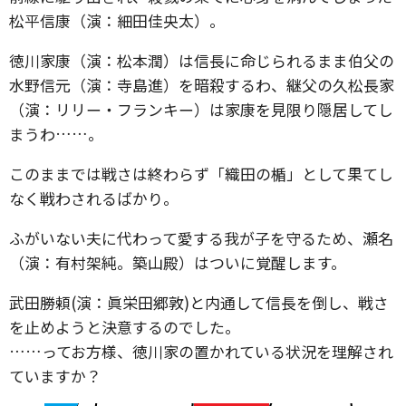
松平信康（演：細田佳央太）。
徳川家康（演：松本潤）は信長に命じられるまま伯父の
水野信元（演：寺島進）を暗殺するわ、継父の久松長家
（演：リリー・フランキー）は家康を見限り隠居してし
まうわ……。
このままでは戦さは終わらず「織田の楯」として果てし
なく戦わされるばかり。
ふがいない夫に代わって愛する我が子を守るため、瀬名
（演：有村架純。築山殿）はついに覚醒します。
武田勝頼(演：眞栄田郷敦)と内通して信長を倒し、戦さ
を止めようと決意するのでした。
……ってお方様、徳川家の置かれている状況を理解され
ていますか？