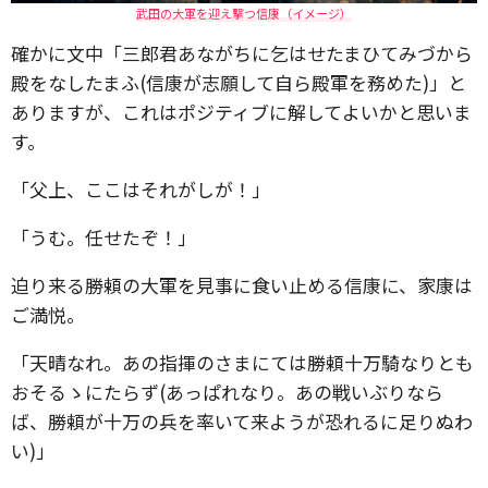
武田の大軍を迎え撃つ信康（イメージ）
確かに文中「三郎君あながちに乞はせたまひてみづから
殿をなしたまふ(信康が志願して自ら殿軍を務めた)」と
ありますが、これはポジティブに解してよいかと思いま
す。
「父上、ここはそれがしが！」
「うむ。任せたぞ！」
迫り来る勝頼の大軍を見事に食い止める信康に、家康は
ご満悦。
「天晴なれ。あの指揮のさまにては勝頼十万騎なりとも
おそるゝにたらず(あっぱれなり。あの戦いぶりなら
ば、勝頼が十万の兵を率いて来ようが恐れるに足りぬわ
い)」