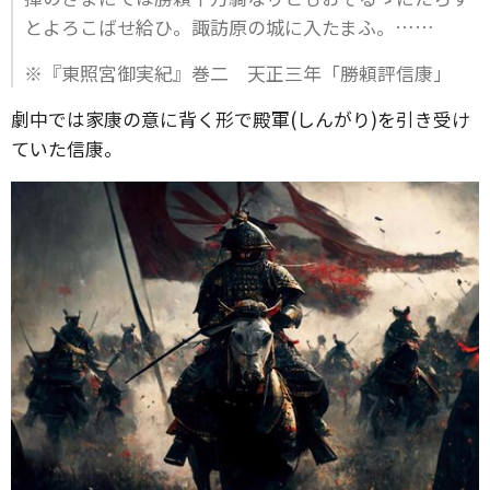
とよろこばせ給ひ。諏訪原の城に入たまふ。……
※『東照宮御実紀』巻二 天正三年「勝頼評信康」
劇中では家康の意に背く形で殿軍(しんがり)を引き受け
ていた信康。