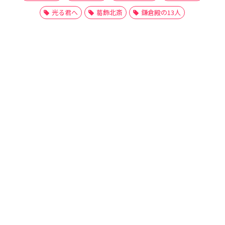
光る君へ
葛飾北斎
鎌倉殿の13人