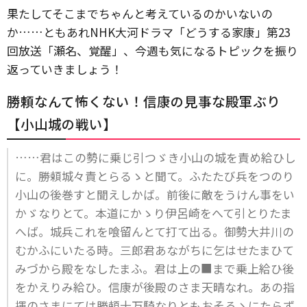
果たしてそこまでちゃんと考えているのかいないの
か……ともあれNHK大河ドラマ「どうする家康」第23
回放送「瀬名、覚醒」、今週も気になるトピックを振り
返っていきましょう！
勝頼なんて怖くない！信康の見事な殿軍ぶり
【小山城の戦い】
……君はこの勢に乗じ引つゞき小山の城を責め給ひし
に。勝頼城々責とらるゝと聞て。ふたたび兵をつのり
小山の後巻すと聞えしかば。前後に敵をうけん事をい
かゞなりとて。本道にかゝり伊呂崎をへて引とりたま
へば。城兵これを喰留んとて打て出る。御勢大井川の
むかふにいたる時。三郎君あながちに乞はせたまひて
みづから殿をなしたまふ。君は上の■まで乗上給ひ後
をかえりみ給ひ。信康が後殿のさま天晴なれ。あの指
揮のさまにては勝頼十万騎なりともおそるゝにたらず