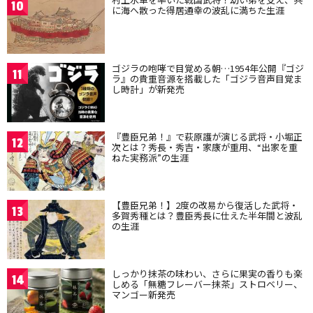
10
に海へ散った得居通幸の波乱に満ちた生涯
ゴジラの咆哮で目覚める朝…1954年公開『ゴジ
11
ラ』の貴重音源を搭載した「ゴジラ音声目覚ま
し時計」が新発売
『豊臣兄弟！』で萩原護が演じる武将・小堀正
12
次とは？秀長・秀吉・家康が重用、“出家を重
ねた実務派”の生涯
【豊臣兄弟！】2度の改易から復活した武将・
13
多賀秀種とは？豊臣秀長に仕えた半年間と波乱
の生涯
しっかり抹茶の味わい、さらに果実の香りも楽
14
しめる「無糖フレーバー抹茶」ストロベリー、
マンゴー新発売