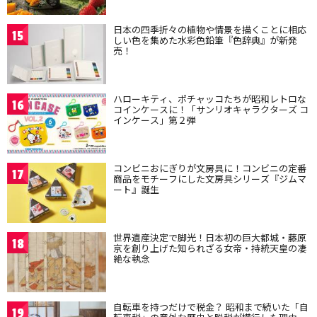
日本の四季折々の植物や情景を描くことに相応
15
しい色を集めた水彩色鉛筆『色辞典』が新発
売！
ハローキティ、ポチャッコたちが昭和レトロな
16
コインケースに！「サンリオキャラクターズ コ
インケース」第２弾
コンビニおにぎりが文房具に！コンビニの定番
17
商品をモチーフにした文房具シリーズ『ジムマ
ート』誕生
世界遺産決定で脚光！日本初の巨大都城・藤原
18
京を創り上げた知られざる女帝・持統天皇の凄
絶な執念
自転車を持つだけで税金？ 昭和まで続いた「自
19