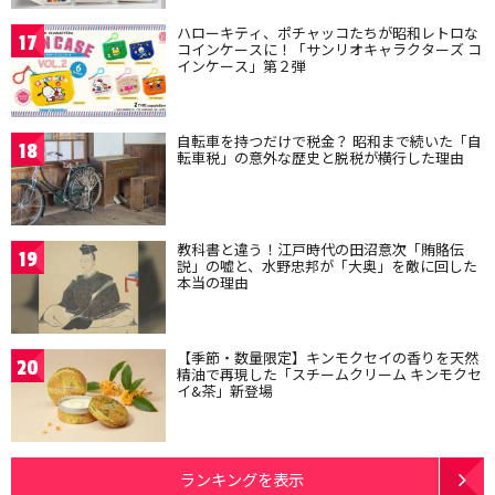
ハローキティ、ポチャッコたちが昭和レトロな
17
コインケースに！「サンリオキャラクターズ コ
インケース」第２弾
自転車を持つだけで税金？ 昭和まで続いた「自
18
転車税」の意外な歴史と脱税が横行した理由
教科書と違う！江戸時代の田沼意次「賄賂伝
19
説」の嘘と、水野忠邦が「大奥」を敵に回した
本当の理由
【季節・数量限定】キンモクセイの香りを天然
20
精油で再現した「スチームクリーム キンモクセ
イ&茶」新登場
ランキングを表示