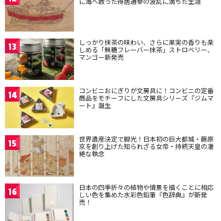
に海へ散った得居通幸の波乱に満ちた生涯
しっかり抹茶の味わい、さらに果実の香りも楽
13
しめる「無糖フレーバー抹茶」ストロベリー、
マンゴー新発売
コンビニおにぎりが文房具に！コンビニの定番
14
商品をモチーフにした文房具シリーズ『ジムマ
ート』誕生
世界遺産決定で脚光！日本初の巨大都城・藤原
15
京を創り上げた知られざる女帝・持統天皇の凄
絶な執念
日本の四季折々の植物や情景を描くことに相応
16
しい色を集めた水彩色鉛筆『色辞典』が新発
売！