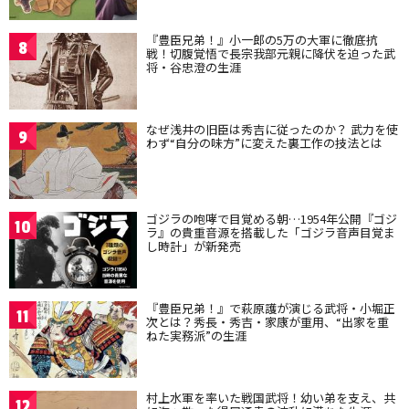
『豊臣兄弟！』小一郎の5万の大軍に徹底抗
8
戦！切腹覚悟で長宗我部元親に降伏を迫った武
将・谷忠澄の生涯
なぜ浅井の旧臣は秀吉に従ったのか？ 武力を使
9
わず“自分の味方”に変えた裏工作の技法とは
ゴジラの咆哮で目覚める朝…1954年公開『ゴジ
10
ラ』の貴重音源を搭載した「ゴジラ音声目覚ま
し時計」が新発売
『豊臣兄弟！』で萩原護が演じる武将・小堀正
11
次とは？秀長・秀吉・家康が重用、“出家を重
ねた実務派”の生涯
村上水軍を率いた戦国武将！幼い弟を支え、共
12