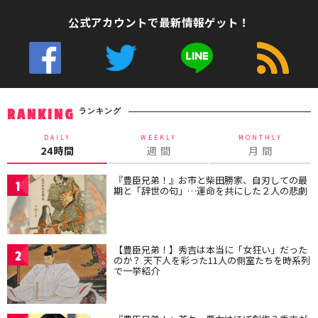
公式アカウントで最新情報ゲット！
ランキング
RANKING
DAILY
WEEKLY
MONTHLY
24時間
週 間
月 間
『豊臣兄弟！』お市と柴田勝家、自刃しての最
1
期と「辞世の句」…運命を共にした２人の悲劇
【豊臣兄弟！】秀吉は本当に「女狂い」だった
2
のか？ 天下人を彩った11人の側室たちを時系列
で一挙紹介