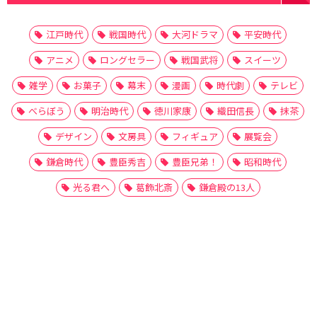
江戸時代
戦国時代
大河ドラマ
平安時代
アニメ
ロングセラー
戦国武将
スイーツ
雑学
お菓子
幕末
漫画
時代劇
テレビ
べらぼう
明治時代
徳川家康
織田信長
抹茶
デザイン
文房具
フィギュア
展覧会
鎌倉時代
豊臣秀吉
豊臣兄弟！
昭和時代
光る君へ
葛飾北斎
鎌倉殿の13人