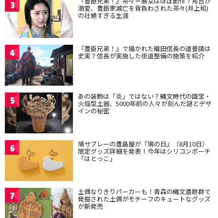
『豊臣兄弟！』茶々＝悪女はほぼ創作？秀吉が
3
溺愛、豊臣家滅亡を背負わされた茶々(井上和)
の壮絶すぎる生涯
『豊臣兄弟！』で描かれた織田信長の道普請は
4
史実？信長が実施した街道整備の施策を紹介
あの装飾は「炎」ではない？縄文時代の国宝・
5
火焔型土器、5000年前の人々が刻んだ謎とデザ
インの秘密
鳩サブレーの豊島屋が『鳩の日』（8月10日）
6
限定グッズ詳細を発表！今年はシリコンポーチ
「はとっこ」
土偶なりきりパーカーも！青森の縄文遺跡群で
7
発掘された土偶がモチーフのキュートなグッズ
が新発売