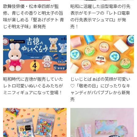
歌舞伎俳優・松本幸四郎が監
昭和に活躍した旧型電車の行先
修、青じその香りと明太子の旨
表示がモチーフの『レトロ電車
味が楽しめる「堅あげポテト 青
の行先表示マシュマロ』が発
じそ明太子味」新発売
売！
昭和時代に吉徳が販売していた
じぃじとばぁばの笑顔が可愛い
レトロ可愛いぬいぐるみたちが
♡「敬老の日」にぴったりなキ
ミニフィギュアになって登場！
ャンディがパパブブレから新発
売