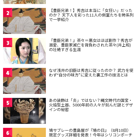
【豊臣兄弟！】秀吉は本当に「女狂い」だった
2
のか？ 天下人を彩った11人の側室たちを時系列
で一挙紹介
『豊臣兄弟！』茶々＝悪女はほぼ創作？秀吉が
3
溺愛、豊臣家滅亡を背負わされた茶々(井上和)
の壮絶すぎる生涯
なぜ浅井の旧臣は秀吉に従ったのか？ 武力を使
4
わず“自分の味方”に変えた裏工作の技法とは
あの装飾は「炎」ではない？縄文時代の国宝・
5
火焔型土器、5000年前の人々が刻んだ謎とデザ
インの秘密
鳩サブレーの豊島屋が『鳩の日』（8月10日）
6
限定グッズ詳細を発表！今年はシリコンポーチ