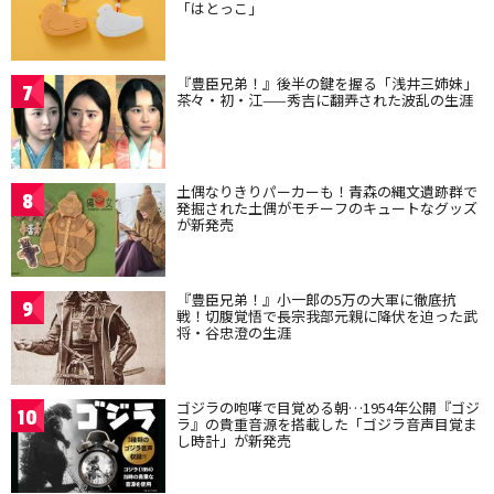
「はとっこ」
『豊臣兄弟！』後半の鍵を握る「浅井三姉妹」
7
茶々・初・江——秀吉に翻弄された波乱の生涯
土偶なりきりパーカーも！青森の縄文遺跡群で
8
発掘された土偶がモチーフのキュートなグッズ
が新発売
『豊臣兄弟！』小一郎の5万の大軍に徹底抗
9
戦！切腹覚悟で長宗我部元親に降伏を迫った武
将・谷忠澄の生涯
ゴジラの咆哮で目覚める朝…1954年公開『ゴジ
10
ラ』の貴重音源を搭載した「ゴジラ音声目覚ま
し時計」が新発売