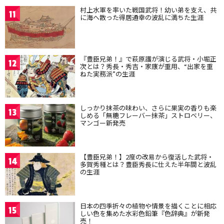
村上水軍を率いた戦国武将！幼い弟を支え、共
11
に海へ散った得居通幸の波乱に満ちた生涯
『豊臣兄弟！』で萩原護が演じる武将・小堀正
12
次とは？秀長・秀吉・家康が重用、“出家を重
ねた実務派”の生涯
しっかり抹茶の味わい、さらに果実の香りも楽
13
しめる「無糖フレーバー抹茶」ストロベリー、
マンゴー新発売
【豊臣兄弟！】2度の改易から復活した武将・
14
多賀秀種とは？豊臣秀長に仕えた半年間と波乱
の生涯
日本の四季折々の植物や情景を描くことに相応
15
しい色を集めた水彩色鉛筆『色辞典』が新発
売！