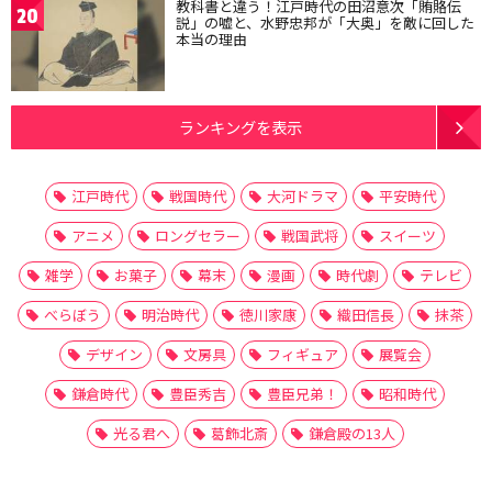
教科書と違う！江戸時代の田沼意次「賄賂伝
20
説」の嘘と、水野忠邦が「大奥」を敵に回した
本当の理由
ランキングを表示
江戸時代
戦国時代
大河ドラマ
平安時代
アニメ
ロングセラー
戦国武将
スイーツ
雑学
お菓子
幕末
漫画
時代劇
テレビ
べらぼう
明治時代
徳川家康
織田信長
抹茶
デザイン
文房具
フィギュア
展覧会
鎌倉時代
豊臣秀吉
豊臣兄弟！
昭和時代
光る君へ
葛飾北斎
鎌倉殿の13人