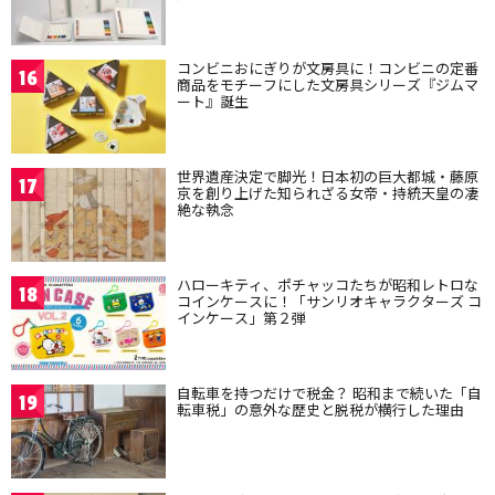
コンビニおにぎりが文房具に！コンビニの定番
16
商品をモチーフにした文房具シリーズ『ジムマ
ート』誕生
世界遺産決定で脚光！日本初の巨大都城・藤原
17
京を創り上げた知られざる女帝・持統天皇の凄
絶な執念
ハローキティ、ポチャッコたちが昭和レトロな
18
コインケースに！「サンリオキャラクターズ コ
インケース」第２弾
自転車を持つだけで税金？ 昭和まで続いた「自
19
転車税」の意外な歴史と脱税が横行した理由