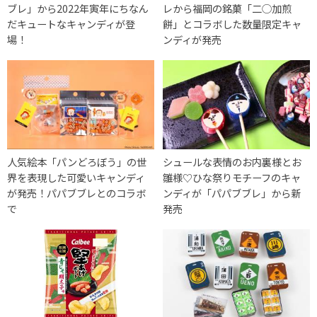
ブレ」から2022年寅年にちなん
レから福岡の銘菓「二◯加煎
だキュートなキャンディが登
餅」とコラボした数量限定キャ
場！
ンディが発売
人気絵本「パンどろぼう」の世
シュールな表情のお内裏様とお
界を表現した可愛いキャンディ
雛様♡ひな祭りモチーフのキャ
が発売！パパブブレとのコラボ
ンディが「パパブブレ」から新
で
発売