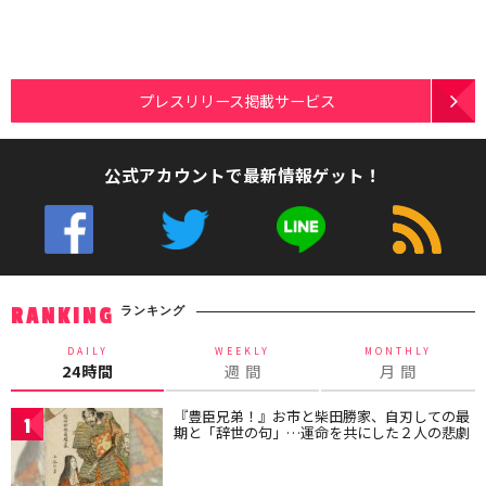
プレスリリース掲載サービス
公式アカウントで最新情報ゲット！
ランキング
RANKING
DAILY
WEEKLY
MONTHLY
24時間
週 間
月 間
『豊臣兄弟！』お市と柴田勝家、自刃しての最
1
期と「辞世の句」…運命を共にした２人の悲劇