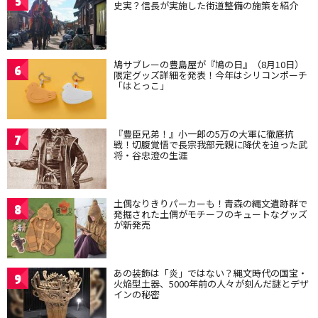
5
史実？信長が実施した街道整備の施策を紹介
鳩サブレーの豊島屋が『鳩の日』（8月10日）
6
限定グッズ詳細を発表！今年はシリコンポーチ
「はとっこ」
『豊臣兄弟！』小一郎の5万の大軍に徹底抗
7
戦！切腹覚悟で長宗我部元親に降伏を迫った武
将・谷忠澄の生涯
土偶なりきりパーカーも！青森の縄文遺跡群で
8
発掘された土偶がモチーフのキュートなグッズ
が新発売
あの装飾は「炎」ではない？縄文時代の国宝・
9
火焔型土器、5000年前の人々が刻んだ謎とデザ
インの秘密