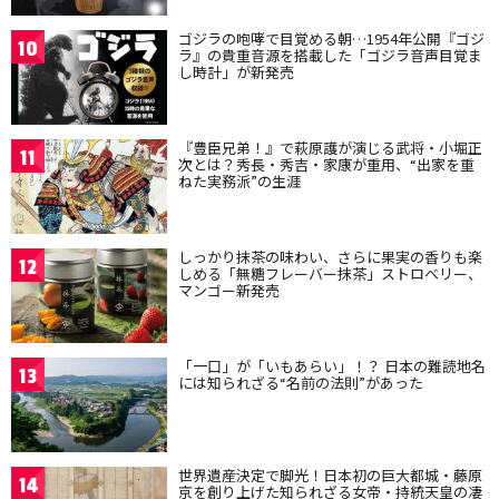
ゴジラの咆哮で目覚める朝…1954年公開『ゴジ
10
ラ』の貴重音源を搭載した「ゴジラ音声目覚ま
し時計」が新発売
『豊臣兄弟！』で萩原護が演じる武将・小堀正
11
次とは？秀長・秀吉・家康が重用、“出家を重
ねた実務派”の生涯
しっかり抹茶の味わい、さらに果実の香りも楽
12
しめる「無糖フレーバー抹茶」ストロベリー、
マンゴー新発売
「一口」が「いもあらい」！？ 日本の難読地名
13
には知られざる“名前の法則”があった
世界遺産決定で脚光！日本初の巨大都城・藤原
14
京を創り上げた知られざる女帝・持統天皇の凄