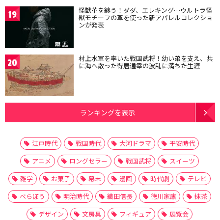
怪獣革を纏う！ダダ、エレキング…ウルトラ怪
19
獣モチーフの革を使った新アパレルコレクショ
ンが発表
村上水軍を率いた戦国武将！幼い弟を支え、共
20
に海へ散った得居通幸の波乱に満ちた生涯
ランキングを表示
江戸時代
戦国時代
大河ドラマ
平安時代
アニメ
ロングセラー
戦国武将
スイーツ
雑学
お菓子
幕末
漫画
時代劇
テレビ
べらぼう
明治時代
織田信長
徳川家康
抹茶
デザイン
文房具
フィギュア
展覧会