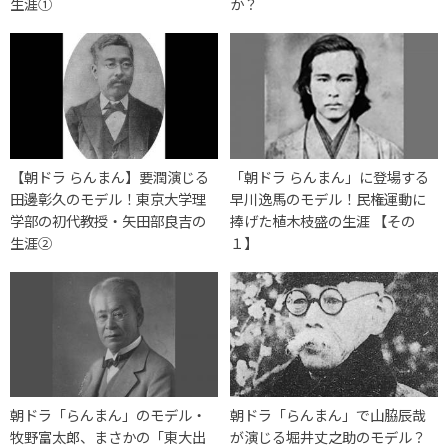
生涯①
か？
【朝ドラ らんまん】要潤演じる
「朝ドラ らんまん」に登場する
田邊彰久のモデル！東京大学理
早川逸馬のモデル！民権運動に
学部の初代教授・矢田部良吉の
捧げた植木枝盛の生涯 【その
生涯②
１】
朝ドラ「らんまん」のモデル・
朝ドラ「らんまん」で山脇辰哉
牧野富太郎、まさかの「東大出
が演じる堀井丈之助のモデル？