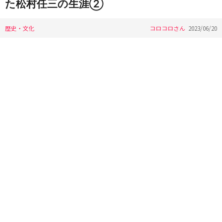
た松村任三の生涯②
歴史・文化
コロコロさん
2023/06/20