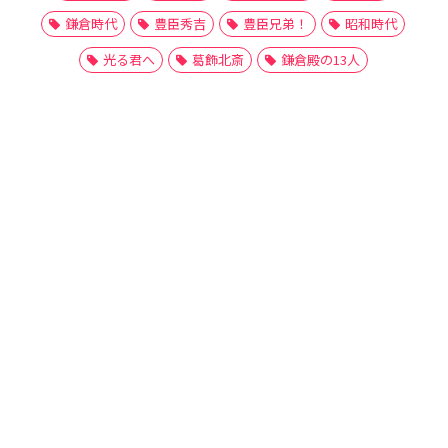
鎌倉時代
豊臣秀吉
豊臣兄弟！
昭和時代
光る君へ
葛飾北斎
鎌倉殿の13人