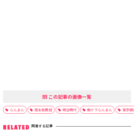
この記事の画像一覧
らんまん
徳永助教授
明治時代
朝ドラらんまん
東京開
関連する記事
RELATED