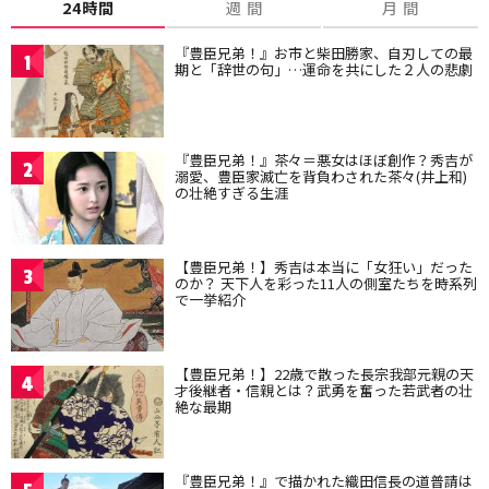
24時間
週 間
月 間
『豊臣兄弟！』お市と柴田勝家、自刃しての最
1
期と「辞世の句」…運命を共にした２人の悲劇
『豊臣兄弟！』茶々＝悪女はほぼ創作？秀吉が
2
溺愛、豊臣家滅亡を背負わされた茶々(井上和)
の壮絶すぎる生涯
【豊臣兄弟！】秀吉は本当に「女狂い」だった
3
のか？ 天下人を彩った11人の側室たちを時系列
で一挙紹介
【豊臣兄弟！】22歳で散った長宗我部元親の天
4
才後継者・信親とは？武勇を奮った若武者の壮
絶な最期
『豊臣兄弟！』で描かれた織田信長の道普請は