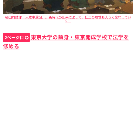
邨田丹陵作「大政奉還図」。新時代の到来によって、任三の環境も大きく変わってい
く…
東京大学の前身・東京開成学校で法学を
2ページ目
修める