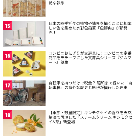
絶な執念
日本の四季折々の植物や情景を描くことに相応
15
しい色を集めた水彩色鉛筆『色辞典』が新発
売！
コンビニおにぎりが文房具に！コンビニの定番
16
商品をモチーフにした文房具シリーズ『ジムマ
ート』誕生
自転車を持つだけで税金？ 昭和まで続いた「自
17
転車税」の意外な歴史と脱税が横行した理由
【季節・数量限定】キンモクセイの香りを天然
18
精油で再現した「スチームクリーム キンモクセ
イ&茶」新登場