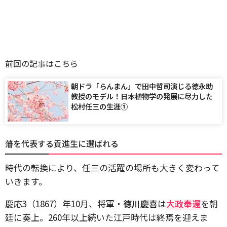
前回の記事はこちら
朝ドラ「らんまん」で田中哲司演じる徳永助
教授のモデル！日本植物学の発展に尽力した
松村任三の生涯①
藩を代表する貢進生に選ばれる
時代の転換により、任三の活躍の場所も大きく変わって
いきます。
慶応
3
（
1867
）年
10
月、将軍・
徳川慶喜
は
大政奉還
を朝
廷に奏上。
260
年以上続いた江戸時代は終焉を迎えま