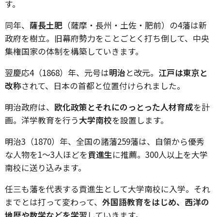
す。
同年、
薩長土肥
（薩摩・長州・土佐・肥前）の
4
藩は新
政府を樹立。旧幕府勢力をことごとく打ち倒して、中央
集権国家の体制を構築していきます。
翌慶応
4
（
1868
）年、元号は
明治
と改元。
江戸は東京と
改称
されて、日本の首都と位置付けられました。
明治政府は、
欧化政策とそれにのっとった人材育成
を計
画。洋学教育を行う
大学南校
を設置します。
明治
3
（
1870
）年、全国の諸藩
259
藩は、自領から優秀
な人物を
1
〜
3
人ほどを
貢進生
に推薦。
300
人以上を大学
南校に送り込みます。
任三も藩を代表する貢進生として大学南校に入学。それ
までとは打って変わって、
外国語教育をはじめ、西洋の
地歴や数学などを学習
していきます。