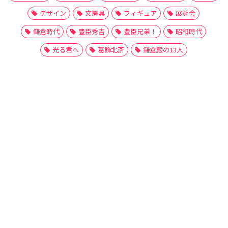
デザイン
文房具
フィギュア
展覧会
鎌倉時代
豊臣秀吉
豊臣兄弟！
昭和時代
光る君へ
葛飾北斎
鎌倉殿の13人