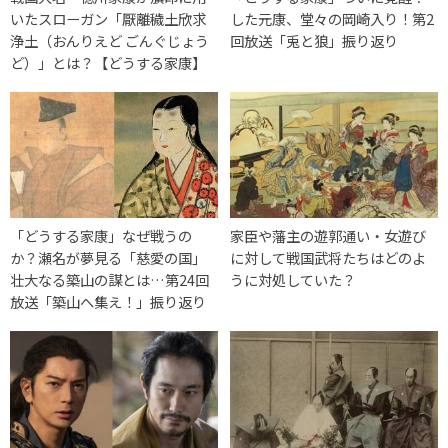
いたスローガン「厭離穢土欣求
した元康、堂々の岡崎入り！第2
浄土（おんりえど ごんぐじょう
回放送「兎と狼」振り返り
ど）」とは？【どうする家康】
「どうする家康」なぜ戦うの
家臣や藩主の遊郭通い・女遊び
か？瀬名が夢見る「慈愛の国」
に対して戦国武将たちはどのよ
壮大なる築山の謀とは…第24回
うに対処していた？
放送「築山へ集え！」振り返り