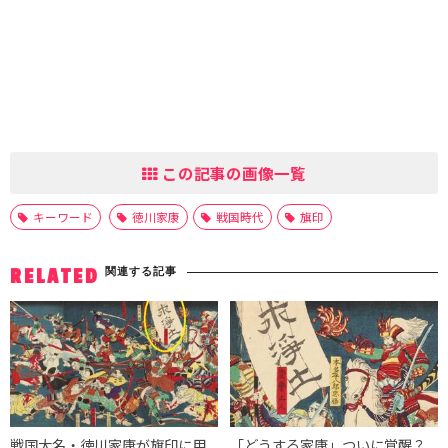
この記事の画像一覧
キーワード
徳川家康
戦国時代
旗印
関連する記事
RELATED
戦国大名・徳川家康が旗印に用
「どうする家康」ついに覚醒？