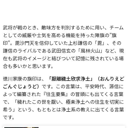
武将が戦のとき、敵味方を判別するために用い、チーム
としての威厳や士気を高める機能を持った陣旗の”旗
印”。毘沙門天を信仰していた上杉謙信の「毘」、その
謙信のライバルである武田信玄の「風林火山」など、現
在も武将のイメージと結びついて記憶に残されている場
合も多いかと思います。
徳川家康の旗印は、
「厭離穢土欣求浄土」（おんりえど
ごんぐじょうど）
です。この言葉は、平安時代、源信に
よって編纂された『往生要集』の冒頭にも出てくる言葉
で、「穢れたこの世を厭い、極楽浄土への往生を切実に
希う」という、もともとは浄土系の教えに出てくる言葉
です。