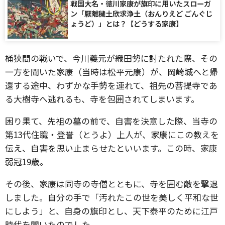
戦国大名・徳川家康が旗印に用いたスローガ
ン「厭離穢土欣求浄土（おんりえど ごんぐじ
ょうど）」とは？【どうする家康】
桶狭間の戦いで、今川義元が織田勢に討たれた際、その
一方を聞いた家康（当時は松平元康）が、岡崎城へと帰
還する途中、わずかな手勢を連れて、祖先の菩提寺であ
る大樹寺へ逃れるも、寺を包囲されてしまいます。
困り果て、先祖の墓の前で、自害を決意した際、当寺の
第13代住職・登誉（とうよ）上人が、家康にこの教えを
伝え、自害を思い止まらせたといいます。この時、家康
弱冠19歳。
その後、家康は同寺の寺僧とともに、寺を囲む敵を撃退
しました。自分の手で「汚れたこの世を美しく平和な世
にしよう」と、自身の旗印とし、天下泰平のために江戸
時代を開いたのでした。