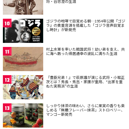
将・谷忠澄の生涯
ゴジラの咆哮で目覚める朝…1954年公開『ゴジ
10
ラ』の貴重音源を搭載した「ゴジラ音声目覚ま
し時計」が新発売
村上水軍を率いた戦国武将！幼い弟を支え、共
11
に海へ散った得居通幸の波乱に満ちた生涯
『豊臣兄弟！』で萩原護が演じる武将・小堀正
12
次とは？秀長・秀吉・家康が重用、“出家を重
ねた実務派”の生涯
しっかり抹茶の味わい、さらに果実の香りも楽
13
しめる「無糖フレーバー抹茶」ストロベリー、
マンゴー新発売