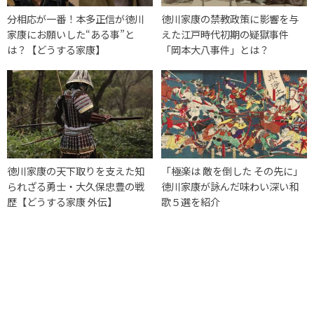
分相応が一番！本多正信が徳川
徳川家康の禁教政策に影響を与
家康にお願いした“ある事”と
えた江戸時代初期の疑獄事件
は？【どうする家康】
「岡本大八事件」とは？
徳川家康の天下取りを支えた知
「極楽は 敵を倒した その先に」
られざる勇士・大久保忠豊の戦
徳川家康が詠んだ味わい深い和
歴【どうする家康 外伝】
歌５選を紹介