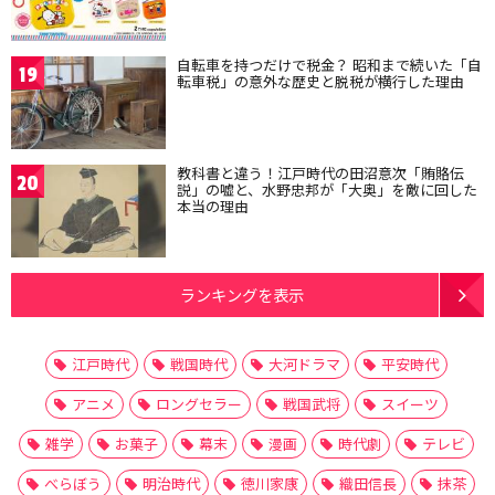
自転車を持つだけで税金？ 昭和まで続いた「自
19
転車税」の意外な歴史と脱税が横行した理由
教科書と違う！江戸時代の田沼意次「賄賂伝
20
説」の嘘と、水野忠邦が「大奥」を敵に回した
本当の理由
ランキングを表示
江戸時代
戦国時代
大河ドラマ
平安時代
アニメ
ロングセラー
戦国武将
スイーツ
雑学
お菓子
幕末
漫画
時代劇
テレビ
べらぼう
明治時代
徳川家康
織田信長
抹茶