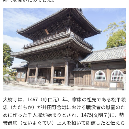
大樹寺は、1467（応仁元）年、家康の祖先である松平親
忠（ただちか）が井田野合戦における戦没者の慰霊のた
めに作った千人塚が始まりとされ、1475(文明７)に、勢
誉愚底（せいよぐてい）上人を招いて創建したと伝えら