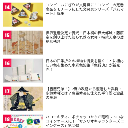
コンビニおにぎりが文房具に！コンビニの定番
14
商品をモチーフにした文房具シリーズ『ジムマ
ート』誕生
世界遺産決定で脚光！日本初の巨大都城・藤原
15
京を創り上げた知られざる女帝・持統天皇の凄
絶な執念
日本の四季折々の植物や情景を描くことに相応
16
しい色を集めた水彩色鉛筆『色辞典』が新発
売！
【豊臣兄弟！】2度の改易から復活した武将・
17
多賀秀種とは？豊臣秀長に仕えた半年間と波乱
の生涯
ハローキティ、ポチャッコたちが昭和レトロな
18
コインケースに！「サンリオキャラクターズ コ
インケース」第２弾