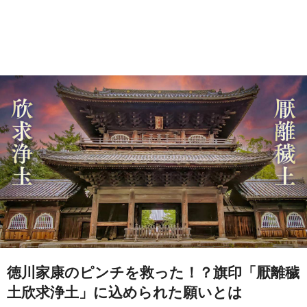
徳川家康のピンチを救った！？旗印「厭離穢
土欣求浄土」に込められた願いとは