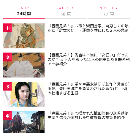
DAILY
WEEKLY
MONTHLY
24時間
週 間
月 間
『豊臣兄弟！』お市と柴田勝家、自刃しての最
1
期と「辞世の句」…運命を共にした２人の悲劇
【豊臣兄弟！】秀吉は本当に「女狂い」だった
2
のか？ 天下人を彩った11人の側室たちを時系列
で一挙紹介
『豊臣兄弟！』茶々＝悪女はほぼ創作？秀吉が
3
溺愛、豊臣家滅亡を背負わされた茶々(井上和)
の壮絶すぎる生涯
『豊臣兄弟！』で描かれた織田信長の道普請は
4
史実？信長が実施した街道整備の施策を紹介