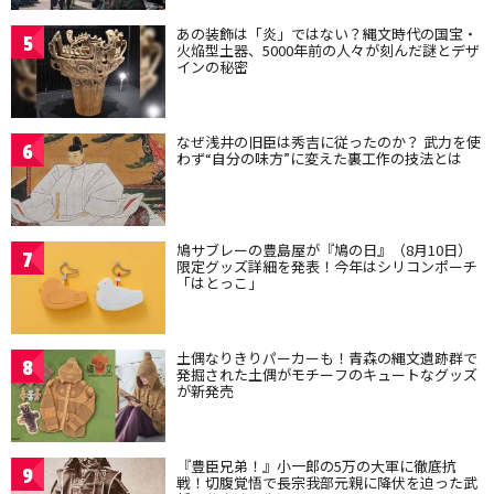
あの装飾は「炎」ではない？縄文時代の国宝・
5
火焔型土器、5000年前の人々が刻んだ謎とデザ
インの秘密
なぜ浅井の旧臣は秀吉に従ったのか？ 武力を使
6
わず“自分の味方”に変えた裏工作の技法とは
鳩サブレーの豊島屋が『鳩の日』（8月10日）
7
限定グッズ詳細を発表！今年はシリコンポーチ
「はとっこ」
土偶なりきりパーカーも！青森の縄文遺跡群で
8
発掘された土偶がモチーフのキュートなグッズ
が新発売
『豊臣兄弟！』小一郎の5万の大軍に徹底抗
9
戦！切腹覚悟で長宗我部元親に降伏を迫った武