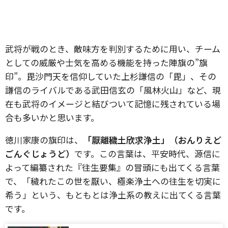
武将が戦のとき、敵味方を判別するために用い、チーム
としての威厳や士気を高める機能を持った陣旗の”旗
印”。毘沙門天を信仰していた上杉謙信の「毘」、その
謙信のライバルである武田信玄の「風林火山」など、現
在も武将のイメージと結びついて記憶に残されている場
合も多いかと思います。
徳川家康の旗印は、
「厭離穢土欣求浄土」（おんりえど
ごんぐじょうど）
です。この言葉は、平安時代、源信に
よって編纂された『往生要集』の冒頭にも出てくる言葉
で、「穢れたこの世を厭い、極楽浄土への往生を切実に
希う」という、もともとは浄土系の教えに出てくる言葉
です。