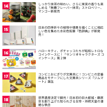
しっかり抹茶の味わい、さらに果実の香りも楽
14
しめる「無糖フレーバー抹茶」ストロベリー、
マンゴー新発売
日本の四季折々の植物や情景を描くことに相応
15
しい色を集めた水彩色鉛筆『色辞典』が新発
売！
ハローキティ、ポチャッコたちが昭和レトロな
16
コインケースに！「サンリオキャラクターズ コ
インケース」第２弾
コンビニおにぎりが文房具に！コンビニの定番
17
商品をモチーフにした文房具シリーズ『ジムマ
ート』誕生
世界遺産決定で脚光！日本初の巨大都城・藤原
18
京を創り上げた知られざる女帝・持統天皇の凄
絶な執念