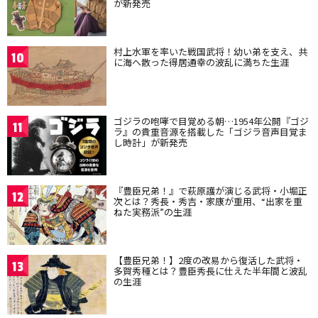
が新発売
村上水軍を率いた戦国武将！幼い弟を支え、共
10
に海へ散った得居通幸の波乱に満ちた生涯
ゴジラの咆哮で目覚める朝…1954年公開『ゴジ
11
ラ』の貴重音源を搭載した「ゴジラ音声目覚ま
し時計」が新発売
『豊臣兄弟！』で萩原護が演じる武将・小堀正
12
次とは？秀長・秀吉・家康が重用、“出家を重
ねた実務派”の生涯
【豊臣兄弟！】2度の改易から復活した武将・
13
多賀秀種とは？豊臣秀長に仕えた半年間と波乱
の生涯