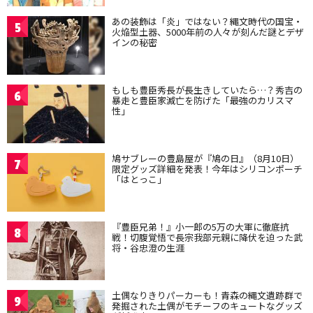
あの装飾は「炎」ではない？縄文時代の国宝・
5
火焔型土器、5000年前の人々が刻んだ謎とデザ
インの秘密
もしも豊臣秀長が長生きしていたら…？秀吉の
6
暴走と豊臣家滅亡を防げた「最強のカリスマ
性」
鳩サブレーの豊島屋が『鳩の日』（8月10日）
7
限定グッズ詳細を発表！今年はシリコンポーチ
「はとっこ」
『豊臣兄弟！』小一郎の5万の大軍に徹底抗
8
戦！切腹覚悟で長宗我部元親に降伏を迫った武
将・谷忠澄の生涯
土偶なりきりパーカーも！青森の縄文遺跡群で
9
発掘された土偶がモチーフのキュートなグッズ