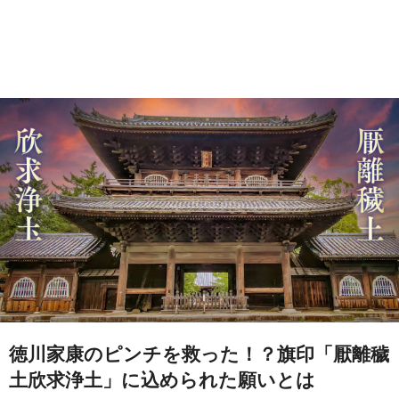
徳川家康のピンチを救った！？旗印「厭離穢
土欣求浄土」に込められた願いとは