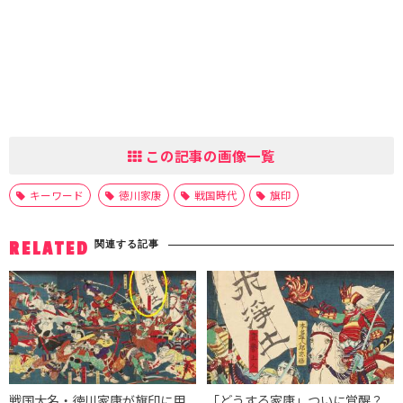
この記事の画像一覧
キーワード
徳川家康
戦国時代
旗印
関連する記事
RELATED
戦国大名・徳川家康が旗印に用
「どうする家康」ついに覚醒？