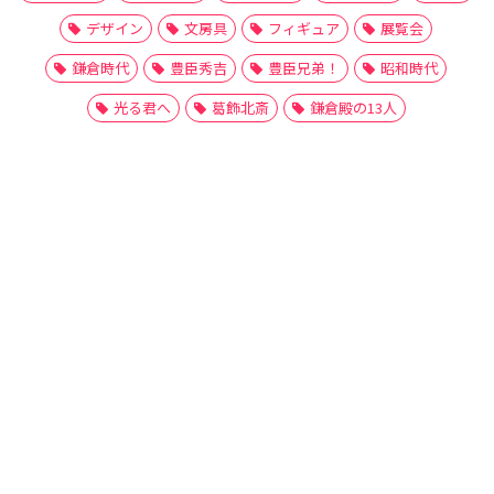
デザイン
文房具
フィギュア
展覧会
鎌倉時代
豊臣秀吉
豊臣兄弟！
昭和時代
光る君へ
葛飾北斎
鎌倉殿の13人