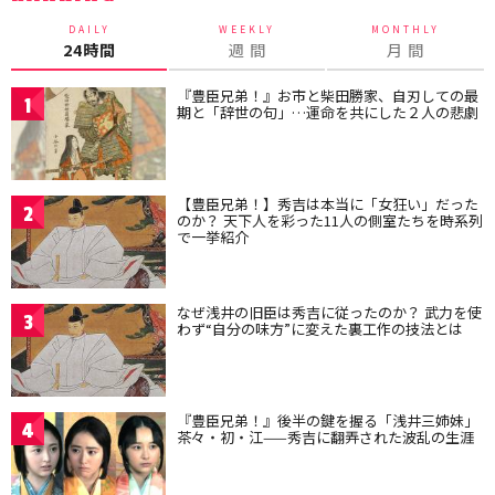
DAILY
WEEKLY
MONTHLY
24時間
週 間
月 間
『豊臣兄弟！』お市と柴田勝家、自刃しての最
1
期と「辞世の句」…運命を共にした２人の悲劇
【豊臣兄弟！】秀吉は本当に「女狂い」だった
2
のか？ 天下人を彩った11人の側室たちを時系列
で一挙紹介
なぜ浅井の旧臣は秀吉に従ったのか？ 武力を使
3
わず“自分の味方”に変えた裏工作の技法とは
『豊臣兄弟！』後半の鍵を握る「浅井三姉妹」
4
茶々・初・江——秀吉に翻弄された波乱の生涯