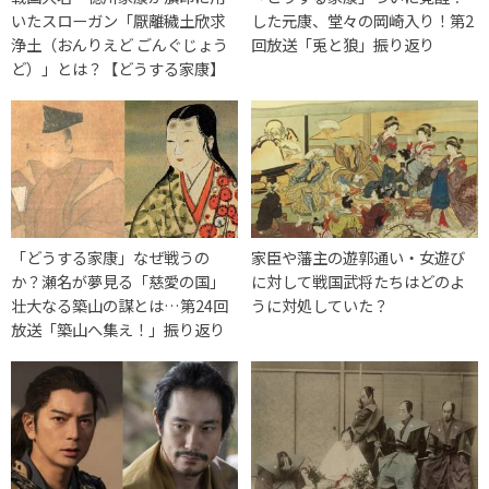
いたスローガン「厭離穢土欣求
した元康、堂々の岡崎入り！第2
浄土（おんりえど ごんぐじょう
回放送「兎と狼」振り返り
ど）」とは？【どうする家康】
「どうする家康」なぜ戦うの
家臣や藩主の遊郭通い・女遊び
か？瀬名が夢見る「慈愛の国」
に対して戦国武将たちはどのよ
壮大なる築山の謀とは…第24回
うに対処していた？
放送「築山へ集え！」振り返り