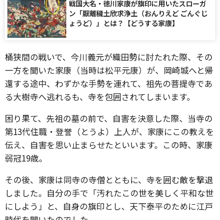
戦国大名・徳川家康が旗印に用いたスローガ
ン「厭離穢土欣求浄土（おんりえど ごんぐじ
ょうど）」とは？【どうする家康】
桶狭間の戦いで、今川義元が織田勢に討たれた際、その
一方を聞いた家康（当時は松平元康）が、岡崎城へと帰
還する途中、わずかな手勢を連れて、祖先の菩提寺であ
る大樹寺へ逃れるも、寺を包囲されてしまいます。
困り果て、先祖の墓の前で、自害を決意した際、当寺の
第13代住職・登誉（とうよ）上人が、家康にこの教えを
伝え、自害を思い止まらせたといいます。この時、家康
弱冠19歳。
その後、家康は同寺の寺僧とともに、寺を囲む敵を撃退
しました。自分の手で「汚れたこの世を美しく平和な世
にしよう」と、自身の旗印とし、天下泰平のために江戸
時代を開いたのでした。