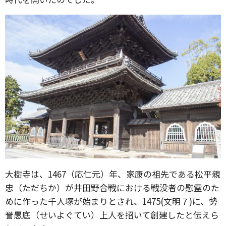
大樹寺は、1467（応仁元）年、家康の祖先である松平親
忠（ただちか）が井田野合戦における戦没者の慰霊のた
めに作った千人塚が始まりとされ、1475(文明７)に、勢
誉愚底（せいよぐてい）上人を招いて創建したと伝えら