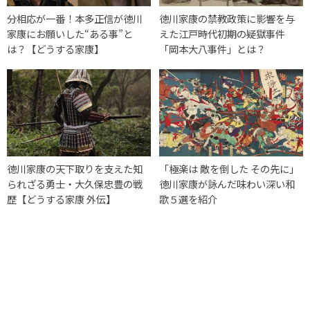
分相応が一番！本多正信が徳川
徳川家康の禁教政策に影響を与
家康にお願いした“ある事”と
えた江戸時代初期の疑獄事件
は？【どうする家康】
「岡本大八事件」とは？
徳川家康の天下取りを支えた知
「極楽は 敵を倒した その先に」
られざる勇士・大久保忠豊の戦
徳川家康が詠んだ味わい深い和
歴【どうする家康 外伝】
歌５選を紹介