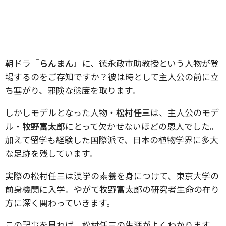
朝ドラ『
らんまん
』に、徳永政市助教授という人物が登
場するのをご存知ですか？彼は時として主人公の前に立
ち塞がり、邪険な態度を取ります。
しかしモデルとなった人物・
松村任三
は、主人公のモデ
ル・
牧野富太郎
にとって欠かせないほどの恩人でした。
加えて留学も経験した国際派で、日本の植物学界に多大
な足跡を残しています。
実際の松村任三は漢学の素養を身につけて、東京大学の
前身機関に入学。やがて牧野富太郎の研究者生命の在り
方に深く関わっていきます。
この記事を見れば、松村任三の生涯がよくわかります。