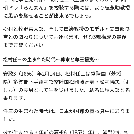
朝ドラ『らんまん』を視聴する際には、より
徳永助教授
に思いを馳せることが出来る
でしょう。
松村と牧野富太郎、そして
田邊教授のモデル・矢田部良
吉との関わり
についても述べます。ぜひ
3
部構成の最後
までご覧ください。
松村任三の生まれた時代〜幕末と尊王攘夷〜
安政
3
（
1856
）年
2
月
14
日、松村任三は常陸国（茨城
県）多賀郡下手綱村で常陸国松岡藩家老・松村儀夫（よ
しお）の長男として生を受けました。幼名は辰太郎と名
乗ります。
任三の
生まれた時代は、日本が国難の真っ只中
にありま
した。
彼が生まれる３年前の嘉永
6
（
1853
）年に、浦賀沖に
ペ