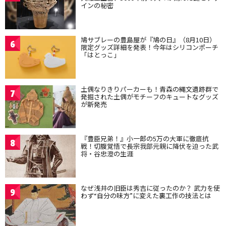
インの秘密
鳩サブレーの豊島屋が『鳩の日』（8月10日）
6
限定グッズ詳細を発表！今年はシリコンポーチ
「はとっこ」
土偶なりきりパーカーも！青森の縄文遺跡群で
7
発掘された土偶がモチーフのキュートなグッズ
が新発売
『豊臣兄弟！』小一郎の5万の大軍に徹底抗
8
戦！切腹覚悟で長宗我部元親に降伏を迫った武
将・谷忠澄の生涯
なぜ浅井の旧臣は秀吉に従ったのか？ 武力を使
9
わず“自分の味方”に変えた裏工作の技法とは