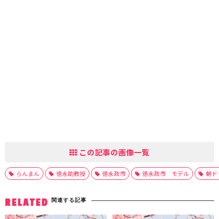
この記事の画像一覧
らんまん
徳永助教授
徳永政市
徳永政市 モデル
朝ド
関連する記事
RELATED