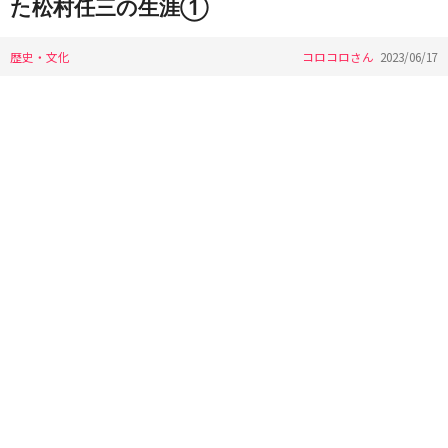
た松村任三の生涯①
歴史・文化
コロコロさん
2023/06/17