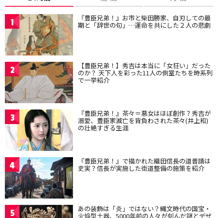
『豊臣兄弟！』お市と柴田勝家、自刃しての最
1
期と「辞世の句」…運命を共にした２人の悲劇
【豊臣兄弟！】秀吉は本当に「女狂い」だった
2
のか？ 天下人を彩った11人の側室たちを時系列
で一挙紹介
『豊臣兄弟！』茶々＝悪女はほぼ創作？秀吉が
3
溺愛、豊臣家滅亡を背負わされた茶々(井上和)
の壮絶すぎる生涯
『豊臣兄弟！』で描かれた織田信長の道普請は
4
史実？信長が実施した街道整備の施策を紹介
あの装飾は「炎」ではない？縄文時代の国宝・
5
火焔型土器、5000年前の人々が刻んだ謎とデザ