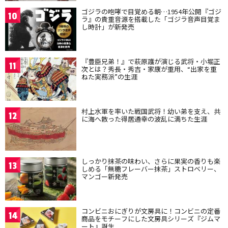
ゴジラの咆哮で目覚める朝…1954年公開『ゴジ
10
ラ』の貴重音源を搭載した「ゴジラ音声目覚ま
し時計」が新発売
『豊臣兄弟！』で萩原護が演じる武将・小堀正
11
次とは？秀長・秀吉・家康が重用、“出家を重
ねた実務派”の生涯
村上水軍を率いた戦国武将！幼い弟を支え、共
12
に海へ散った得居通幸の波乱に満ちた生涯
しっかり抹茶の味わい、さらに果実の香りも楽
13
しめる「無糖フレーバー抹茶」ストロベリー、
マンゴー新発売
コンビニおにぎりが文房具に！コンビニの定番
14
商品をモチーフにした文房具シリーズ『ジムマ
ート』誕生