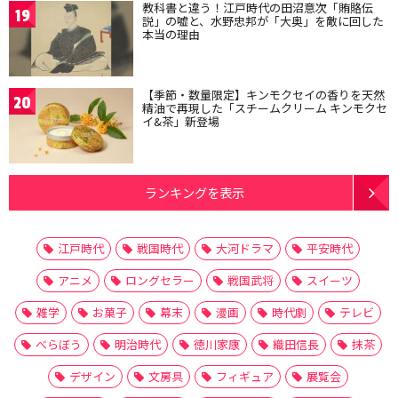
教科書と違う！江戸時代の田沼意次「賄賂伝
19
説」の嘘と、水野忠邦が「大奥」を敵に回した
本当の理由
【季節・数量限定】キンモクセイの香りを天然
20
精油で再現した「スチームクリーム キンモクセ
イ&茶」新登場
ランキングを表示
江戸時代
戦国時代
大河ドラマ
平安時代
アニメ
ロングセラー
戦国武将
スイーツ
雑学
お菓子
幕末
漫画
時代劇
テレビ
べらぼう
明治時代
徳川家康
織田信長
抹茶
デザイン
文房具
フィギュア
展覧会