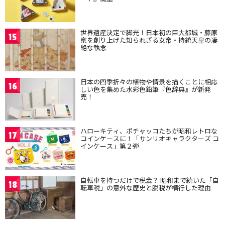
世界遺産決定で脚光！日本初の巨大都城・藤原
15
京を創り上げた知られざる女帝・持統天皇の凄
絶な執念
日本の四季折々の植物や情景を描くことに相応
16
しい色を集めた水彩色鉛筆『色辞典』が新発
売！
ハローキティ、ポチャッコたちが昭和レトロな
17
コインケースに！「サンリオキャラクターズ コ
インケース」第２弾
自転車を持つだけで税金？ 昭和まで続いた「自
18
転車税」の意外な歴史と脱税が横行した理由