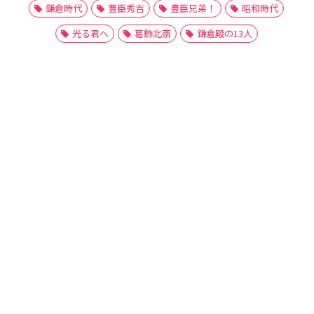
鎌倉時代
豊臣秀吉
豊臣兄弟！
昭和時代
光る君へ
葛飾北斎
鎌倉殿の13人