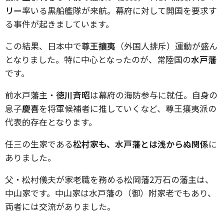
リー
率いる黒船艦隊が来航。幕府に対して開国を要求す
る事件が起きましています。
この結果、日本中で
尊王攘夷
（外国人排斥）運動が盛ん
となりました。特に中心となったのが、常陸国の
水戸藩
です。
前水戸藩主・
徳川斉昭
は幕府の海防参与に就任。自身の
息子
慶喜
を将軍候補者に推していくなど、尊王攘夷派の
代表的存在となります。
任三の生家である
松村家も、水戸藩とは浅からぬ関係
に
ありました。
父・松村儀夫が家老職を務める松岡藩
2
万石の藩主は、
中山家です。中山家は水戸藩の（御）附家老でもあり、
両者には交流がありました。