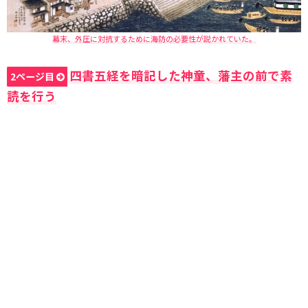
幕末、外圧に対抗するために海防の必要性が説かれていた。
四書五経を暗記した神童、藩主の前で素
2ページ目
読を行う