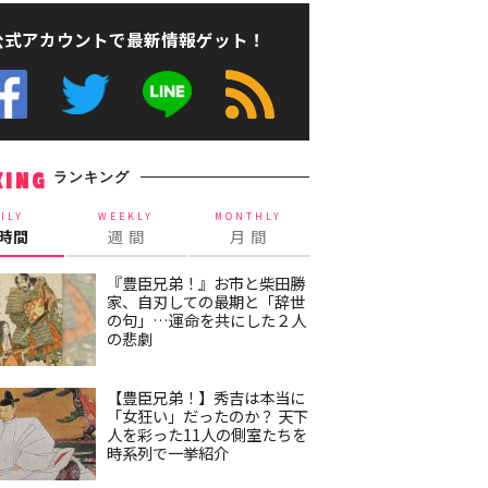
公式アカウントで最新情報ゲット！
ランキング
KING
ILY
WEEKLY
MONTHLY
4時間
週 間
月 間
『豊臣兄弟！』お市と柴田勝
家、自刃しての最期と「辞世
の句」…運命を共にした２人
の悲劇
【豊臣兄弟！】秀吉は本当に
「女狂い」だったのか？ 天下
人を彩った11人の側室たちを
時系列で一挙紹介