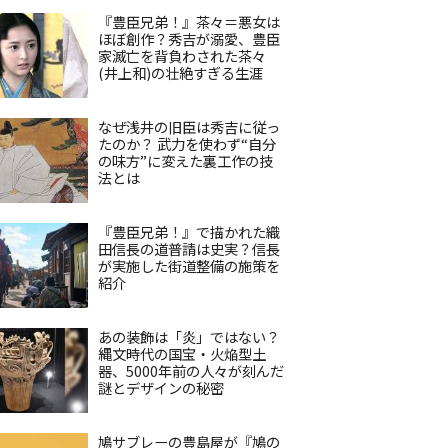
『豊臣兄弟！』茶々＝悪女は
ほぼ創作？秀吉が溺愛、豊臣
家滅亡を背負わされた茶々
(井上和)の壮絶すぎる生涯
なぜ浅井の旧臣は秀吉に従っ
たのか？ 武力を使わず“自分
の味方”に変えた裏工作の技
法とは
『豊臣兄弟！』で描かれた織
田信長の道普請は史実？信長
が実施した街道整備の施策を
紹介
あの装飾は「炎」ではない？
縄文時代の国宝・火焔型土
器、5000年前の人々が刻んだ
謎とデザインの秘密
鳩サブレーの豊島屋が『鳩の