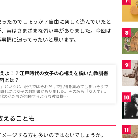
7
だったのでしょうか？自由に楽しく遊んでいたと
が、実はさまざまな習い事がありました。今回は
8
事事情に迫ってみたいと思います。
9
えよ！？江戸時代の女子の心構えを説いた教訓書
容とは？
え」というと、現代ではそれだけで批判を集めてしまいそうで
戸時代には女子の教訓書がありました。その名も『女大学』。
現代の私たちが想像するような教育機…
10
教えることも
11
イメージする方も多いのではないでしょうか。