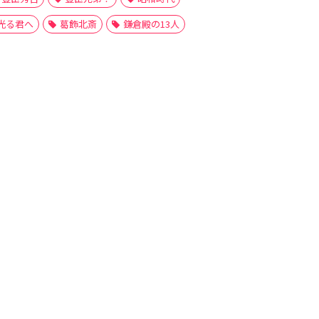
光る君へ
葛飾北斎
鎌倉殿の13人