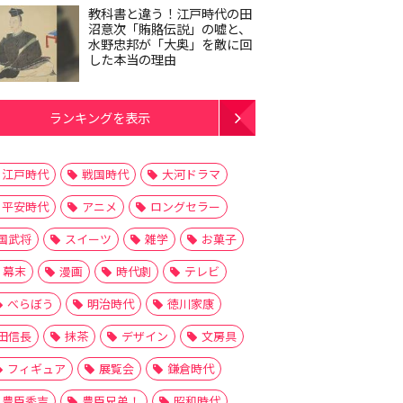
教科書と違う！江戸時代の田
沼意次「賄賂伝説」の嘘と、
水野忠邦が「大奥」を敵に回
した本当の理由
ランキングを表示
江戸時代
戦国時代
大河ドラマ
平安時代
アニメ
ロングセラー
国武将
スイーツ
雑学
お菓子
幕末
漫画
時代劇
テレビ
べらぼう
明治時代
徳川家康
田信長
抹茶
デザイン
文房具
フィギュア
展覧会
鎌倉時代
豊臣秀吉
豊臣兄弟！
昭和時代