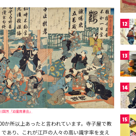
12
13
14
川国芳「幼童席書会」
15
000か所以上あったと言われています。寺子屋で教
」であり、これが江戸の人々の高い識字率を支え