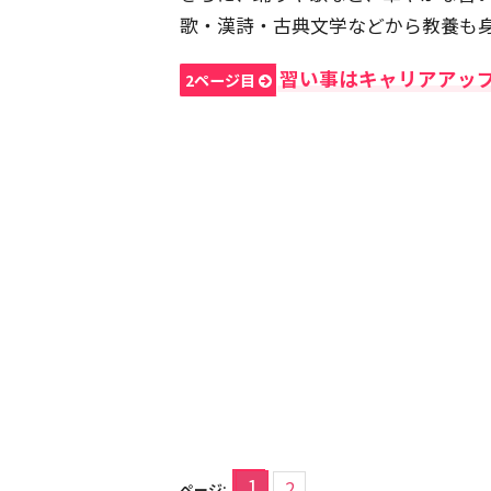
歌・漢詩・古典文学などから教養も
習い事はキャリアアッ
2ページ目
1
2
ページ: