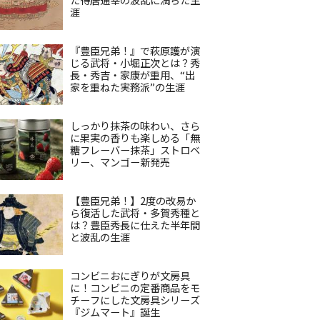
涯
『豊臣兄弟！』で萩原護が演
じる武将・小堀正次とは？秀
長・秀吉・家康が重用、“出
家を重ねた実務派”の生涯
しっかり抹茶の味わい、さら
に果実の香りも楽しめる「無
糖フレーバー抹茶」ストロベ
リー、マンゴー新発売
【豊臣兄弟！】2度の改易か
ら復活した武将・多賀秀種と
は？豊臣秀長に仕えた半年間
と波乱の生涯
コンビニおにぎりが文房具
に！コンビニの定番商品をモ
チーフにした文房具シリーズ
『ジムマート』誕生