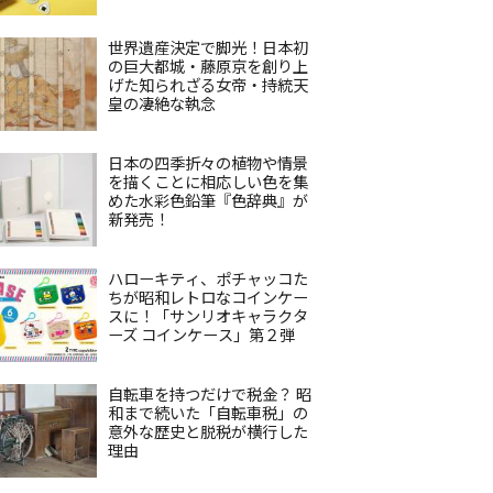
世界遺産決定で脚光！日本初
の巨大都城・藤原京を創り上
げた知られざる女帝・持統天
皇の凄絶な執念
日本の四季折々の植物や情景
を描くことに相応しい色を集
めた水彩色鉛筆『色辞典』が
新発売！
ハローキティ、ポチャッコた
ちが昭和レトロなコインケー
スに！「サンリオキャラクタ
ーズ コインケース」第２弾
自転車を持つだけで税金？ 昭
和まで続いた「自転車税」の
意外な歴史と脱税が横行した
理由