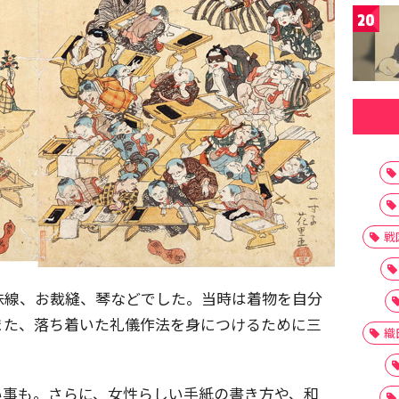
20
戦
味線、お裁縫、琴などでした。当時は着物を自分
また、落ち着いた礼儀作法を身につけるために三
織
い事も。さらに、女性らしい手紙の書き方や、和