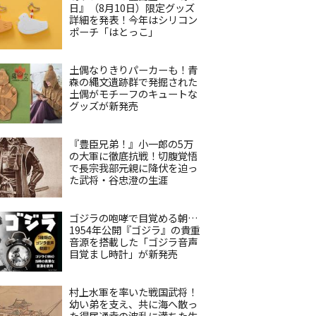
日』（8月10日）限定グッズ
詳細を発表！今年はシリコン
ポーチ「はとっこ」
土偶なりきりパーカーも！青
森の縄文遺跡群で発掘された
土偶がモチーフのキュートな
グッズが新発売
『豊臣兄弟！』小一郎の5万
の大軍に徹底抗戦！切腹覚悟
で長宗我部元親に降伏を迫っ
た武将・谷忠澄の生涯
ゴジラの咆哮で目覚める朝…
1954年公開『ゴジラ』の貴重
音源を搭載した「ゴジラ音声
目覚まし時計」が新発売
村上水軍を率いた戦国武将！
幼い弟を支え、共に海へ散っ
た得居通幸の波乱に満ちた生