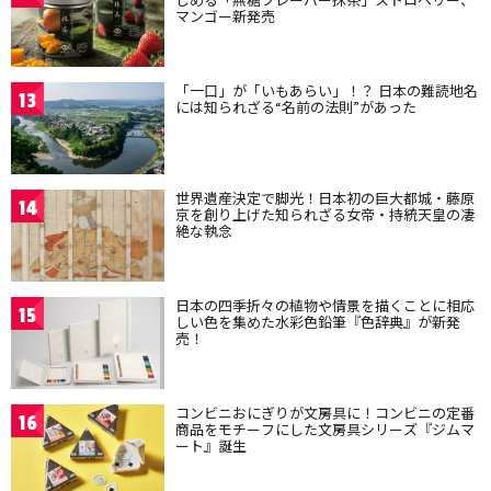
マンゴー新発売
「一口」が「いもあらい」！？ 日本の難読地名
13
には知られざる“名前の法則”があった
世界遺産決定で脚光！日本初の巨大都城・藤原
14
京を創り上げた知られざる女帝・持統天皇の凄
絶な執念
日本の四季折々の植物や情景を描くことに相応
15
しい色を集めた水彩色鉛筆『色辞典』が新発
売！
コンビニおにぎりが文房具に！コンビニの定番
16
商品をモチーフにした文房具シリーズ『ジムマ
ート』誕生