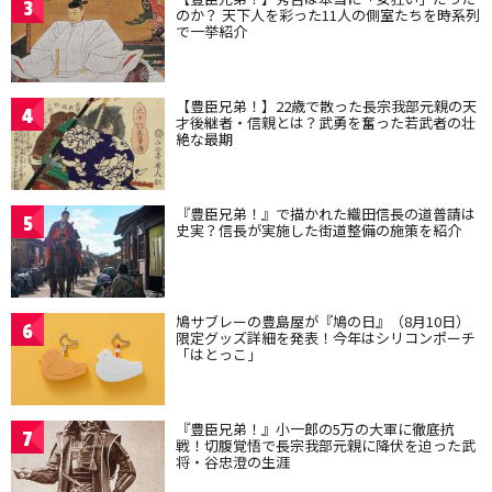
3
のか？ 天下人を彩った11人の側室たちを時系列
で一挙紹介
【豊臣兄弟！】22歳で散った長宗我部元親の天
4
才後継者・信親とは？武勇を奮った若武者の壮
絶な最期
『豊臣兄弟！』で描かれた織田信長の道普請は
5
史実？信長が実施した街道整備の施策を紹介
鳩サブレーの豊島屋が『鳩の日』（8月10日）
6
限定グッズ詳細を発表！今年はシリコンポーチ
「はとっこ」
『豊臣兄弟！』小一郎の5万の大軍に徹底抗
7
戦！切腹覚悟で長宗我部元親に降伏を迫った武
将・谷忠澄の生涯