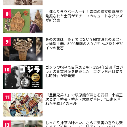
土偶なりきりパーカーも！青森の縄文遺跡群で
8
発掘された土偶がモチーフのキュートなグッズ
が新発売
あの装飾は「炎」ではない？縄文時代の国宝・
9
火焔型土器、5000年前の人々が刻んだ謎とデザ
インの秘密
ゴジラの咆哮で目覚める朝…1954年公開『ゴジ
10
ラ』の貴重音源を搭載した「ゴジラ音声目覚ま
し時計」が新発売
『豊臣兄弟！』で萩原護が演じる武将・小堀正
11
次とは？秀長・秀吉・家康が重用、“出家を重
ねた実務派”の生涯
しっかり抹茶の味わい、さらに果実の香りも楽
12
しめる「無糖フレーバー抹茶」ストロベリー、