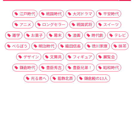
江戸時代
戦国時代
大河ドラマ
平安時代
アニメ
ロングセラー
戦国武将
スイーツ
雑学
お菓子
幕末
漫画
時代劇
テレビ
べらぼう
明治時代
織田信長
徳川家康
抹茶
デザイン
文房具
フィギュア
展覧会
鎌倉時代
豊臣秀吉
豊臣兄弟！
昭和時代
光る君へ
葛飾北斎
鎌倉殿の13人