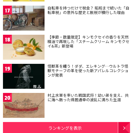
自転車を持つだけで税金？ 昭和まで続いた「自
17
転車税」の意外な歴史と脱税が横行した理由
【季節・数量限定】キンモクセイの香りを天然
18
精油で再現した「スチームクリーム キンモクセ
イ&茶」新登場
怪獣革を纏う！ダダ、エレキング…ウルトラ怪
19
獣モチーフの革を使った新アパレルコレクショ
ンが発表
村上水軍を率いた戦国武将！幼い弟を支え、共
20
に海へ散った得居通幸の波乱に満ちた生涯
ランキングを表示