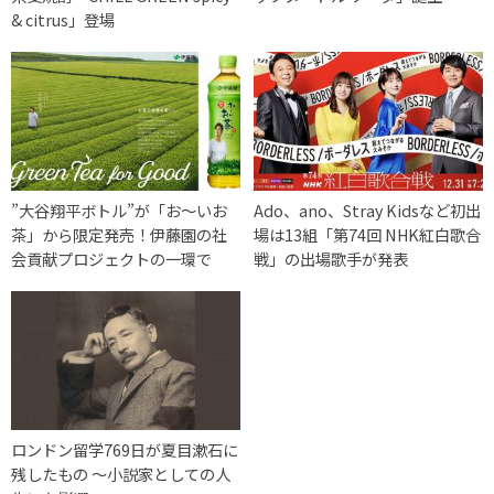
& citrus」登場
”大谷翔平ボトル”が「お～いお
Ado、ano、Stray Kidsなど初出
茶」から限定発売！伊藤園の社
場は13組「第74回 NHK紅白歌合
会貢献プロジェクトの一環で
戦」の出場歌手が発表
ロンドン留学769日が夏目漱石に
残したもの 〜小説家としての人