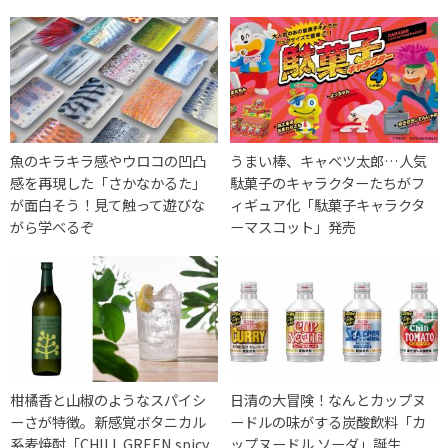
魚のキラキラ感やウロコの凹凸
うまい棒、キャベツ太郎…人気
感を再現した「さかなかるた」
駄菓子のキャラクターたちがフ
が面白そう！見て触って遊びな
ィギュア化「駄菓子キャラクタ
がら学べるぞ
ーマスコット」発売
柑橘香と山椒のようなスパイシ
日清の大冒険！なんとカップヌ
ーさが特徴。新感覚ボタニカル
ードルの味がする炭酸飲料「カ
系麦焼酎「CHILL GREEN spicy
ップヌードル ソーダ」誕生