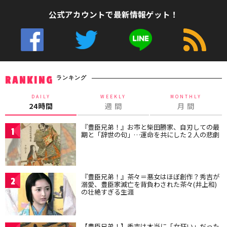
公式アカウントで最新情報ゲット！
ランキング
RANKING
DAILY
WEEKLY
MONTHLY
24時間
週 間
月 間
『豊臣兄弟！』お市と柴田勝家、自刃しての最
1
期と「辞世の句」…運命を共にした２人の悲劇
『豊臣兄弟！』茶々＝悪女はほぼ創作？秀吉が
2
溺愛、豊臣家滅亡を背負わされた茶々(井上和)
の壮絶すぎる生涯
【豊臣兄弟！】秀吉は本当に「女狂い」だった