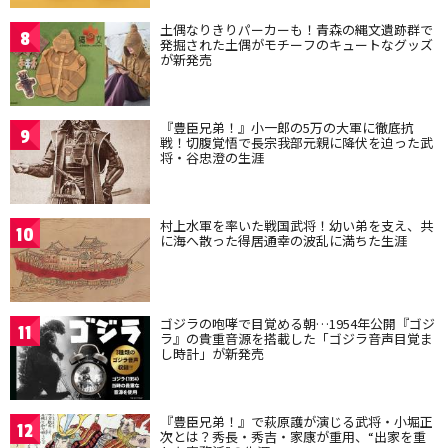
土偶なりきりパーカーも！青森の縄文遺跡群で
8
発掘された土偶がモチーフのキュートなグッズ
が新発売
『豊臣兄弟！』小一郎の5万の大軍に徹底抗
9
戦！切腹覚悟で長宗我部元親に降伏を迫った武
将・谷忠澄の生涯
村上水軍を率いた戦国武将！幼い弟を支え、共
10
に海へ散った得居通幸の波乱に満ちた生涯
ゴジラの咆哮で目覚める朝…1954年公開『ゴジ
11
ラ』の貴重音源を搭載した「ゴジラ音声目覚ま
し時計」が新発売
『豊臣兄弟！』で萩原護が演じる武将・小堀正
12
次とは？秀長・秀吉・家康が重用、“出家を重