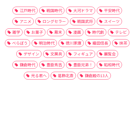
江戸時代
戦国時代
大河ドラマ
平安時代
アニメ
ロングセラー
戦国武将
スイーツ
雑学
お菓子
幕末
漫画
時代劇
テレビ
べらぼう
明治時代
徳川家康
織田信長
抹茶
デザイン
文房具
フィギュア
展覧会
鎌倉時代
豊臣秀吉
豊臣兄弟！
昭和時代
光る君へ
葛飾北斎
鎌倉殿の13人