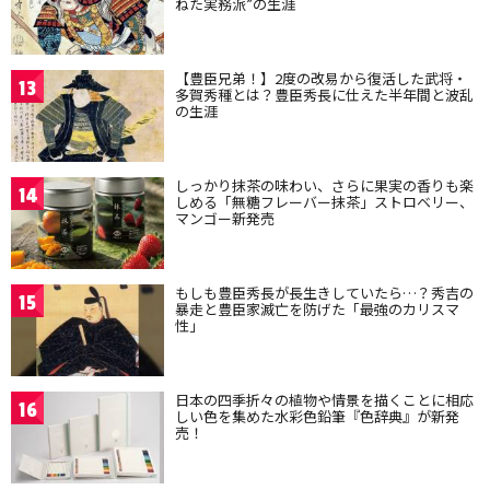
ねた実務派”の生涯
【豊臣兄弟！】2度の改易から復活した武将・
13
多賀秀種とは？豊臣秀長に仕えた半年間と波乱
の生涯
しっかり抹茶の味わい、さらに果実の香りも楽
14
しめる「無糖フレーバー抹茶」ストロベリー、
マンゴー新発売
もしも豊臣秀長が長生きしていたら…？秀吉の
15
暴走と豊臣家滅亡を防げた「最強のカリスマ
性」
日本の四季折々の植物や情景を描くことに相応
16
しい色を集めた水彩色鉛筆『色辞典』が新発
売！