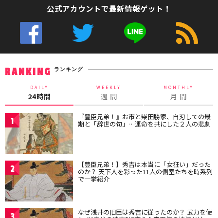
公式アカウントで最新情報ゲット！
ランキング
RANKING
DAILY
WEEKLY
MONTHLY
24時間
週 間
月 間
『豊臣兄弟！』お市と柴田勝家、自刃しての最
1
期と「辞世の句」…運命を共にした２人の悲劇
【豊臣兄弟！】秀吉は本当に「女狂い」だった
2
のか？ 天下人を彩った11人の側室たちを時系列
で一挙紹介
なぜ浅井の旧臣は秀吉に従ったのか？ 武力を使
3