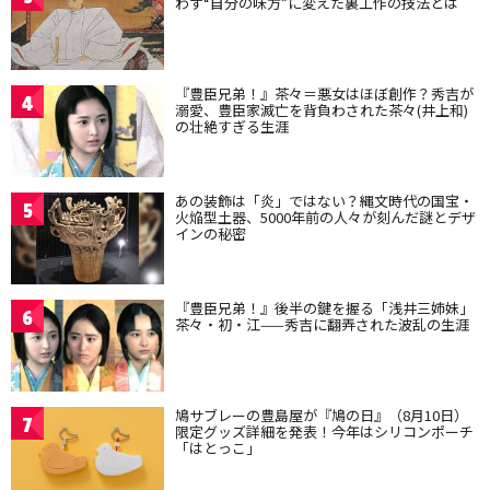
わず“自分の味方”に変えた裏工作の技法とは
『豊臣兄弟！』茶々＝悪女はほぼ創作？秀吉が
4
溺愛、豊臣家滅亡を背負わされた茶々(井上和)
の壮絶すぎる生涯
あの装飾は「炎」ではない？縄文時代の国宝・
5
火焔型土器、5000年前の人々が刻んだ謎とデザ
インの秘密
『豊臣兄弟！』後半の鍵を握る「浅井三姉妹」
6
茶々・初・江——秀吉に翻弄された波乱の生涯
鳩サブレーの豊島屋が『鳩の日』（8月10日）
7
限定グッズ詳細を発表！今年はシリコンポーチ
「はとっこ」