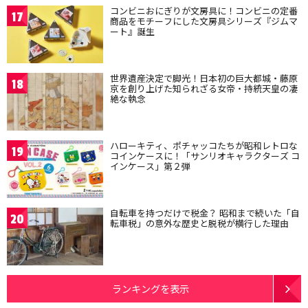
コンビニおにぎりが文房具に！コンビニの定番
17
商品をモチーフにした文房具シリーズ『ジムマ
ート』誕生
世界遺産決定で脚光！日本初の巨大都城・藤原
18
京を創り上げた知られざる女帝・持統天皇の凄
絶な執念
ハローキティ、ポチャッコたちが昭和レトロな
19
コインケースに！「サンリオキャラクターズ コ
インケース」第２弾
自転車を持つだけで税金？ 昭和まで続いた「自
20
転車税」の意外な歴史と脱税が横行した理由
ランキングを表示