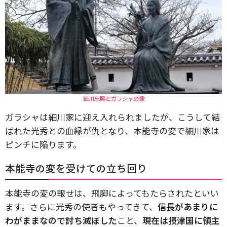
細川忠興とガラシャの像
ガラシャは細川家に迎え入れられましたが、こうして結
ばれた光秀との血縁が仇となり、本能寺の変で細川家は
ピンチに陥ります。
本能寺の変を受けての立ち回り
本能寺の変の報せは、飛脚によってもたらされたといい
ます。さらに光秀の使者もやってきて、
信長があまりに
わがままなので討ち滅ぼした
こと、
現在は摂津国に領主