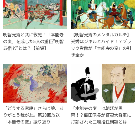
明智光秀と共に戦死！「本能寺
【明智光秀のメンタルカルテ】
の変」を成した5人の重臣”明智
光秀はジキルとハイド！？ブラ
五宿老”とは？【前編】
ック労働が「本能寺の変」の引
き金か
「どうする家康」さらば狼、あ
「本能寺の変」は朝廷が黒
りがとう我が友。第28回放送
幕！？織田信長が征夷大将軍に
「本能寺の変」振り返り
打診された三職推任問題とは