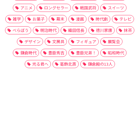
アニメ
ロングセラー
戦国武将
スイーツ
雑学
お菓子
幕末
漫画
時代劇
テレビ
べらぼう
明治時代
織田信長
徳川家康
抹茶
デザイン
文房具
フィギュア
展覧会
鎌倉時代
豊臣秀吉
豊臣兄弟！
昭和時代
光る君へ
葛飾北斎
鎌倉殿の13人