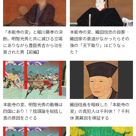
「本能寺の変」と細川藤孝の決
本能寺の変、織田信忠の自害…
断。明智光秀と共に滅びる立場
織田家の衰退がなかったらその
にありながら豊臣秀吉から功を
後の「天下取り」はどうなっ
賞された男【前編】
た？
本能寺の変、明智光秀の動機は
織田信長を暗殺した「本能寺の
四国にあり！？陰謀論を総括し
変」の真犯人は千利休！？千利
真の原因をさぐる
休 黒幕説を検証する