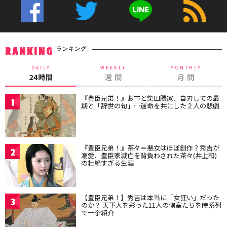
ランキング
RANKING
DAILY
WEEKLY
MONTHLY
24時間
週 間
月 間
『豊臣兄弟！』お市と柴田勝家、自刃しての最
1
期と「辞世の句」…運命を共にした２人の悲劇
『豊臣兄弟！』茶々＝悪女はほぼ創作？秀吉が
2
溺愛、豊臣家滅亡を背負わされた茶々(井上和)
の壮絶すぎる生涯
【豊臣兄弟！】秀吉は本当に「女狂い」だった
3
のか？ 天下人を彩った11人の側室たちを時系列
で一挙紹介