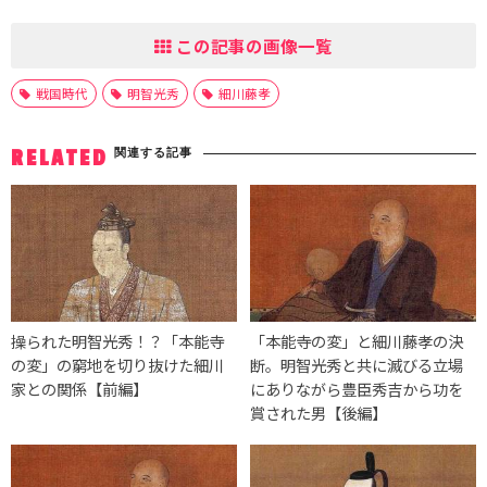
この記事の画像一覧
戦国時代
明智光秀
細川藤孝
関連する記事
RELATED
操られた明智光秀！？「本能寺
「本能寺の変」と細川藤孝の決
の変」の窮地を切り抜けた細川
断。明智光秀と共に滅びる立場
家との関係【前編】
にありながら豊臣秀吉から功を
賞された男【後編】