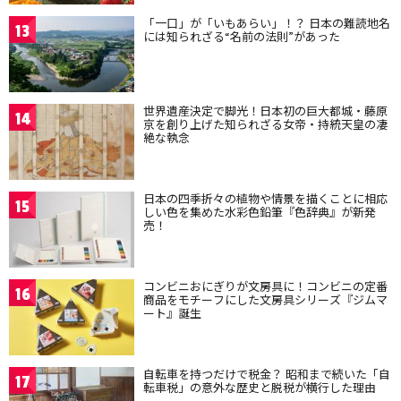
「一口」が「いもあらい」！？ 日本の難読地名
13
には知られざる“名前の法則”があった
世界遺産決定で脚光！日本初の巨大都城・藤原
14
京を創り上げた知られざる女帝・持統天皇の凄
絶な執念
日本の四季折々の植物や情景を描くことに相応
15
しい色を集めた水彩色鉛筆『色辞典』が新発
売！
コンビニおにぎりが文房具に！コンビニの定番
16
商品をモチーフにした文房具シリーズ『ジムマ
ート』誕生
自転車を持つだけで税金？ 昭和まで続いた「自
17
転車税」の意外な歴史と脱税が横行した理由