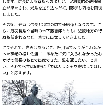
します。信長による
京都への出兵
と、
足利義昭の政権樹
立
が果たされ、光秀を送り込んだ細川藤孝も領地を回復
しました。
その後、光秀は信長と将軍の間で連絡係となります。さ
らに
丹羽長秀
や当時の
木下藤吉郎
とともに
近畿地方の行
政も任される
など、着実に出世していきました。
さてそれで、光秀はあるとき、細川家で反りが合わなか
った
家老の松井佐渡
に
「あなたに気に入られなかったお
かげで信長のもとで出席できた。恩を返したい」
と言
い、それで松井は即座に
「ではガラシャを寄越してほし
い」
と応えます。