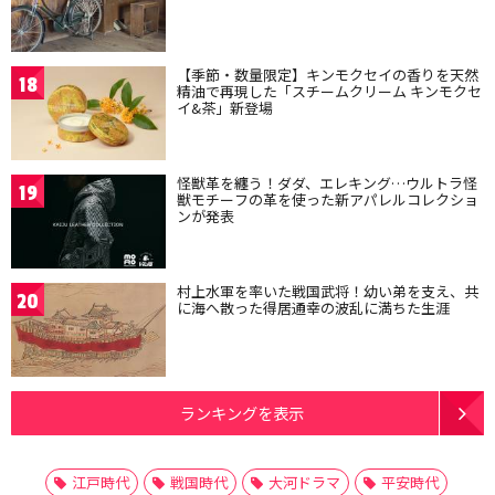
【季節・数量限定】キンモクセイの香りを天然
18
精油で再現した「スチームクリーム キンモクセ
イ&茶」新登場
怪獣革を纏う！ダダ、エレキング…ウルトラ怪
19
獣モチーフの革を使った新アパレルコレクショ
ンが発表
村上水軍を率いた戦国武将！幼い弟を支え、共
20
に海へ散った得居通幸の波乱に満ちた生涯
ランキングを表示
江戸時代
戦国時代
大河ドラマ
平安時代