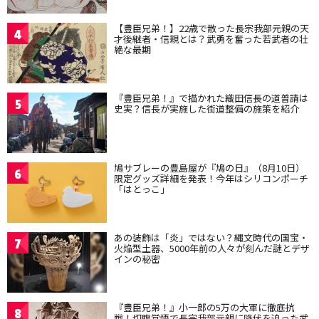
【豊臣兄弟！】22歳で散った長宗我部元親の天
4
才後継者・信親とは？武勇を奮った若武者の壮
絶な最期
『豊臣兄弟！』で描かれた織田信長の道普請は
5
史実？信長が実施した街道整備の施策を紹介
鳩サブレーの豊島屋が『鳩の日』（8月10日）
6
限定グッズ詳細を発表！今年はシリコンポーチ
「はとっこ」
あの装飾は「炎」ではない？縄文時代の国宝・
7
火焔型土器、5000年前の人々が刻んだ謎とデザ
インの秘密
『豊臣兄弟！』小一郎の5万の大軍に徹底抗
8
戦！切腹覚悟で長宗我部元親に降伏を迫った武