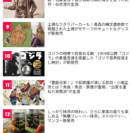
将・谷忠澄の生涯
土偶なりきりパーカーも！青森の縄文遺跡群で
9
発掘された土偶がモチーフのキュートなグッズ
が新発売
ゴジラの咆哮で目覚める朝…1954年公開『ゴジ
10
ラ』の貴重音源を搭載した「ゴジラ音声目覚ま
し時計」が新発売
『豊臣兄弟！』で萩原護が演じる武将・小堀正
11
次とは？秀長・秀吉・家康が重用、“出家を重
ねた実務派”の生涯
しっかり抹茶の味わい、さらに果実の香りも楽
12
しめる「無糖フレーバー抹茶」ストロベリー、
マンゴー新発売