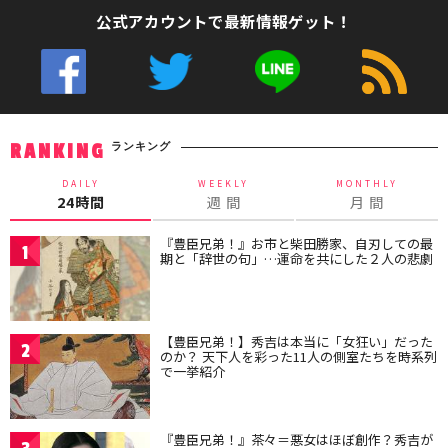
公式アカウントで最新情報ゲット！
ランキング
RANKING
DAILY
WEEKLY
MONTHLY
24時間
週 間
月 間
『豊臣兄弟！』お市と柴田勝家、自刃しての最
1
期と「辞世の句」…運命を共にした２人の悲劇
【豊臣兄弟！】秀吉は本当に「女狂い」だった
2
のか？ 天下人を彩った11人の側室たちを時系列
で一挙紹介
『豊臣兄弟！』茶々＝悪女はほぼ創作？秀吉が