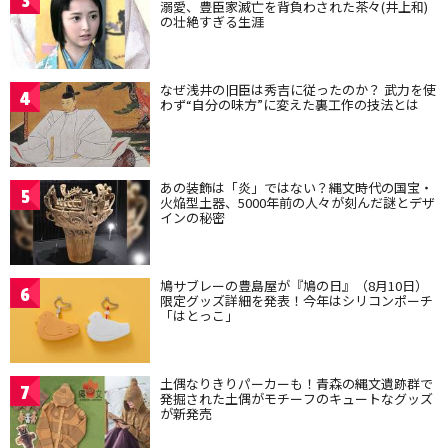
3
溺愛、豊臣家滅亡を背負わされた茶々(井上和)
の壮絶すぎる生涯
なぜ浅井の旧臣は秀吉に従ったのか？ 武力を使
4
わず“自分の味方”に変えた裏工作の技法とは
あの装飾は「炎」ではない？縄文時代の国宝・
5
火焔型土器、5000年前の人々が刻んだ謎とデザ
インの秘密
鳩サブレーの豊島屋が『鳩の日』（8月10日）
6
限定グッズ詳細を発表！今年はシリコンポーチ
「はとっこ」
土偶なりきりパーカーも！青森の縄文遺跡群で
7
発掘された土偶がモチーフのキュートなグッズ
が新発売