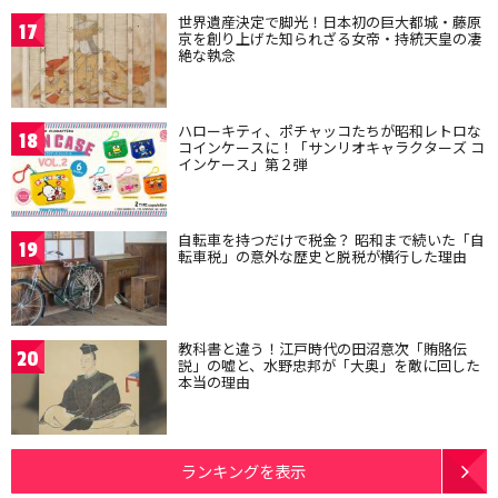
世界遺産決定で脚光！日本初の巨大都城・藤原
17
京を創り上げた知られざる女帝・持統天皇の凄
絶な執念
ハローキティ、ポチャッコたちが昭和レトロな
18
コインケースに！「サンリオキャラクターズ コ
インケース」第２弾
自転車を持つだけで税金？ 昭和まで続いた「自
19
転車税」の意外な歴史と脱税が横行した理由
教科書と違う！江戸時代の田沼意次「賄賂伝
20
説」の嘘と、水野忠邦が「大奥」を敵に回した
本当の理由
ランキングを表示