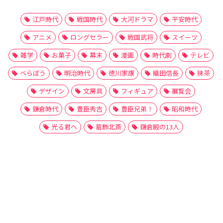
江戸時代
戦国時代
大河ドラマ
平安時代
アニメ
ロングセラー
戦国武将
スイーツ
雑学
お菓子
幕末
漫画
時代劇
テレビ
べらぼう
明治時代
徳川家康
織田信長
抹茶
デザイン
文房具
フィギュア
展覧会
鎌倉時代
豊臣秀吉
豊臣兄弟！
昭和時代
光る君へ
葛飾北斎
鎌倉殿の13人