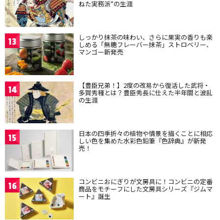
ねた実務派”の生涯
しっかり抹茶の味わい、さらに果実の香りも楽
13
しめる「無糖フレーバー抹茶」ストロベリー、
マンゴー新発売
【豊臣兄弟！】2度の改易から復活した武将・
14
多賀秀種とは？豊臣秀長に仕えた半年間と波乱
の生涯
日本の四季折々の植物や情景を描くことに相応
15
しい色を集めた水彩色鉛筆『色辞典』が新発
売！
コンビニおにぎりが文房具に！コンビニの定番
16
商品をモチーフにした文房具シリーズ『ジムマ
ート』誕生