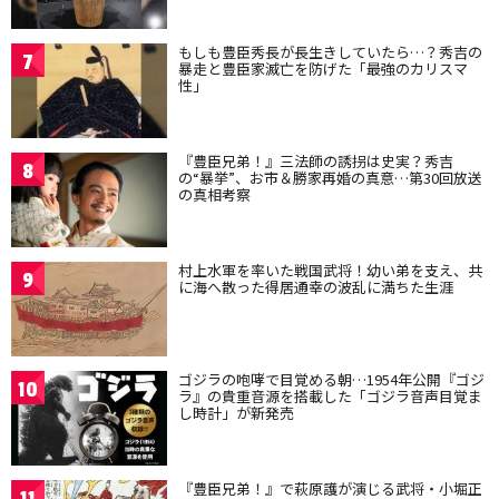
もしも豊臣秀長が長生きしていたら…？秀吉の
7
暴走と豊臣家滅亡を防げた「最強のカリスマ
性」
『豊臣兄弟！』三法師の誘拐は史実？秀吉
8
の“暴挙”、お市＆勝家再婚の真意…第30回放送
の真相考察
村上水軍を率いた戦国武将！幼い弟を支え、共
9
に海へ散った得居通幸の波乱に満ちた生涯
ゴジラの咆哮で目覚める朝…1954年公開『ゴジ
10
ラ』の貴重音源を搭載した「ゴジラ音声目覚ま
し時計」が新発売
『豊臣兄弟！』で萩原護が演じる武将・小堀正