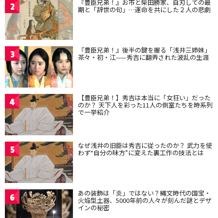
『豊臣兄弟！』お市と柴田勝家、自刃しての最
2
期と「辞世の句」…運命を共にした２人の悲劇
『豊臣兄弟！』後半の鍵を握る「浅井三姉妹」
3
茶々・初・江——秀吉に翻弄された波乱の生涯
【豊臣兄弟！】秀吉は本当に「女狂い」だった
4
のか？ 天下人を彩った11人の側室たちを時系列
で一挙紹介
なぜ浅井の旧臣は秀吉に従ったのか？ 武力を使
5
わず“自分の味方”に変えた裏工作の技法とは
あの装飾は「炎」ではない？縄文時代の国宝・
6
火焔型土器、5000年前の人々が刻んだ謎とデザ
インの秘密