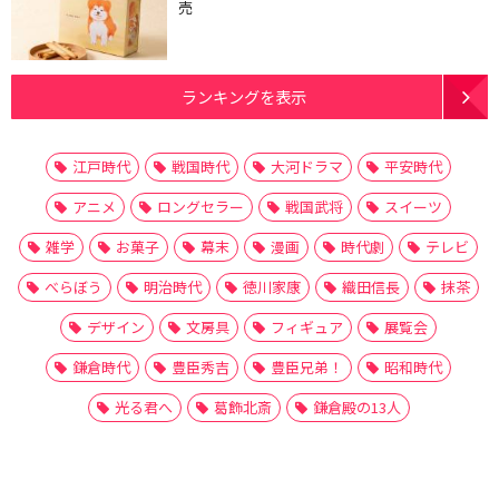
売
ランキングを表示
江戸時代
戦国時代
大河ドラマ
平安時代
アニメ
ロングセラー
戦国武将
スイーツ
雑学
お菓子
幕末
漫画
時代劇
テレビ
べらぼう
明治時代
徳川家康
織田信長
抹茶
デザイン
文房具
フィギュア
展覧会
鎌倉時代
豊臣秀吉
豊臣兄弟！
昭和時代
光る君へ
葛飾北斎
鎌倉殿の13人