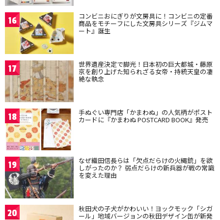
コンビニおにぎりが文房具に！コンビニの定番
16
商品をモチーフにした文房具シリーズ『ジムマ
ート』誕生
世界遺産決定で脚光！日本初の巨大都城・藤原
17
京を創り上げた知られざる女帝・持統天皇の凄
絶な執念
手ぬぐい専門店「かまわぬ」の人気柄がポスト
18
カードに『かまわぬ POSTCARD BOOK』発売
なぜ織田信長らは「欠点だらけの火縄銃」を欲
19
しがったのか？ 弱点だらけの新兵器が戦の常識
を変えた理由
秋田犬の子犬がかわいい！ヨックモック「シガ
20
ール」地域バージョンの秋田デザイン缶が新発