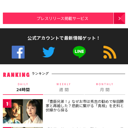
プレスリリース掲載サービス
公式アカウントで最新情報ゲット！
ランキング
RANKING
DAILY
WEEKLY
MONTHLY
24時間
週 間
月 間
『豊臣兄弟！』なぜお市は秀吉の勧めで柴田勝
1
家と再婚した？悲劇に繋がる「真相」を史料と
伏線から探る