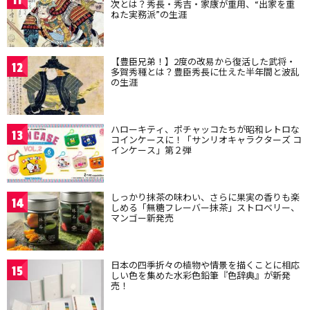
11
次とは？秀長・秀吉・家康が重用、“出家を重
ねた実務派”の生涯
【豊臣兄弟！】2度の改易から復活した武将・
12
多賀秀種とは？豊臣秀長に仕えた半年間と波乱
の生涯
ハローキティ、ポチャッコたちが昭和レトロな
13
コインケースに！「サンリオキャラクターズ コ
インケース」第２弾
しっかり抹茶の味わい、さらに果実の香りも楽
14
しめる「無糖フレーバー抹茶」ストロベリー、
マンゴー新発売
日本の四季折々の植物や情景を描くことに相応
15
しい色を集めた水彩色鉛筆『色辞典』が新発
売！