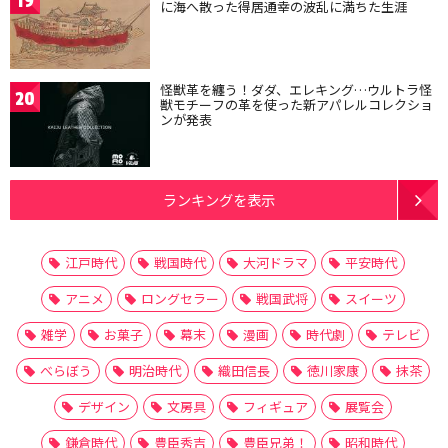
19
に海へ散った得居通幸の波乱に満ちた生涯
怪獣革を纏う！ダダ、エレキング…ウルトラ怪
20
獣モチーフの革を使った新アパレルコレクショ
ンが発表
ランキングを表示
江戸時代
戦国時代
大河ドラマ
平安時代
アニメ
ロングセラー
戦国武将
スイーツ
雑学
お菓子
幕末
漫画
時代劇
テレビ
べらぼう
明治時代
織田信長
徳川家康
抹茶
デザイン
文房具
フィギュア
展覧会
鎌倉時代
豊臣秀吉
豊臣兄弟！
昭和時代