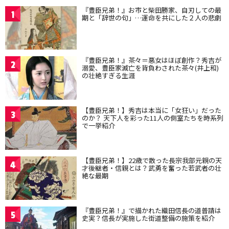
『豊臣兄弟！』お市と柴田勝家、自刃しての最
1
期と「辞世の句」…運命を共にした２人の悲劇
『豊臣兄弟！』茶々＝悪女はほぼ創作？秀吉が
2
溺愛、豊臣家滅亡を背負わされた茶々(井上和)
の壮絶すぎる生涯
【豊臣兄弟！】秀吉は本当に「女狂い」だった
3
のか？ 天下人を彩った11人の側室たちを時系列
で一挙紹介
【豊臣兄弟！】22歳で散った長宗我部元親の天
4
才後継者・信親とは？武勇を奮った若武者の壮
絶な最期
『豊臣兄弟！』で描かれた織田信長の道普請は
5
史実？信長が実施した街道整備の施策を紹介