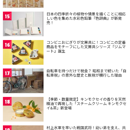
日本の四季折々の植物や情景を描くことに相応
15
しい色を集めた水彩色鉛筆『色辞典』が新発
売！
コンビニおにぎりが文房具に！コンビニの定番
16
商品をモチーフにした文房具シリーズ『ジムマ
ート』誕生
自転車を持つだけで税金？ 昭和まで続いた「自
17
転車税」の意外な歴史と脱税が横行した理由
【季節・数量限定】キンモクセイの香りを天然
18
精油で再現した「スチームクリーム キンモクセ
イ&茶」新登場
村上水軍を率いた戦国武将！幼い弟を支え、共