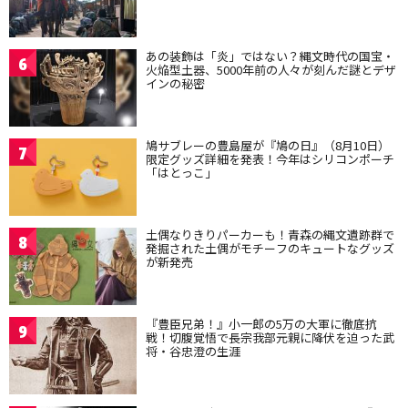
あの装飾は「炎」ではない？縄文時代の国宝・
6
火焔型土器、5000年前の人々が刻んだ謎とデザ
インの秘密
鳩サブレーの豊島屋が『鳩の日』（8月10日）
7
限定グッズ詳細を発表！今年はシリコンポーチ
「はとっこ」
土偶なりきりパーカーも！青森の縄文遺跡群で
8
発掘された土偶がモチーフのキュートなグッズ
が新発売
『豊臣兄弟！』小一郎の5万の大軍に徹底抗
9
戦！切腹覚悟で長宗我部元親に降伏を迫った武
将・谷忠澄の生涯