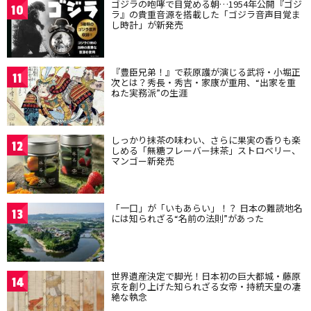
ゴジラの咆哮で目覚める朝…1954年公開『ゴジ
10
ラ』の貴重音源を搭載した「ゴジラ音声目覚ま
し時計」が新発売
『豊臣兄弟！』で萩原護が演じる武将・小堀正
11
次とは？秀長・秀吉・家康が重用、“出家を重
ねた実務派”の生涯
しっかり抹茶の味わい、さらに果実の香りも楽
12
しめる「無糖フレーバー抹茶」ストロベリー、
マンゴー新発売
「一口」が「いもあらい」！？ 日本の難読地名
13
には知られざる“名前の法則”があった
世界遺産決定で脚光！日本初の巨大都城・藤原
14
京を創り上げた知られざる女帝・持統天皇の凄
絶な執念