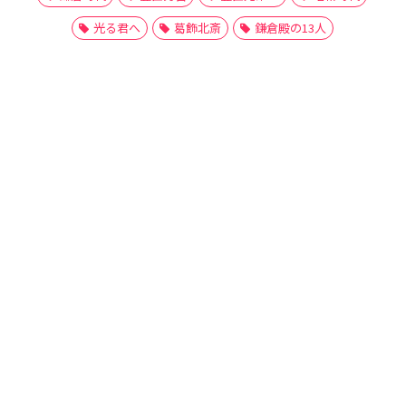
光る君へ
葛飾北斎
鎌倉殿の13人