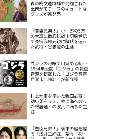
森の縄文遺跡群で発掘された
土偶がモチーフのキュートな
グッズが新発売
『豊臣兄弟！』小一郎の5万
の大軍に徹底抗戦！切腹覚悟
で長宗我部元親に降伏を迫っ
た武将・谷忠澄の生涯
ゴジラの咆哮で目覚める朝…
1954年公開『ゴジラ』の貴重
音源を搭載した「ゴジラ音声
目覚まし時計」が新発売
村上水軍を率いた戦国武将！
幼い弟を支え、共に海へ散っ
た得居通幸の波乱に満ちた生
涯
『豊臣兄弟！』後半の鍵を握
る「浅井三姉妹」茶々・初・
江——秀吉に翻弄された波乱