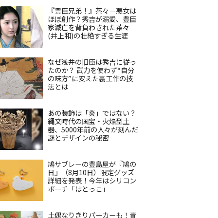
『豊臣兄弟！』茶々＝悪女は
ほぼ創作？秀吉が溺愛、豊臣
家滅亡を背負わされた茶々
(井上和)の壮絶すぎる生涯
なぜ浅井の旧臣は秀吉に従っ
たのか？ 武力を使わず“自分
の味方”に変えた裏工作の技
法とは
あの装飾は「炎」ではない？
縄文時代の国宝・火焔型土
器、5000年前の人々が刻んだ
謎とデザインの秘密
鳩サブレーの豊島屋が『鳩の
日』（8月10日）限定グッズ
詳細を発表！今年はシリコン
ポーチ「はとっこ」
土偶なりきりパーカーも！青