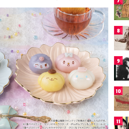
7
8
9
10
11