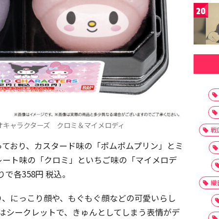
20
オキャラクターズ クロミ＆マイメロディ
戦
っており、カスタード味の「ポムポムプリン」とミ
レート味の「クロミ」といちご味の「マイメロデ
で各358円 税込。
織
り、にっこり顔や、もぐもぐ顔などの可愛いらし
類はシークレットで、きゅんとしてしまう表情がデ