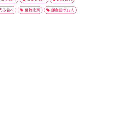
光る君へ
葛飾北斎
鎌倉殿の13人