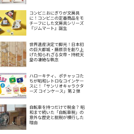
コンビニおにぎりが文房具
に！コンビニの定番商品をモ
チーフにした文房具シリーズ
『ジムマート』誕生
世界遺産決定で脚光！日本初
の巨大都城・藤原京を創り上
げた知られざる女帝・持統天
皇の凄絶な執念
ハローキティ、ポチャッコた
ちが昭和レトロなコインケー
スに！「サンリオキャラクタ
ーズ コインケース」第２弾
自転車を持つだけで税金？ 昭
和まで続いた「自転車税」の
意外な歴史と脱税が横行した
理由