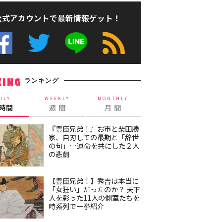
公式アカウントで最新情報ゲット！
ランキング
KING
ILY
WEEKLY
MONTHLY
4時間
週 間
月 間
『豊臣兄弟！』お市と柴田勝
家、自刃しての最期と「辞世
の句」…運命を共にした２人
の悲劇
【豊臣兄弟！】秀吉は本当に
「女狂い」だったのか？ 天下
人を彩った11人の側室たちを
時系列で一挙紹介