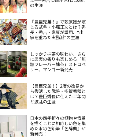
の生涯
『豊臣兄弟！』で萩原護が演
じる武将・小堀正次とは？秀
長・秀吉・家康が重用、“出
家を重ねた実務派”の生涯
しっかり抹茶の味わい、さら
に果実の香りも楽しめる「無
糖フレーバー抹茶」ストロベ
リー、マンゴー新発売
【豊臣兄弟！】2度の改易か
ら復活した武将・多賀秀種と
は？豊臣秀長に仕えた半年間
と波乱の生涯
日本の四季折々の植物や情景
を描くことに相応しい色を集
めた水彩色鉛筆『色辞典』が
新発売！