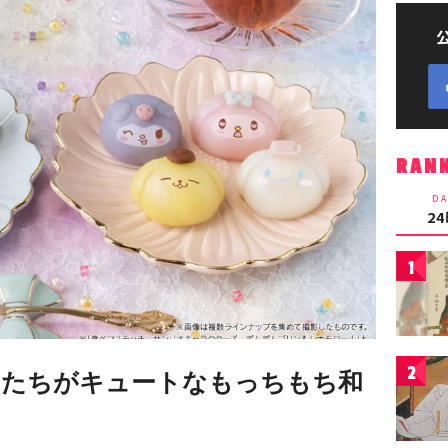
RAN
DA
2
1
2
ーたちがキュートなもっちもち和