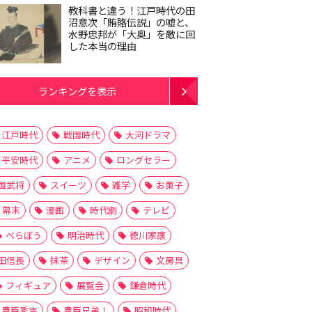
教科書と違う！江戸時代の田
沼意次「賄賂伝説」の嘘と、
水野忠邦が「大奥」を敵に回
した本当の理由
ランキングを表示
江戸時代
戦国時代
大河ドラマ
平安時代
アニメ
ロングセラー
国武将
スイーツ
雑学
お菓子
幕末
漫画
時代劇
テレビ
べらぼう
明治時代
徳川家康
田信長
抹茶
デザイン
文房具
フィギュア
展覧会
鎌倉時代
豊臣秀吉
豊臣兄弟！
昭和時代